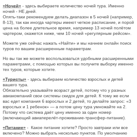
«Ночей»
- здесь выбираете количество ночей тура. Именно
ночей - НЕ дней.
Опять-таки рекомендуем делать диапазон в 5 ночей (например,
8-13), так как иногда чартеры имеют четкое расписание, и порой
цена на более длительное время, например 13 ночей полётом
чартером, окажется ниже, чем 10 ночей «регулярным рейсом».
Можете уже сейчас нажать «Найти» и мы начнем онлайн поиск
туров по вашим расширенным параметрам.
Но вы так же можете воспользоваться удобными расширенными
параметрами, с помощью которых вы получите выборку именно
тех туров, которые хотите.
«Туристы»
- здесь выбираем количество взрослых и детей
вашего тура.
Обязательно указывайте возраст детей, потому что у разных
авиакомпаний свои системы скидок для детей. К тому же если
вас едет компания 6 взрослых и 2 детей, то делайте запрос: «3
взрослых и 1 ребенок» — а потом цену тура умножайте на 2.
Потому что система даёт цену именно за один номер
(включающий авиаперелёт-проживание-трансфер-питание).
«Питание»
- Какое питание хотите? Просто завтраки или все
включено? Можно выбрать несколько пунктов. По умолчанию