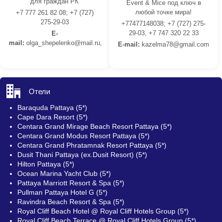
для граждан РК
Event & Mice под ключ в
любой точке мира!
+7 777 261 82 08; +7 (727)
275-29-03
+77477148038; +7 (727) 275-
29-03, +7 747 320 22 33
E-
mail:
olga_shepelenko@mail.ru,
E-mail:
kazelma78@gmail.com
Отели
Baraquda Pattaya (5*)
Cape Dara Resort (5*)
Centara Grand Mirage Beach Resort Pattaya (5*)
Centara Grand Modus Resort Pattaya (5*)
Centara Grand Phratamnak Resort Pattaya (5*)
Dusit Thani Pattaya (ex.Dusit Resort) (5*)
Hilton Pattaya (5*)
Ocean Marina Yacht Club (5*)
Pattaya Marriott Resort & Spa (5*)
Pullman Pattaya Hotel G (5*)
Ravindra Beach Resort & Spa (5*)
Royal Cliff Beach Hotel @ Royal Cliff Hotels Group (5*)
Royal Cliff Beach Terrace @ Royal Cliff Hotels Group (5*)