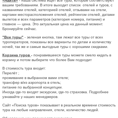
«Найти»
- наша система ищет все туры, которые соответствуют
вашим требованиям. В итоге выходит список отелей и туров, с
названиями отелей, категорией отелей, отзывами на отели,
картами месторасположения отелей, рейтингом отелей, датами
вылетов и всех параметров (категория номера, питание) и
главное — цена. Это актуальная цена на данный момент.
Бронируйте сейчас.
"Все туры"
- зеленая кнопка, там лежат все туры от всех
туроператоров, показаны все варианты по датам и количеству
ночей, так же и самые выгодные туры с хорошими скидками.
Корзина туров
-
понравившееся туры можете смело кидать в
корзину и потом выберите что более Вам подходит
В стоимость тура входит:
Перелёт ;
проживание в выбранном вами отеле;
трансфер в/из аэропорта в отель;
питание по выбранной концепции.
Иногда где-то входят экскурсии, где-то страховка. Подробнее
узнавайте у наших менеджеров.
Сайт «Поиска туров» показывает в реальном времени стоимость
тура на любые направления, отели, количество людей.