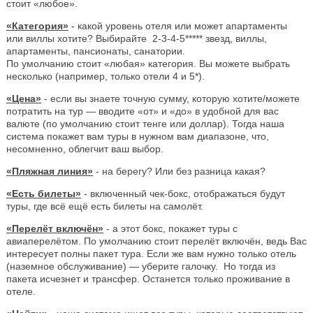
стоит «любое».
«Категория»
- какой уровень отеля или может апартаменты
или виллы хотите? Выбирайте 2-3-4-5***** звезд, виллы,
апартаменты, пансионаты, санатории.
По умолчанию стоит «любая» категория. Вы можете выбрать
несколько (например, только отели 4 и 5*).
«Цена»
- если вы знаете точную сумму, которую хотите/можете
потратить на тур — вводите «от» и «до» в удобной для вас
валюте (по умолчанию стоит тенге или доллар). Тогда наша
система покажет вам туры в нужном вам диапазоне, что,
несомненно, облегчит ваш выбор.
«Пляжная линия»
- на берегу? Или без разница какая?
«Есть билеты»
- включенный чек-бокс, отображаться будут
туры, где всё ещё есть билеты на самолёт.
«Перелёт включён»
- а этот бокс, покажет туры с
авиаперелётом. По умолчанию стоит перелёт включён, ведь Вас
интересует полны пакет тура. Если же вам нужно только отель
(наземное обслуживание) — уберите галочку. Но тогда из
пакета исчезнет и трансфер. Останется только проживание в
отеле.