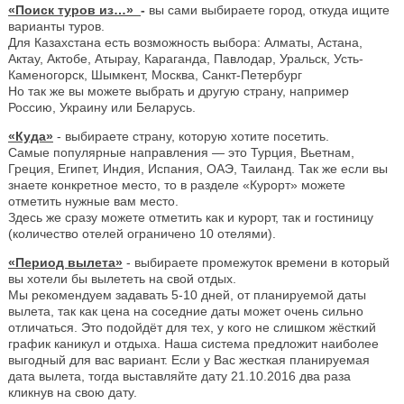
«Поиск туров из…»
-
вы сами выбираете город, откуда ищите
варианты туров.
Для Казахстана есть возможность выбора: Алматы, Астана,
Актау, Актобе, Атырау, Караганда, Павлодар, Уральск, Усть-
Каменогорск, Шымкент, Москва, Санкт-Петербург
Но так же вы можете выбрать и другую страну, например
Россию, Украину или Беларусь.
«Куда»
- выбираете страну, которую хотите посетить.
Самые популярные направления — это Турция, Вьетнам,
Греция, Египет, Индия, Испания, ОАЭ, Таиланд. Так же если вы
знаете конкретное место, то в разделе «Курорт» можете
отметить нужные вам место.
Здесь же сразу можете отметить как и курорт, так и гостиницу
(количество отелей ограничено 10 отелями).
«Период вылета»
- выбираете промежуток времени в который
вы хотели бы вылететь на свой отдых.
Мы рекомендуем задавать 5-10 дней, от планируемой даты
вылета, так как цена на соседние даты может очень сильно
отличаться. Это подойдёт для тех, у кого не слишком жёсткий
график каникул и отдыха. Наша система предложит наиболее
выгодный для вас вариант. Если у Вас жесткая планируемая
дата вылета, тогда выставляйте дату 21.10.2016 два раза
кликнув на свою дату.