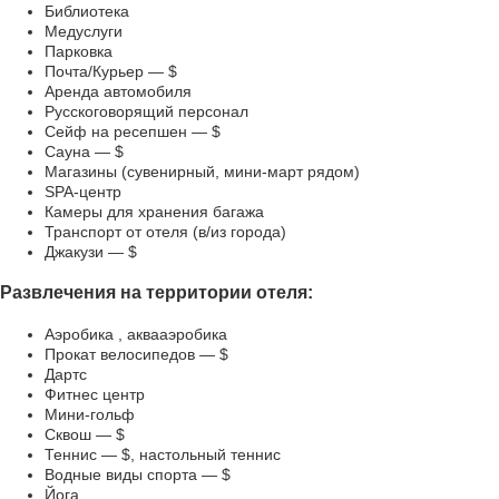
Библиотека
Медуслуги
Парковка
Почта/Курьер — $
Аренда автомобиля
Русскоговорящий персонал
Сейф на ресепшен — $
Сауна — $
Магазины (сувенирный, мини-март рядом)
SPA-центр
Камеры для хранения багажа
Транспорт от отеля (в/из города)
Джакузи — $
Развлечения на территории отеля:
Аэробика , аквааэробика
Прокат велосипедов — $
Дартс
Фитнес центр
Мини-гольф
Сквош — $
Теннис — $, настольный теннис
Водные виды спорта — $
Йога