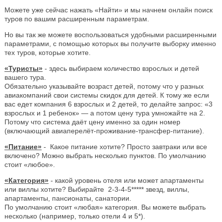
Можете уже сейчас нажать «Найти» и мы начнем онлайн поиск
туров по вашим расширенным параметрам.
Но вы так же можете воспользоваться удобными расширенными
параметрами, с помощью которых вы получите выборку именно
тех туров, которые хотите.
«Туристы»
- здесь выбираем количество взрослых и детей
вашего тура.
Обязательно указывайте возраст детей, потому что у разных
авиакомпаний свои системы скидок для детей. К тому же если
вас едет компания 6 взрослых и 2 детей, то делайте запрос: «3
взрослых и 1 ребенок» — а потом цену тура умножайте на 2.
Потому что система даёт цену именно за один номер
(включающий авиаперелёт-проживание-трансфер-питание).
«Питание»
- Какое питание хотите? Просто завтраки или все
включено? Можно выбрать несколько пунктов. По умолчанию
стоит «любое».
«Категория»
- какой уровень отеля или может апартаменты
или виллы хотите? Выбирайте 2-3-4-5***** звезд, виллы,
апартаменты, пансионаты, санатории.
По умолчанию стоит «любая» категория. Вы можете выбрать
несколько (например, только отели 4 и 5*).