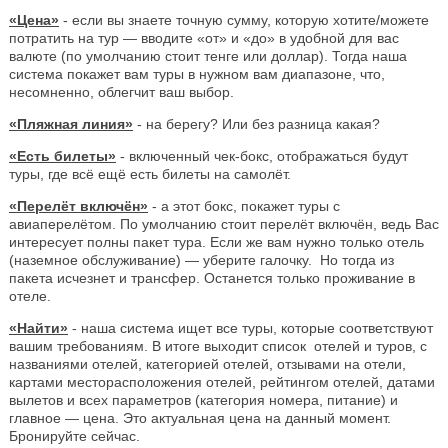
«Цена»
- если вы знаете точную сумму, которую хотите/можете
потратить на тур — вводите «от» и «до» в удобной для вас
валюте (по умолчанию стоит тенге или доллар). Тогда наша
система покажет вам туры в нужном вам диапазоне, что,
несомненно, облегчит ваш выбор.
«Пляжная линия»
- на берегу? Или без разница какая?
«Есть билеты»
- включенный чек-бокс, отображаться будут
туры, где всё ещё есть билеты на самолёт.
«Перелёт включён»
- а этот бокс, покажет туры с
авиаперелётом. По умолчанию стоит перелёт включён, ведь Вас
интересует полны пакет тура. Если же вам нужно только отель
(наземное обслуживание) — уберите галочку. Но тогда из
пакета исчезнет и трансфер. Останется только проживание в
отеле.
«Найти»
- наша система ищет все туры, которые соответствуют
вашим требованиям. В итоге выходит список отелей и туров, с
названиями отелей, категорией отелей, отзывами на отели,
картами месторасположения отелей, рейтингом отелей, датами
вылетов и всех параметров (категория номера, питание) и
главное — цена. Это актуальная цена на данный момент.
Бронируйте сейчас.