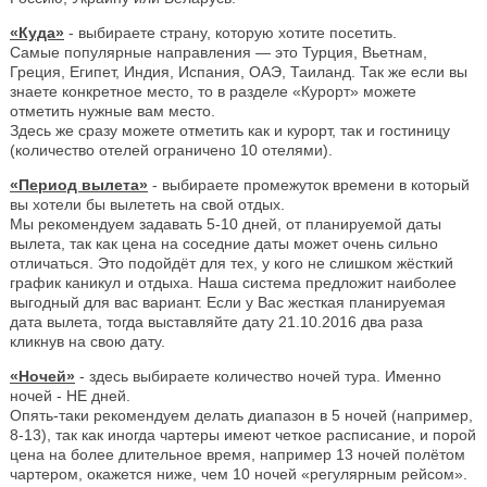
«Куда»
- выбираете страну, которую хотите посетить.
Самые популярные направления — это Турция, Вьетнам,
Греция, Египет, Индия, Испания, ОАЭ, Таиланд. Так же если вы
знаете конкретное место, то в разделе «Курорт» можете
отметить нужные вам место.
Здесь же сразу можете отметить как и курорт, так и гостиницу
(количество отелей ограничено 10 отелями).
«Период вылета»
- выбираете промежуток времени в который
вы хотели бы вылететь на свой отдых.
Мы рекомендуем задавать 5-10 дней, от планируемой даты
вылета, так как цена на соседние даты может очень сильно
отличаться. Это подойдёт для тех, у кого не слишком жёсткий
график каникул и отдыха. Наша система предложит наиболее
выгодный для вас вариант. Если у Вас жесткая планируемая
дата вылета, тогда выставляйте дату 21.10.2016 два раза
кликнув на свою дату.
«Ночей»
- здесь выбираете количество ночей тура. Именно
ночей - НЕ дней.
Опять-таки рекомендуем делать диапазон в 5 ночей (например,
8-13), так как иногда чартеры имеют четкое расписание, и порой
цена на более длительное время, например 13 ночей полётом
чартером, окажется ниже, чем 10 ночей «регулярным рейсом».