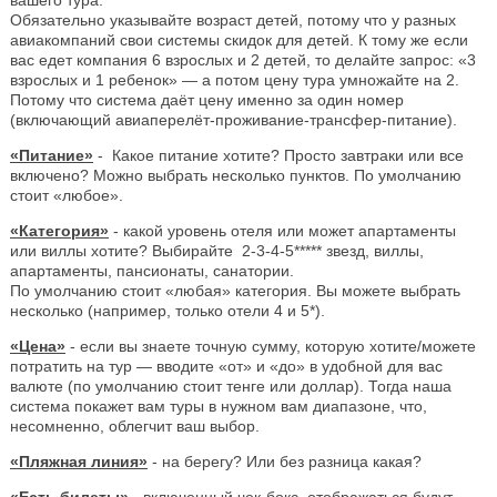
Обязательно указывайте возраст детей, потому что у разных
авиакомпаний свои системы скидок для детей. К тому же если
вас едет компания 6 взрослых и 2 детей, то делайте запрос: «3
взрослых и 1 ребенок» — а потом цену тура умножайте на 2.
Потому что система даёт цену именно за один номер
(включающий авиаперелёт-проживание-трансфер-питание).
«Питание»
- Какое питание хотите? Просто завтраки или все
включено? Можно выбрать несколько пунктов. По умолчанию
стоит «любое».
«Категория»
- какой уровень отеля или может апартаменты
или виллы хотите? Выбирайте 2-3-4-5***** звезд, виллы,
апартаменты, пансионаты, санатории.
По умолчанию стоит «любая» категория. Вы можете выбрать
несколько (например, только отели 4 и 5*).
«Цена»
- если вы знаете точную сумму, которую хотите/можете
потратить на тур — вводите «от» и «до» в удобной для вас
валюте (по умолчанию стоит тенге или доллар). Тогда наша
система покажет вам туры в нужном вам диапазоне, что,
несомненно, облегчит ваш выбор.
«Пляжная линия»
- на берегу? Или без разница какая?
«Есть билеты»
- включенный чек-бокс, отображаться будут