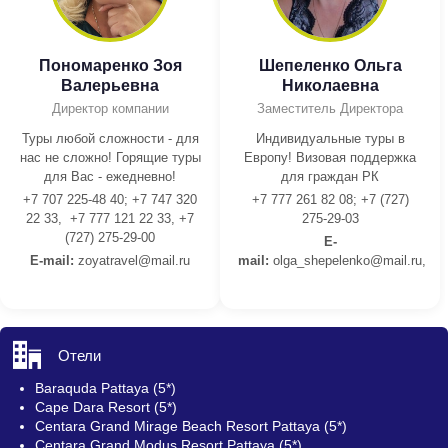
Пономаренко Зоя
Шепеленко Ольга
Валерьевна
Николаевна
Директор компании
Заместитель Директора
Туры любой сложности - для
Индивидуальные туры в
нас не сложно! Горящие туры
Европу! Визовая поддержка
для Вас - ежедневно!
для граждан РК
+7 707 225-48 40; +7 747 320
+7 777 261 82 08; +7 (727)
22 33, +7 777 121 22 33, +7
275-29-03
(727) 275-29-00
E-
E-mail:
z
oyatravel@mail.ru
mail:
olga_shepelenko@mail.ru,
Отели
Baraquda Pattaya (5*)
Cape Dara Resort (5*)
Centara Grand Mirage Beach Resort Pattaya (5*)
Centara Grand Modus Resort Pattaya (5*)