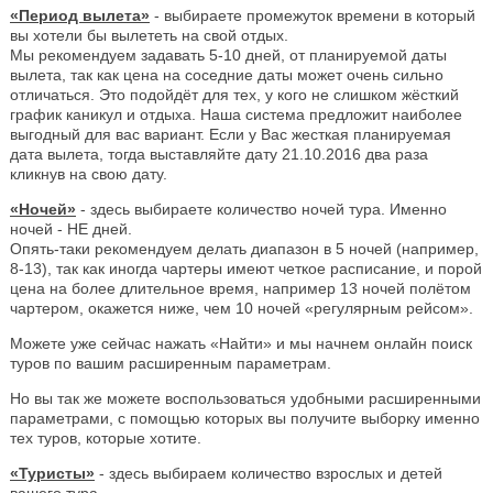
«Период вылета»
- выбираете промежуток времени в который
вы хотели бы вылететь на свой отдых.
Мы рекомендуем задавать 5-10 дней, от планируемой даты
вылета, так как цена на соседние даты может очень сильно
отличаться. Это подойдёт для тех, у кого не слишком жёсткий
график каникул и отдыха. Наша система предложит наиболее
выгодный для вас вариант. Если у Вас жесткая планируемая
дата вылета, тогда выставляйте дату 21.10.2016 два раза
кликнув на свою дату.
«Ночей»
- здесь выбираете количество ночей тура. Именно
ночей - НЕ дней.
Опять-таки рекомендуем делать диапазон в 5 ночей (например,
8-13), так как иногда чартеры имеют четкое расписание, и порой
цена на более длительное время, например 13 ночей полётом
чартером, окажется ниже, чем 10 ночей «регулярным рейсом».
Можете уже сейчас нажать «Найти» и мы начнем онлайн поиск
туров по вашим расширенным параметрам.
Но вы так же можете воспользоваться удобными расширенными
параметрами, с помощью которых вы получите выборку именно
тех туров, которые хотите.
«Туристы»
- здесь выбираем количество взрослых и детей
вашего тура.