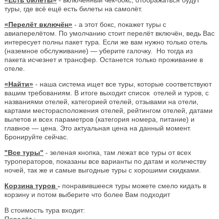
туры, где всё ещё есть билеты на самолёт.
«Перелёт включён»
- а этот бокс, покажет туры с
авиаперелётом. По умолчанию стоит перелёт включён, ведь Вас
интересует полны пакет тура. Если же вам нужно только отель
(наземное обслуживание) — уберите галочку. Но тогда из
пакета исчезнет и трансфер. Останется только проживание в
отеле.
«Найти»
- наша система ищет все туры, которые соответствуют
вашим требованиям. В итоге выходит список отелей и туров, с
названиями отелей, категорией отелей, отзывами на отели,
картами месторасположения отелей, рейтингом отелей, датами
вылетов и всех параметров (категория номера, питание) и
главное — цена. Это актуальная цена на данный момент.
Бронируйте сейчас.
"Все туры"
- зеленая кнопка, там лежат все туры от всех
туроператоров, показаны все варианты по датам и количеству
ночей, так же и самые выгодные туры с хорошими скидками.
Корзина туров
-
понравившееся туры можете смело кидать в
корзину и потом выберите что более Вам подходит
В стоимость тура входит:
Перелёт ;