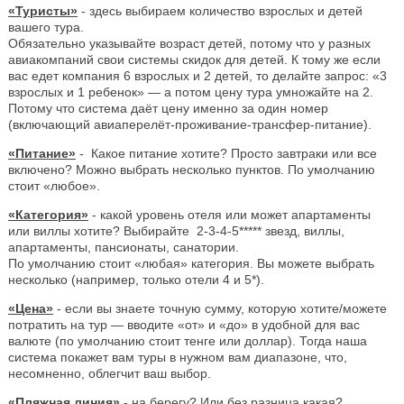
«Туристы»
- здесь выбираем количество взрослых и детей
вашего тура.
Обязательно указывайте возраст детей, потому что у разных
авиакомпаний свои системы скидок для детей. К тому же если
вас едет компания 6 взрослых и 2 детей, то делайте запрос: «3
взрослых и 1 ребенок» — а потом цену тура умножайте на 2.
Потому что система даёт цену именно за один номер
(включающий авиаперелёт-проживание-трансфер-питание).
«Питание»
- Какое питание хотите? Просто завтраки или все
включено? Можно выбрать несколько пунктов. По умолчанию
стоит «любое».
«Категория»
- какой уровень отеля или может апартаменты
или виллы хотите? Выбирайте 2-3-4-5***** звезд, виллы,
апартаменты, пансионаты, санатории.
По умолчанию стоит «любая» категория. Вы можете выбрать
несколько (например, только отели 4 и 5*).
«Цена»
- если вы знаете точную сумму, которую хотите/можете
потратить на тур — вводите «от» и «до» в удобной для вас
валюте (по умолчанию стоит тенге или доллар). Тогда наша
система покажет вам туры в нужном вам диапазоне, что,
несомненно, облегчит ваш выбор.
«Пляжная линия»
- на берегу? Или без разница какая?