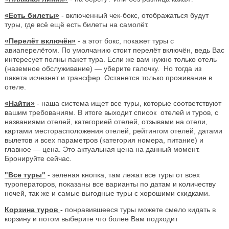
«Есть билеты»
- включенный чек-бокс, отображаться будут
туры, где всё ещё есть билеты на самолёт.
«Перелёт включён»
- а этот бокс, покажет туры с
авиаперелётом. По умолчанию стоит перелёт включён, ведь Вас
интересует полны пакет тура. Если же вам нужно только отель
(наземное обслуживание) — уберите галочку. Но тогда из
пакета исчезнет и трансфер. Останется только проживание в
отеле.
«Найти»
- наша система ищет все туры, которые соответствуют
вашим требованиям. В итоге выходит список отелей и туров, с
названиями отелей, категорией отелей, отзывами на отели,
картами месторасположения отелей, рейтингом отелей, датами
вылетов и всех параметров (категория номера, питание) и
главное — цена. Это актуальная цена на данный момент.
Бронируйте сейчас.
"Все туры"
- зеленая кнопка, там лежат все туры от всех
туроператоров, показаны все варианты по датам и количеству
ночей, так же и самые выгодные туры с хорошими скидками.
Корзина туров
-
понравившееся туры можете смело кидать в
корзину и потом выберите что более Вам подходит