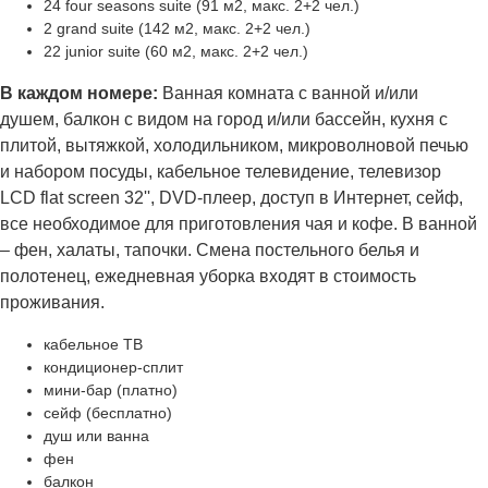
24 four seasons suite (91 м2, макс. 2+2 чел.)
2 grand suite (142 м2, макс. 2+2 чел.)
22 junior suite (60 м2, макс. 2+2 чел.)
В каждом номере:
Ванная комната с ванной и/или
душем, балкон с видом на город и/или бассейн, кухня с
плитой, вытяжкой, холодильником, микроволновой печью
и набором посуды, кабельное телевидение, телевизор
LCD flat screen 32'', DVD-плеер, доступ в Интернет, сейф,
все необходимое для приготовления чая и кофе. В ванной
– фен, халаты, тапочки. Смена постельного белья и
полотенец, ежедневная уборка входят в стоимость
проживания.
кабельное ТВ
кондиционер-сплит
мини-бар (платно)
сейф (бесплатно)
душ или ванна
фен
балкон