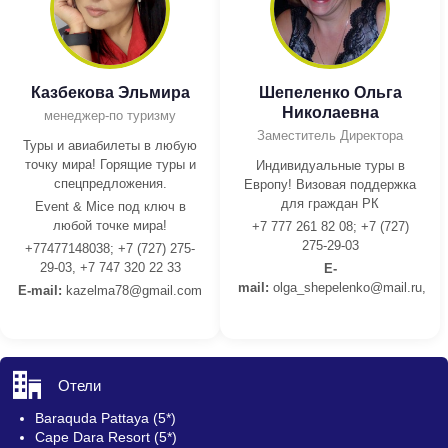
Казбекова Эльмира
Шепеленко Ольга
Николаевна
менеджер-по туризму
Заместитель Директора
Туры и авиабилеты в любую
точку мира! Горящие туры и
Индивидуальные туры в
спецпредложения.
Европу! Визовая поддержка
для граждан РК
Event & Mice под ключ в
любой точке мира!
+7 777 261 82 08; +7 (727)
275-29-03
+77477148038; +7 (727) 275-
29-03, +7 747 320 22 33
E-
mail:
olga_shepelenko@mail.ru,
E-mail:
kazelma78@gmail.com
Отели
Baraquda Pattaya (5*)
Cape Dara Resort (5*)