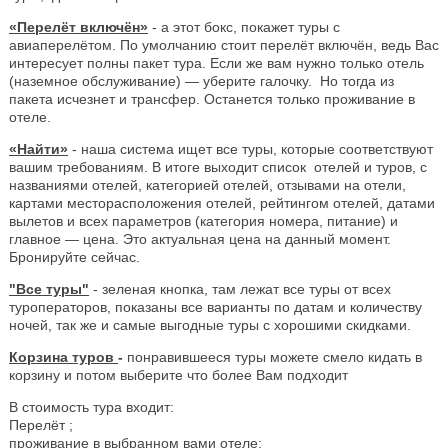
«Перелёт включён»
- а этот бокс, покажет туры с
авиаперелётом. По умолчанию стоит перелёт включён, ведь Вас
интересует полны пакет тура. Если же вам нужно только отель
(наземное обслуживание) — уберите галочку. Но тогда из
пакета исчезнет и трансфер. Останется только проживание в
отеле.
«Найти»
- наша система ищет все туры, которые соответствуют
вашим требованиям. В итоге выходит список отелей и туров, с
названиями отелей, категорией отелей, отзывами на отели,
картами месторасположения отелей, рейтингом отелей, датами
вылетов и всех параметров (категория номера, питание) и
главное — цена. Это актуальная цена на данный момент.
Бронируйте сейчас.
"Все туры"
- зеленая кнопка, там лежат все туры от всех
туроператоров, показаны все варианты по датам и количеству
ночей, так же и самые выгодные туры с хорошими скидками.
Корзина туров
-
понравившееся туры можете смело кидать в
корзину и потом выберите что более Вам подходит
В стоимость тура входит:
Перелёт ;
проживание в выбранном вами отеле;