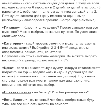
авиакомпаний свои системы скидок для детей. К тому же если
вас едет компания 6 взрослых и 2 детей, то делайте запрос: «3
взрослых и 1 ребенок» — а потом цену тура умножайте на 2.
Потому что система даёт цену именно за один номер
(включающий авиаперелёт-проживание-трансфер-питание).
«Питание»
- Какое питание хотите? Просто завтраки или все
включено? Можно выбрать несколько пунктов. По умолчанию
стоит «любое».
«Категория»
- какой уровень отеля или может апартаменты
или виллы хотите? Выбирайте 2-3-4-5***** звезд, виллы,
апартаменты, пансионаты, санатории.
По умолчанию стоит «любая» категория. Вы можете выбрать
несколько (например, только отели 4 и 5*).
«Цена»
- если вы знаете точную сумму, которую хотите/можете
потратить на тур — вводите «от» и «до» в удобной для вас
валюте (по умолчанию стоит тенге или доллар). Тогда наша
система покажет вам туры в нужном вам диапазоне, что,
несомненно, облегчит ваш выбор.
«Пляжная линия»
- на берегу? Или без разница какая?
«Есть билеты»
- включенный чек-бокс, отображаться будут
туры, где всё ещё есть билеты на самолёт.