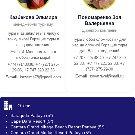
Казбекова Эльмира
Пономаренко Зоя
Валерьевна
менеджер-по туризму
Директор компании
Туры и авиабилеты в любую
точку мира! Горящие туры и
Туры любой сложности - для
спецпредложения.
нас не сложно! Горящие туры
для Вас - ежедневно!
Event & Mice под ключ в
любой точке мира!
+7 707 225-48 40; +7 747 320
22 33, +7 777 121 22 33, +7
+77477148038; +7 (727) 275-
(727) 275-29-00
29-03, +7 747 320 22 33
E-mail:
z
oyatravel@mail.ru
E-mail:
kazelma78@gmail.com
Отели
Baraquda Pattaya (5*)
Cape Dara Resort (5*)
Centara Grand Mirage Beach Resort Pattaya (5*)
Centara Grand Modus Resort Pattaya (5*)