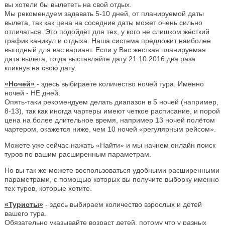
вы хотели бы вылететь на свой отдых.
Мы рекомендуем задавать 5-10 дней, от планируемой даты
вылета, так как цена на соседние даты может очень сильно
отличаться. Это подойдёт для тех, у кого не слишком жёсткий
график каникул и отдыха. Наша система предложит наиболее
выгодный для вас вариант. Если у Вас жесткая планируемая
дата вылета, тогда выставляйте дату 21.10.2016 два раза
кликнув на свою дату.
«Ночей»
- здесь выбираете количество ночей тура. Именно
ночей - НЕ дней.
Опять-таки рекомендуем делать диапазон в 5 ночей (например,
8-13), так как иногда чартеры имеют четкое расписание, и порой
цена на более длительное время, например 13 ночей полётом
чартером, окажется ниже, чем 10 ночей «регулярным рейсом».
Можете уже сейчас нажать «Найти» и мы начнем онлайн поиск
туров по вашим расширенным параметрам.
Но вы так же можете воспользоваться удобными расширенными
параметрами, с помощью которых вы получите выборку именно
тех туров, которые хотите.
«Туристы»
- здесь выбираем количество взрослых и детей
вашего тура.
Обязательно указывайте возраст детей, потому что у разных