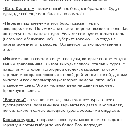
«Есть билеты»
- включенный чек-бокс, отображаться будут
туры, где всё ещё есть билеты на самолёт.
«Перелёт включён»
- а этот бокс, покажет туры с
авиаперелётом. По умолчанию стоит перелёт включён, ведь Вас
интересует полны пакет тура. Если же вам нужно только отель
(наземное обслуживание) — уберите галочку. Но тогда из
пакета исчезнет и трансфер. Останется только проживание в
отеле.
«Найти»
- наша система ищет все туры, которые соответствуют
вашим требованиям. В итоге выходит список отелей и туров, с
названиями отелей, категорией отелей, отзывами на отели,
картами месторасположения отелей, рейтингом отелей, датами
вылетов и всех параметров (категория номера, питание) и
главное — цена. Это актуальная цена на данный момент.
Бронируйте сейчас.
"Все туры"
- зеленая кнопка, там лежат все туры от всех
туроператоров, показаны все варианты по датам и количеству
ночей, так же и самые выгодные туры с хорошими скидками.
Корзина туров
-
понравившееся туры можете смело кидать в
корзину и потом выберите что более Вам подходит