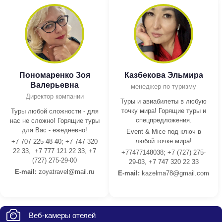
Пономаренко Зоя
Казбекова Эльмира
Валерьевна
менеджер-по туризму
Директор компании
Туры и авиабилеты в любую
точку мира! Горящие туры и
Туры любой сложности - для
спецпредложения.
нас не сложно! Горящие туры
для Вас - ежедневно!
Event & Mice под ключ в
любой точке мира!
+7 707 225-48 40; +7 747 320
22 33, +7 777 121 22 33, +7
+77477148038; +7 (727) 275-
(727) 275-29-00
29-03, +7 747 320 22 33
E-mail:
z
oyatravel@mail.ru
E-mail:
kazelma78@gmail.com
Веб-камеры отелей