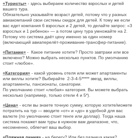
«Туристы»
- здесь выбираем количество взрослых и детей
вашего тура.
Обязательно указывайте возраст детей, потому что у разных
авиакомпаний свои системы скидок для детей. К тому же если
вас едет компания 6 взрослых и 2 детей, то делайте запрос: «3
взрослых и 1 ребенок» — а потом цену тура умножайте на 2.
Потому что система даёт цену именно за один номер
(включающий авиаперелёт-проживание-трансфер-питание).
«Питание»
- Какое питание хотите? Просто завтраки или все
включено? Можно выбрать несколько пунктов. По умолчанию
стоит «любое».
«Категория»
- какой уровень отеля или может апартаменты
или виллы хотите? Выбирайте 2-3-4-5***** звезд, виллы,
апартаменты, пансионаты, санатории.
По умолчанию стоит «любая» категория. Вы можете выбрать
несколько (например, только отели 4 и 5*).
«Цена»
- если вы знаете точную сумму, которую хотите/можете
потратить на тур — вводите «от» и «до» в удобной для вас
валюте (по умолчанию стоит тенге или доллар). Тогда наша
система покажет вам туры в нужном вам диапазоне, что,
несомненно, облегчит ваш выбор.
«Пляжная линия»
- на берегу? Или без разница какая?