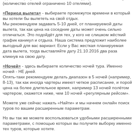
(количество отелей ограничено 10 отелями).
«Период вылета»
- выбираете промежуток времени в который
вы хотели бы вылететь на свой отдых.
Мы рекомендуем задавать 5-10 дней, от планируемой даты
вылета, так как цена на соседние даты может очень сильно
отличаться. Это подойдёт для тех, у кого не слишком жёсткий
график каникул и отдыха. Наша система предложит наиболее
выгодный для вас вариант. Если у Вас жесткая планируемая
дата вылета, тогда выставляйте дату 21.10.2016 два раза
кликнув на свою дату.
«Ночей»
- здесь выбираете количество ночей тура. Именно
ночей - НЕ дней.
Опять-таки рекомендуем делать диапазон в 5 ночей (например,
8-13), так как иногда чартеры имеют четкое расписание, и порой
цена на более длительное время, например 13 ночей полётом
чартером, окажется ниже, чем 10 ночей «регулярным рейсом».
Можете уже сейчас нажать «Найти» и мы начнем онлайн поиск
туров по вашим расширенным параметрам.
Но вы так же можете воспользоваться удобными расширенными
параметрами, с помощью которых вы получите выборку именно
тех туров, которые хотите.