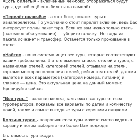
«Есть билеты»
- включенный чек-бокс, отображаться будут
туры, где всё ещё есть билеты на самолёт.
«Перелёт включён»
- а этот бокс, покажет туры с
авиаперелётом. По умолчанию стоит перелёт включён, ведь Вас
интересует полны пакет тура. Если же вам нужно только отель
(наземное обслуживание) — уберите галочку. Но тогда из
пакета исчезнет и трансфер. Останется только проживание в
отеле.
«Найти»
- наша система ищет все туры, которые соответствуют
вашим требованиям. В итоге выходит список отелей и туров, с
названиями отелей, категорией отелей, отзывами на отели,
картами месторасположения отелей, рейтингом отелей, датами
вылетов и всех параметров (категория номера, питание) и
главное — цена. Это актуальная цена на данный момент.
Бронируйте сейчас.
"Все туры"
- зеленая кнопка, там лежат все туры от всех
туроператоров, показаны все варианты по датам и количеству
ночей, так же и самые выгодные туры с хорошими скидками.
Корзина туров
-
понравившееся туры можете смело кидать в
корзину и потом выберите что более Вам подходит
В стоимость тура входит: