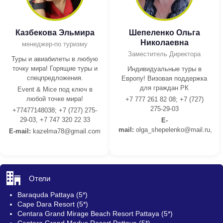
Казбекова Эльмира
Шепеленко Ольга
Николаевна
менеджер-по туризму
Заместитель Директора
Туры и авиабилеты в любую
точку мира! Горящие туры и
Индивидуальные туры в
спецпредложения.
Европу! Визовая поддержка
для граждан РК
Event & Mice под ключ в
любой точке мира!
+7 777 261 82 08; +7 (727)
275-29-03
+77477148038; +7 (727) 275-
29-03, +7 747 320 22 33
E-
mail:
olga_shepelenko@mail.ru,
E-mail:
kazelma78@gmail.com
Отели
Baraquda Pattaya (5*)
Cape Dara Resort (5*)
Centara Grand Mirage Beach Resort Pattaya (5*)
Centara Grand Modus Resort Pattaya (5*)