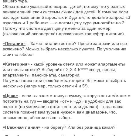
вашего тура.
Обязательно указывайте возраст детей, потому что у разных
авиакомпаний свои системы скидок для детей. К тому же если
вас едет компания 6 взрослых и 2 детей, то делайте запрос: «3
взрослых и 1 ребенок» — а потом цену тура умножайте на 2.
Потому что система даёт цену именно за один номер
(включающий авиаперелёт-проживание-трансфер-питание).
«Питание»
- Какое питание хотите? Просто завтраки или все
включено? Можно выбрать несколько пунктов. По умолчанию
стоит «любое».
«Категория»
- какой уровень отеля или может апартаменты
или виллы хотите? Выбирайте 2-3-4-5***** звезд, виллы,
апартаменты, пансионаты, санатории.
По умолчанию стоит «любая» категория. Вы можете выбрать
несколько (например, только отели 4 и 5*).
«Цена»
- если вы знаете точную сумму, которую хотите/можете
потратить на тур — вводите «от» и «до» в удобной для вас
валюте (по умолчанию стоит тенге или доллар). Тогда наша
система покажет вам туры в нужном вам диапазоне, что,
несомненно, облегчит ваш выбор.
«Пляжная линия»
- на берегу? Или без разница какая?