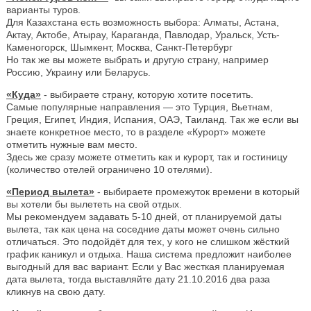
варианты туров.
Для Казахстана есть возможность выбора: Алматы, Астана,
Актау, Актобе, Атырау, Караганда, Павлодар, Уральск, Усть-
Каменогорск, Шымкент, Москва, Санкт-Петербург
Но так же вы можете выбрать и другую страну, например
Россию, Украину или Беларусь.
«Куда»
- выбираете страну, которую хотите посетить.
Самые популярные направления — это Турция, Вьетнам,
Греция, Египет, Индия, Испания, ОАЭ, Таиланд. Так же если вы
знаете конкретное место, то в разделе «Курорт» можете
отметить нужные вам место.
Здесь же сразу можете отметить как и курорт, так и гостиницу
(количество отелей ограничено 10 отелями).
«Период вылета»
- выбираете промежуток времени в который
вы хотели бы вылететь на свой отдых.
Мы рекомендуем задавать 5-10 дней, от планируемой даты
вылета, так как цена на соседние даты может очень сильно
отличаться. Это подойдёт для тех, у кого не слишком жёсткий
график каникул и отдыха. Наша система предложит наиболее
выгодный для вас вариант. Если у Вас жесткая планируемая
дата вылета, тогда выставляйте дату 21.10.2016 два раза
кликнув на свою дату.