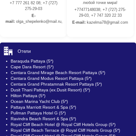
любой точке мира!
+7 777 261 82 08; +7 (727)
275-29-03
+77477148038; +7 (727) 275-
29-03, +7 747 320 22 33
E-
mail:
olga_shepelenko@mail.ru,
E-mail:
kazelma78@gmail.com
Отели
Baraquda Pattaya (5*)
Cape Dara Resort (5*)
Centara Grand Mirage Beach Resort Pattaya (5*)
Centara Grand Modus Resort Pattaya (5*)
Centara Grand Phratamnak Resort Pattaya (5*)
Dusit Thani Pattaya (ex.Dusit Resort) (5*)
Hilton Pattaya (5*)
Ocean Marina Yacht Club (5*)
Pattaya Marriott Resort & Spa (5*)
Pullman Pattaya Hotel G (5*)
Ravindra Beach Resort & Spa (5*)
Royal Cliff Beach Hotel @ Royal Cliff Hotels Group (5*)
Royal Cliff Beach Terrace @ Royal Cliff Hotels Group (5*)