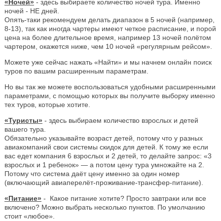
«Ночей»
- здесь выбираете количество ночей тура. Именно
ночей - НЕ дней.
Опять-таки рекомендуем делать диапазон в 5 ночей (например,
8-13), так как иногда чартеры имеют четкое расписание, и порой
цена на более длительное время, например 13 ночей полётом
чартером, окажется ниже, чем 10 ночей «регулярным рейсом».
Можете уже сейчас нажать «Найти» и мы начнем онлайн поиск
туров по вашим расширенным параметрам.
Но вы так же можете воспользоваться удобными расширенными
параметрами, с помощью которых вы получите выборку именно
тех туров, которые хотите.
«Туристы»
- здесь выбираем количество взрослых и детей
вашего тура.
Обязательно указывайте возраст детей, потому что у разных
авиакомпаний свои системы скидок для детей. К тому же если
вас едет компания 6 взрослых и 2 детей, то делайте запрос: «3
взрослых и 1 ребенок» — а потом цену тура умножайте на 2.
Потому что система даёт цену именно за один номер
(включающий авиаперелёт-проживание-трансфер-питание).
«Питание»
- Какое питание хотите? Просто завтраки или все
включено? Можно выбрать несколько пунктов. По умолчанию
стоит «любое».