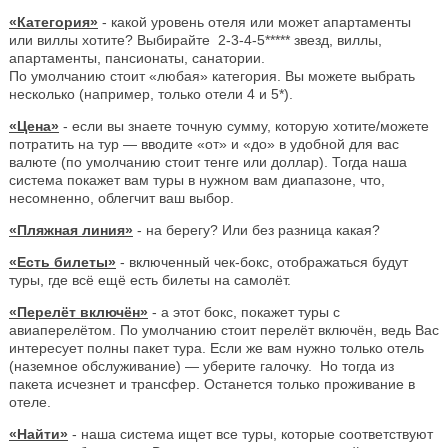
«Категория»
- какой уровень отеля или может апартаменты
или виллы хотите? Выбирайте 2-3-4-5***** звезд, виллы,
апартаменты, пансионаты, санатории.
По умолчанию стоит «любая» категория. Вы можете выбрать
несколько (например, только отели 4 и 5*).
«Цена»
- если вы знаете точную сумму, которую хотите/можете
потратить на тур — вводите «от» и «до» в удобной для вас
валюте (по умолчанию стоит тенге или доллар). Тогда наша
система покажет вам туры в нужном вам диапазоне, что,
несомненно, облегчит ваш выбор.
«Пляжная линия»
- на берегу? Или без разница какая?
«Есть билеты»
- включенный чек-бокс, отображаться будут
туры, где всё ещё есть билеты на самолёт.
«Перелёт включён»
- а этот бокс, покажет туры с
авиаперелётом. По умолчанию стоит перелёт включён, ведь Вас
интересует полны пакет тура. Если же вам нужно только отель
(наземное обслуживание) — уберите галочку. Но тогда из
пакета исчезнет и трансфер. Останется только проживание в
отеле.
«Найти»
- наша система ищет все туры, которые соответствуют