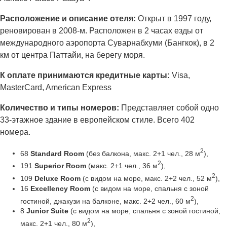
Расположение и описание отеля:
Открыт в 1997 году,
реновирован в 2008-м. Расположен в 2 часах езды от
международного аэропорта Суварнабхуми (Бангкок), в 2
км от центра Паттайи, на берегу моря.
К оплате принимаются кредитные карты:
Visa,
MasterCard, American Express
Количество и типы номеров:
Представляет собой одно
33-этажное здание в европейском стиле. Всего 402
номера.
2
68
Standard Room
(без балкона, макс. 2+1 чел., 28 м
),
2
191
Superior Room
(макс. 2+1 чел., 36 м
),
2
109
Deluxe Room
(с видом на море, макс. 2+2 чел., 52 м
),
16
Excellency Room
(с видом на море, спальня с зоной
2
гостиной, джакузи на балконе, макс. 2+2 чел., 60 м
),
8
Junior Suite
(с видом на море, спальня с зоной гостиной,
2
макс. 2+1 чел., 80 м
),