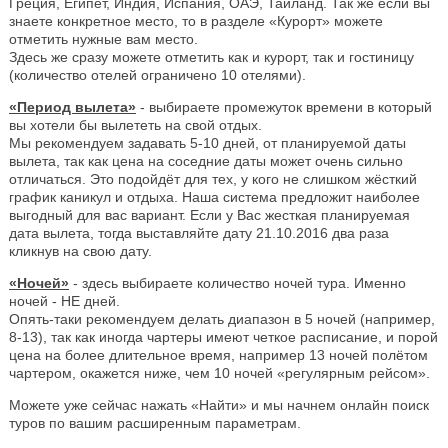
Греция, Египет, Индия, Испания, ОАЭ, Таиланд. Так же если вы
знаете конкретное место, то в разделе «Курорт» можете
отметить нужные вам место.
Здесь же сразу можете отметить как и курорт, так и гостиницу
(количество отелей ограничено 10 отелями).
«Период вылета»
- выбираете промежуток времени в который
вы хотели бы вылететь на свой отдых.
Мы рекомендуем задавать 5-10 дней, от планируемой даты
вылета, так как цена на соседние даты может очень сильно
отличаться. Это подойдёт для тех, у кого не слишком жёсткий
график каникул и отдыха. Наша система предложит наиболее
выгодный для вас вариант. Если у Вас жесткая планируемая
дата вылета, тогда выставляйте дату 21.10.2016 два раза
кликнув на свою дату.
«Ночей»
- здесь выбираете количество ночей тура. Именно
ночей - НЕ дней.
Опять-таки рекомендуем делать диапазон в 5 ночей (например,
8-13), так как иногда чартеры имеют четкое расписание, и порой
цена на более длительное время, например 13 ночей полётом
чартером, окажется ниже, чем 10 ночей «регулярным рейсом».
Можете уже сейчас нажать «Найти» и мы начнем онлайн поиск
туров по вашим расширенным параметрам.