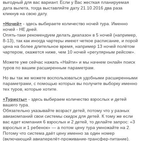
выгодный для вас вариант. Если у Вас жесткая планируемая
дата вылета, тогда выставляйте дату 21.10.2016 два раза
кликнув на свою дату.
«Ночей»
- здесь выбираете количество ночей тура. Именно
ночей - НЕ дней.
Опять-таки рекомендуем делать диапазон в 5 ночей (например,
8-13), так как иногда чартеры имеют четкое расписание, и порой
цена на более длительное время, например 13 ночей полётом
чартером, окажется ниже, чем 10 ночей «регулярным рейсом».
Можете уже сейчас нажать «Найти» и мы начнем онлайн поиск
туров по вашим расширенным параметрам.
Но вы так же можете воспользоваться удобными расширенными
параметрами, с помощью которых вы получите выборку именно
тех туров, которые хотите.
«Туристы»
- здесь выбираем количество взрослых и детей
вашего тура.
Обязательно указывайте возраст детей, потому что у разных
авиакомпаний свои системы скидок для детей. К тому же если
вас едет компания 6 взрослых и 2 детей, то делайте запрос: «3
взрослых и 1 ребенок» — а потом цену тура умножайте на 2.
Потому что система даёт цену именно за один номер
(включающий авиаперелёт-проживание-трансфер-питание).