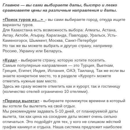
Главное — вы сами выбираете даты, быстро и легко
сравниваете цены на различные направления и даты.
«Поиск туров из…»
-
вы сами выбираете город, откуда ищите
варианты туров.
Для Казахстана есть возможность выбора: Алматы, Астана,
Актау, Актобе, Атырау, Караганда, Павлодар, Уральск, Усть-
Каменогорск, Шымкент, Москва, Санкт-Петербург
Но так же вы можете выбрать и другую страну, например
Россию, Украину или Беларусь.
«Куда»
- выбираете страну, которую хотите посетить.
Самые популярные направления — это Турция, Вьетнам,
Греция, Египет, Индия, Испания, ОАЭ, Таиланд. Так же если вы
знаете конкретное место, то в разделе «Курорт» можете
отметить нужные вам место.
Здесь же сразу можете отметить как и курорт, так и гостиницу
(количество отелей ограничено 10 отелями).
«Период вылета»
- выбираете промежуток времени в который
вы хотели бы вылететь на свой отдых.
Мы рекомендуем задавать 5-10 дней, от планируемой даты
вылета, так как цена на соседние даты может очень сильно
отличаться. Это подойдёт для тех, у кого не слишком жёсткий
график каникул и отдыха. Наша система предложит наиболее