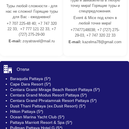
Туры и авиабилеты в любую
точку мира! Горящие туры и
Туры любой сложности - для
спецпредложения.
нас не сложно! Горящие туры
для Вас - ежедневно!
Event & Mice под ключ в
любой точке мира!
+7 707 225-48 40; +7 747 320
22 33, +7 777 121 22 33, +7
+77477148038; +7 (727) 275-
(727) 275-29-00
29-03, +7 747 320 22 33
E-mail:
z
oyatravel@mail.ru
E-mail:
kazelma78@gmail.com
Отели
Baraquda Pattaya (5*)
Cape Dara Resort (5*)
Centara Grand Mirage Beach Resort Pattaya (5*)
Centara Grand Modus Resort Pattaya (5*)
Centara Grand Phratamnak Resort Pattaya (5*)
Dusit Thani Pattaya (ex.Dusit Resort) (5*)
Hilton Pattaya (5*)
Ocean Marina Yacht Club (5*)
Pattaya Marriott Resort & Spa (5*)
Pullman Pattaya Hotel G (5*)