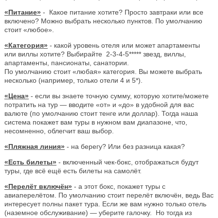
«Питание»
- Какое питание хотите? Просто завтраки или все
включено? Можно выбрать несколько пунктов. По умолчанию
стоит «любое».
«Категория»
- какой уровень отеля или может апартаменты
или виллы хотите? Выбирайте 2-3-4-5***** звезд, виллы,
апартаменты, пансионаты, санатории.
По умолчанию стоит «любая» категория. Вы можете выбрать
несколько (например, только отели 4 и 5*).
«Цена»
- если вы знаете точную сумму, которую хотите/можете
потратить на тур — вводите «от» и «до» в удобной для вас
валюте (по умолчанию стоит тенге или доллар). Тогда наша
система покажет вам туры в нужном вам диапазоне, что,
несомненно, облегчит ваш выбор.
«Пляжная линия»
- на берегу? Или без разница какая?
«Есть билеты»
- включенный чек-бокс, отображаться будут
туры, где всё ещё есть билеты на самолёт.
«Перелёт включён»
- а этот бокс, покажет туры с
авиаперелётом. По умолчанию стоит перелёт включён, ведь Вас
интересует полны пакет тура. Если же вам нужно только отель
(наземное обслуживание) — уберите галочку. Но тогда из