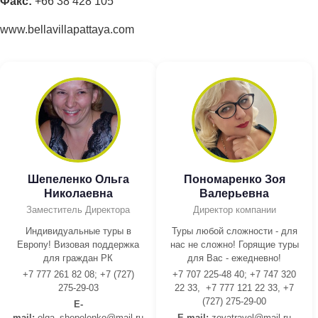
Факс
:
+66 38 428 105
www.bellavillapattaya.com
Шепеленко Ольга
Пономаренко Зоя
Николаевна
Валерьевна
Заместитель Директора
Директор компании
Индивидуальные туры в
Туры любой сложности - для
Европу! Визовая поддержка
нас не сложно! Горящие туры
для граждан РК
для Вас - ежедневно!
+7 777 261 82 08; +7 (727)
+7 707 225-48 40; +7 747 320
275-29-03
22 33, +7 777 121 22 33, +7
(727) 275-29-00
E-
mail:
olga_shepelenko@mail.ru,
E-mail:
z
oyatravel@mail.ru