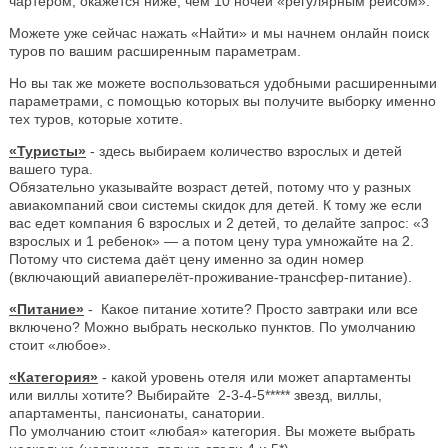
чартером, окажется ниже, чем 10 ночей «регулярным рейсом».
Можете уже сейчас нажать «Найти» и мы начнем онлайн поиск
туров по вашим расширенным параметрам.
Но вы так же можете воспользоваться удобными расширенными
параметрами, с помощью которых вы получите выборку именно
тех туров, которые хотите.
«Туристы»
- здесь выбираем количество взрослых и детей
вашего тура.
Обязательно указывайте возраст детей, потому что у разных
авиакомпаний свои системы скидок для детей. К тому же если
вас едет компания 6 взрослых и 2 детей, то делайте запрос: «3
взрослых и 1 ребенок» — а потом цену тура умножайте на 2.
Потому что система даёт цену именно за один номер
(включающий авиаперелёт-проживание-трансфер-питание).
«Питание»
- Какое питание хотите? Просто завтраки или все
включено? Можно выбрать несколько пунктов. По умолчанию
стоит «любое».
«Категория»
- какой уровень отеля или может апартаменты
или виллы хотите? Выбирайте 2-3-4-5***** звезд, виллы,
апартаменты, пансионаты, санатории.
По умолчанию стоит «любая» категория. Вы можете выбрать