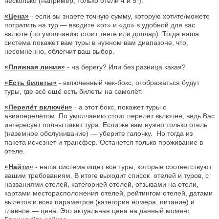
несколько (например, только отели 4 и 5*).
«Цена»
- если вы знаете точную сумму, которую хотите/можете
потратить на тур — вводите «от» и «до» в удобной для вас
валюте (по умолчанию стоит тенге или доллар). Тогда наша
система покажет вам туры в нужном вам диапазоне, что,
несомненно, облегчит ваш выбор.
«Пляжная линия»
- на берегу? Или без разница какая?
«Есть билеты»
- включенный чек-бокс, отображаться будут
туры, где всё ещё есть билеты на самолёт.
«Перелёт включён»
- а этот бокс, покажет туры с
авиаперелётом. По умолчанию стоит перелёт включён, ведь Вас
интересует полны пакет тура. Если же вам нужно только отель
(наземное обслуживание) — уберите галочку. Но тогда из
пакета исчезнет и трансфер. Останется только проживание в
отеле.
«Найти»
- наша система ищет все туры, которые соответствуют
вашим требованиям. В итоге выходит список отелей и туров, с
названиями отелей, категорией отелей, отзывами на отели,
картами месторасположения отелей, рейтингом отелей, датами
вылетов и всех параметров (категория номера, питание) и
главное — цена. Это актуальная цена на данный момент.