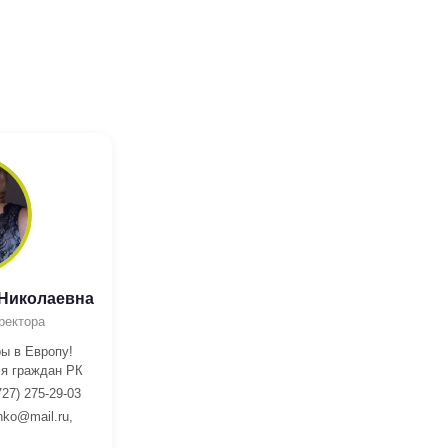
 Николаевна
ректора
ы в Европу!
я граждан РК
727) 275-29-03
nko@mail.ru,