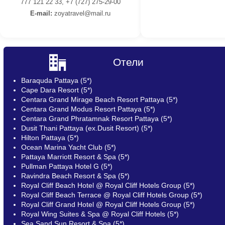
777 121 22 33, +7 (727) 275-29-00
E-mail:
z
oyatravel@mail.ru
Отели
Baraquda Pattaya (5*)
Cape Dara Resort (5*)
Centara Grand Mirage Beach Resort Pattaya (5*)
Centara Grand Modus Resort Pattaya (5*)
Centara Grand Phratamnak Resort Pattaya (5*)
Dusit Thani Pattaya (ex.Dusit Resort) (5*)
Hilton Pattaya (5*)
Ocean Marina Yacht Club (5*)
Pattaya Marriott Resort & Spa (5*)
Pullman Pattaya Hotel G (5*)
Ravindra Beach Resort & Spa (5*)
Royal Cliff Beach Hotel @ Royal Cliff Hotels Group (5*)
Royal Cliff Beach Terrace @ Royal Cliff Hotels Group (5*)
Royal Cliff Grand Hotel @ Royal Cliff Hotels Group (5*)
Royal Wing Suites & Spa @ Royal Cliff Hotels (5*)
Sea Sand Sun Resort & Spa (5*)