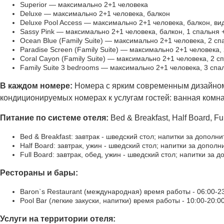
Superior — максимально 2+1 человека
Deluxe — максимально 2+1 человека, балкон
Deluxe Pool Access — максимально 2+1 человека, балкон, ви
Sassy Pink — максимально 2+1 человека, балкон, 1 спальня 
Ocean Blue (Family Suite) — максимально 2+1 человека, 2 с
Paradise Screen (Family Suite) — максимально 2+1 человека,
Coral Cayon (Family Suite) — максимально 2+1 человека, 2 с
Family Suite 3 bedrooms — максимально 2+1 человека, 3 спа
В каждом номере:
Номера с ярким современным дизайном
кондиционируемых номерах к услугам гостей: ванная комнат
Питание по системе отеля:
Bed & Breakfast, Half Board, Fu
Bed & Breakfast: завтрак - шведский стол; напитки за дополн
Half Board: завтрак, ужин - шведский стол; напитки за дополн
Full Board: завтрак, обед, ужин - шведский стол; напитки за 
Рестораны и бары:
Baron`s Restaurant (международная) время работы - 06:00-2
Pool Bar (легкие закуски, напитки) время работы - 10:00-20:0
Услуги на территории отеля: