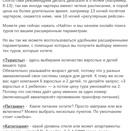
Опять-таки рекомендуем делать диапазон в 5 ночей (например,
8-13), так как иногда чартеры имеют четкое расписание, и порой
цена на более длительное время, например 13 ночей полётом
чартером, окажется ниже, чем 10 ночей «регулярным рейсом».
Можете уже сейчас нажать «Найти» и мы начнем онлайн поиск
туров по вашим расширенным параметрам.
Но вы так же можете воспользоваться удобными расширенными
параметрами, с помощью которых вы получите выборку именно
тех туров, которые хотите.
«Туристы»
- здесь выбираем количество взрослых и детей
вашего тура.
Обязательно указывайте возраст детей, потому что у разных
авиакомпаний свои системы скидок для детей. К тому же если
вас едет компания 6 взрослых и 2 детей, то делайте запрос: «3
взрослых и 1 ребенок» — а потом цену тура умножайте на 2.
Потому что система даёт цену именно за один номер
(включающий авиаперелёт-проживание-трансфер-питание).
«Питание»
- Какое питание хотите? Просто завтраки или все
включено? Можно выбрать несколько пунктов. По умолчанию
стоит «любое».
«Категория»
- какой уровень отеля или может апартаменты