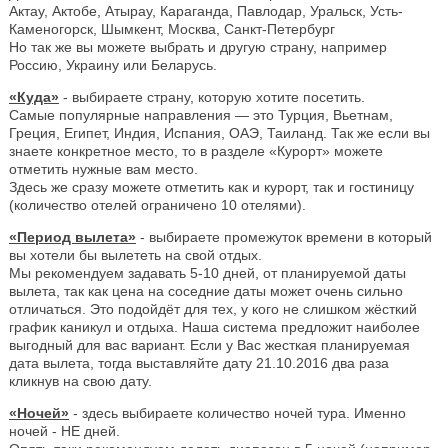
Актау, Актобе, Атырау, Караганда, Павлодар, Уральск, Усть-
Каменогорск, Шымкент, Москва, Санкт-Петербург
Но так же вы можете выбрать и другую страну, например
Россию, Украину или Беларусь.
«Куда»
- выбираете страну, которую хотите посетить.
Самые популярные направления — это Турция, Вьетнам,
Греция, Египет, Индия, Испания, ОАЭ, Таиланд. Так же если вы
знаете конкретное место, то в разделе «Курорт» можете
отметить нужные вам место.
Здесь же сразу можете отметить как и курорт, так и гостиницу
(количество отелей ограничено 10 отелями).
«Период вылета»
- выбираете промежуток времени в который
вы хотели бы вылететь на свой отдых.
Мы рекомендуем задавать 5-10 дней, от планируемой даты
вылета, так как цена на соседние даты может очень сильно
отличаться. Это подойдёт для тех, у кого не слишком жёсткий
график каникул и отдыха. Наша система предложит наиболее
выгодный для вас вариант. Если у Вас жесткая планируемая
дата вылета, тогда выставляйте дату 21.10.2016 два раза
кликнув на свою дату.
«Ночей»
- здесь выбираете количество ночей тура. Именно
ночей - НЕ дней.