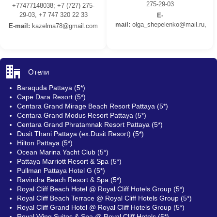
275-29-03
+77477148038; +7 (727) 275-
29-03, +7 747 320 22 33
E-
mail:
olga_shepelenko@mail.ru,
E-mail:
kazelma78@gmail.com
Отели
Baraquda Pattaya (5*)
Cape Dara Resort (5*)
Centara Grand Mirage Beach Resort Pattaya (5*)
Centara Grand Modus Resort Pattaya (5*)
Centara Grand Phratamnak Resort Pattaya (5*)
Dusit Thani Pattaya (ex.Dusit Resort) (5*)
Hilton Pattaya (5*)
Ocean Marina Yacht Club (5*)
Pattaya Marriott Resort & Spa (5*)
Pullman Pattaya Hotel G (5*)
Ravindra Beach Resort & Spa (5*)
Royal Cliff Beach Hotel @ Royal Cliff Hotels Group (5*)
Royal Cliff Beach Terrace @ Royal Cliff Hotels Group (5*)
Royal Cliff Grand Hotel @ Royal Cliff Hotels Group (5*)
Royal Wing Suites & Spa @ Royal Cliff Hotels (5*)