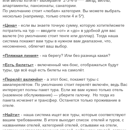
или виллы хотите? Выбирайте 2-3-4-5***** звезд, виллы,
апартаменты, пансионаты, санатории.
По умолчанию стоит «любая» категория. Вы можете выбрать
несколько (например, только отели 4 и 5*).
«Цена»
- если вы знаете точную сумму, которую хотите/можете
потратить на тур — вводите «от» и «до» в удобной для вас
валюте (по умолчанию стоит тенге или доллар). Тогда наша
система покажет вам туры в нужном вам диапазоне, что,
несомненно, облегчит ваш выбор.
«Пляжная линия»
- на берегу? Или без разница какая?
«Есть билеты»
- включенный чек-бокс, отображаться будут
туры, где всё ещё есть билеты на самолёт.
«Перелёт включён»
- а этот бокс, покажет туры с
авиаперелётом. По умолчанию стоит перелёт включён, ведь Вас
интересует полны пакет тура. Если же вам нужно только отель
(наземное обслуживание) — уберите галочку. Но тогда из
пакета исчезнет и трансфер. Останется только проживание в
отеле.
«Найти»
- наша система ищет все туры, которые соответствуют
вашим требованиям. В итоге выходит список отелей и туров, с
названиями отелей, категорией отелей, отзывами на отели,