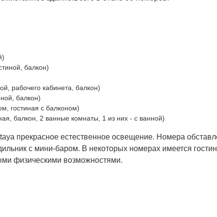
й)
остиной, балкон)
ной, рабочего кабинета, балкон)
иной, балкон)
ном, гостиная с балконом)
иная, балкон, 2 ванные комнаты, 1 из них - с ванной)
ttaya прекрасное естественное освещение. Номера обстав
дильник с мини-баром. В некоторых номерах имеется гости
нными физическими возможностями.