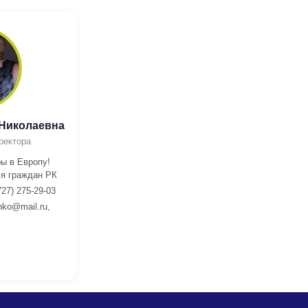
 Николаевна
ректора
ы в Европу!
я граждан РК
727) 275-29-03
nko@mail.ru,