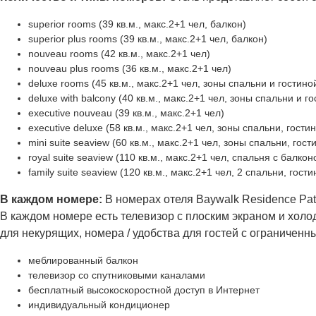
superior rooms (39 кв.м., макс.2+1 чел, балкон)
superior plus rooms (39 кв.м., макс.2+1 чел, балкон)
nouveau rooms (42 кв.м., макс.2+1 чел)
nouveau plus rooms (36 кв.м., макс.2+1 чел)
deluxe rooms (45 кв.м., макс.2+1 чел, зоны спальни и гостино
deluxe with balcony (40 кв.м., макс.2+1 чел, зоны спальни и г
executive nouveau (39 кв.м., макс.2+1 чел)
executive deluxe (58 кв.м., макс.2+1 чел, зоны спальни, гости
mini suite seaview (60 кв.м., макс.2+1 чел, зоны спальни, гост
royal suite seaview (110 кв.м., макс.2+1 чел, спальня с балко
family suite seaview (120 кв.м., макс.2+1 чел, 2 спальни, гост
В каждом номере:
В номерах отеля Baywalk Residence Pa
В каждом номере есть телевизор с плоским экраном и холо
для некурящих, номера / удобства для гостей с ограниче
меблированный балкон
телевизор со спутниковыми каналами
бесплатный высокоскоростной доступ в Интернет
индивидуальный кондиционер