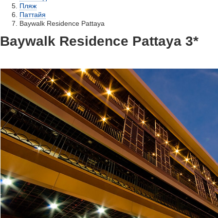
Пляж
Паттайя
Baywalk Residence Pattaya
Baywalk Residence Pattaya 3*