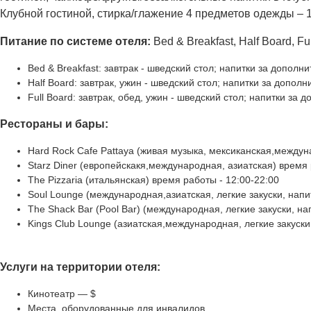
Клубной гостиной, стирка/глажение 4 предметов одежды – 1 
Питание по системе отеля:
Bed & Breakfast, Half Board, Fu
Bed & Breakfast: завтрак - шведский стол; напитки за дополн
Half Board: завтрак, ужин - шведский стол; напитки за дополн
Full Board: завтрак, обед, ужин - шведский стол; напитки за 
Рестораны и бары:
Hard Rock Cafe Pattaya (живая музыка, мексиканская,междун
Starz Diner (европейскакя,международная, азиатская) время 
The Pizzaria (итальянская) время работы - 12:00-22:00
Soul Lounge (международная,азиатская, легкие закуски, напи
The Shack Bar (Pool Bar) (международная, легкие закуски, на
Kings Club Lounge (азиатская,международная, легкие закуски
Услуги на территории отеля:
Кинотеатр — $
Места, оборудованные для инвалидов