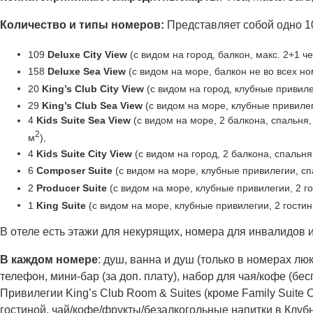
Количество и типы номеров:
Представляет собой одно 1
109
Deluxe City View
(с видом на город, балкон, макс. 2+1 че
158
Deluxe Sea View
(с видом на море, балкон не во всех ном
20
King’s Club City View
(с видом на город, клубные привилег
29
King’s Club Sea View
(с видом на море, клубные привилеги
4
Kids Suite Sea View
(с видом на море, 2 балкона, спальня,
2
м
),
4
Kids Suite City View
(с видом на город, 2 балкона, спальня
6
Composer Suite
(с видом на море, клубные привилегии, спа
2
Producer Suite
(с видом на море, клубные привилегии, 2 го
1
King Suite
(с видом на море, клубные привилегии, 2 гостины
В отеле есть этажи для некурящих, номера для инвалидов
В каждом номере
: душ, ванна и душ (только в номерах лю
телефон, мини-бар (за доп. плату), набор для чая/кофе (бесп
Привилегии King’s Club Room & Suites (кроме Family Suite C
гостиной, чай/кофе/фрукты/безалкогольные напитки в Клубно