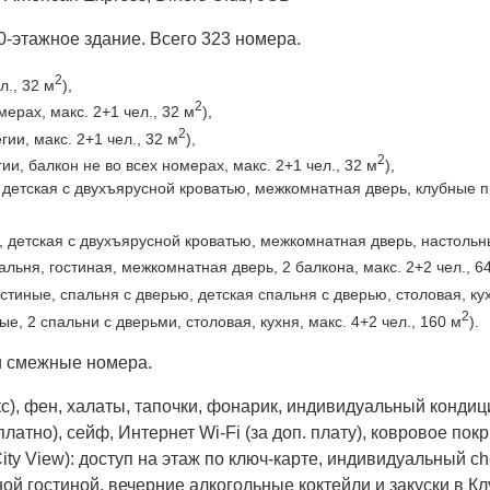
0-этажное здание. Всего 323 номера.
2
л., 32 м
),
2
ерах, макс. 2+1 чел., 32 м
),
2
ии, макс. 2+1 чел., 32 м
),
2
и, балкон не во всех номерах, макс. 2+1 чел., 32 м
),
 детская с двухъярусной кроватью, межкомнатная дверь, клубные пр
, детская с двухъярусной кроватью, межкомнатная дверь, настольны
льня, гостиная, межкомнатная дверь, 2 балкона, макс. 2+2 чел., 6
стиные, спальня с дверью, детская спальня с дверью, столовая, кух
2
е, 2 спальни с дверьми, столовая, кухня, макс. 4+2 чел., 160 м
).
 и смежные номера.
кс), фен, халаты, тапочки, фонарик, индивидуальный кондиц
латно), сейф, Интернет Wi-Fi (за доп. плату), ковровое покр
ity View): доступ на этаж по ключ-карте, индивидуальный ch
й гостиной, вечерние алкогольные коктейли и закуски в Клу