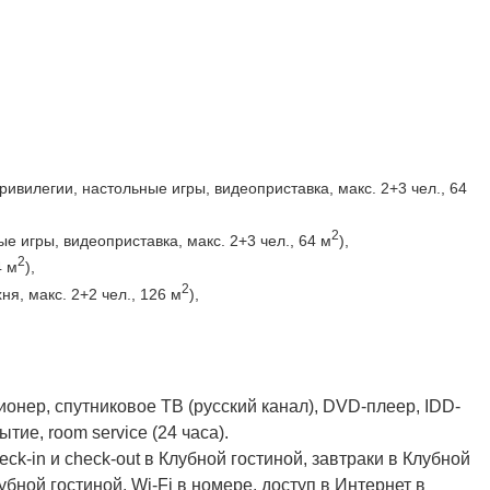
ивилегии, настольные игры, видеоприставка, макс. 2+3 чел., 64
2
е игры, видеоприставка, макс. 2+3 чел., 64 м
),
2
4 м
),
2
ня, макс. 2+2 чел., 126 м
),
ионер, спутниковое TВ (русский канал), DVD-плеер, IDD-
ытие, room service (24 часа).
eck-in и check-out в Клубной гостиной, завтраки в Клубной
бной гостиной, Wi-Fi в номере, доступ в Интернет в