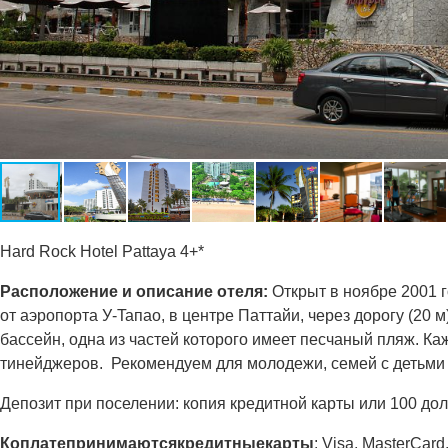
Hard Rock Hotel Pattaya 4+*
Расположение и описание отеля:
Открыт в ноябре 2001 г
от аэропорта У-Taпao, в центре Паттайи, через дорогу (2
бассейн, одна из частей которого имеет песчаный пляж. Ка
тинейджеров. Рекомендуем для молодежи, семей с детьми
Депозит при поселении: копия кредитной карты или 100 до
К
оплате
принимаются
кредитные
карты
: Visa, MasterCard