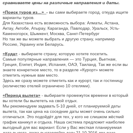
сравниваете цены на различные направления и даты.
«Поиск туров из…»
-
вы сами выбираете город, откуда ищите
варианты туров.
Для Казахстана есть возможность выбора: Алматы, Астана,
Актау, Актобе, Атырау, Караганда, Павлодар, Уральск, Усть-
Каменогорск, Шымкент, Москва, Санкт-Петербург
Но так же вы можете выбрать и другую страну, например
Россию, Украину или Беларусь.
«Куда»
- выбираете страну, которую хотите посетить.
Самые популярные направления — это Турция, Вьетнам,
Греция, Египет, Индия, Испания, ОАЭ, Таиланд. Так же если вы
знаете конкретное место, то в разделе «Курорт» можете
отметить нужные вам место.
Здесь же сразу можете отметить как и курорт, так и гостиницу
(количество отелей ограничено 10 отелями).
«Период вылета»
- выбираете промежуток времени в который
вы хотели бы вылететь на свой отдых.
Мы рекомендуем задавать 5-10 дней, от планируемой даты
вылета, так как цена на соседние даты может очень сильно
отличаться. Это подойдёт для тех, у кого не слишком жёсткий
график каникул и отдыха. Наша система предложит наиболее
выгодный для вас вариант. Если у Вас жесткая планируемая
дата вылета, тогда выставляйте дату 21.10.2016 два раза