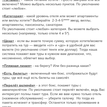
включено? Можно выбрать несколько пунктов. По умолчанию
стоит «любое».
«Категория»
- какой уровень отеля или может апартаменты
или виллы хотите? Выбирайте 2-3-4-5***** звезд, виллы,
апартаменты, пансионаты, санатории.
По умолчанию стоит «любая» категория. Вы можете выбрать
несколько (например, только отели 4 и 5*).
«Цена»
- если вы знаете точную сумму, которую хотите/можете
потратить на тур — вводите «от» и «до» в удобной для вас
валюте (по умолчанию стоит тенге или доллар). Тогда наша
система покажет вам туры в нужном вам диапазоне, что,
несомненно, облегчит ваш выбор.
«Пляжная линия»
- на берегу? Или без разница какая?
«Есть билеты»
- включенный чек-бокс, отображаться будут
туры, где всё ещё есть билеты на самолёт.
«Перелёт включён»
- а этот бокс, покажет туры с
авиаперелётом. По умолчанию стоит перелёт включён, ведь Вас
интересует полны пакет тура. Если же вам нужно только отель
(наземное обслуживание) — уберите галочку. Но тогда из
пакета исчезнет и трансфер. Останется только проживание в
отеле.