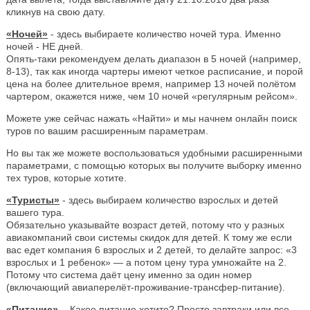
кликнув на свою дату.
«Ночей»
- здесь выбираете количество ночей тура. Именно
ночей - НЕ дней.
Опять-таки рекомендуем делать диапазон в 5 ночей (например,
8-13), так как иногда чартеры имеют четкое расписание, и порой
цена на более длительное время, например 13 ночей полётом
чартером, окажется ниже, чем 10 ночей «регулярным рейсом».
Можете уже сейчас нажать «Найти» и мы начнем онлайн поиск
туров по вашим расширенным параметрам.
Но вы так же можете воспользоваться удобными расширенными
параметрами, с помощью которых вы получите выборку именно
тех туров, которые хотите.
«Туристы»
- здесь выбираем количество взрослых и детей
вашего тура.
Обязательно указывайте возраст детей, потому что у разных
авиакомпаний свои системы скидок для детей. К тому же если
вас едет компания 6 взрослых и 2 детей, то делайте запрос: «3
взрослых и 1 ребенок» — а потом цену тура умножайте на 2.
Потому что система даёт цену именно за один номер
(включающий авиаперелёт-проживание-трансфер-питание).
«Питание»
- Какое питание хотите? Просто завтраки или все