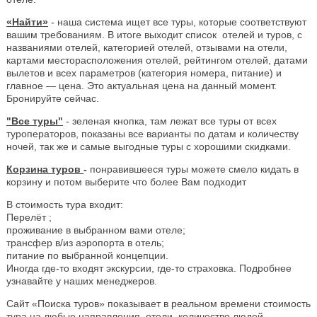
«Найти»
- наша система ищет все туры, которые соответствуют
вашим требованиям. В итоге выходит список отелей и туров, с
названиями отелей, категорией отелей, отзывами на отели,
картами месторасположения отелей, рейтингом отелей, датами
вылетов и всех параметров (категория номера, питание) и
главное — цена. Это актуальная цена на данный момент.
Бронируйте сейчас.
"Все туры"
- зеленая кнопка, там лежат все туры от всех
туроператоров, показаны все варианты по датам и количеству
ночей, так же и самые выгодные туры с хорошими скидками.
Корзина туров
-
понравившееся туры можете смело кидать в
корзину и потом выберите что более Вам подходит
В стоимость тура входит:
Перелёт ;
проживание в выбранном вами отеле;
трансфер в/из аэропорта в отель;
питание по выбранной концепции.
Иногда где-то входят экскурсии, где-то страховка. Подробнее
узнавайте у наших менеджеров.
Сайт «Поиска туров» показывает в реальном времени стоимость
тура на любые направления, отели, количество людей.