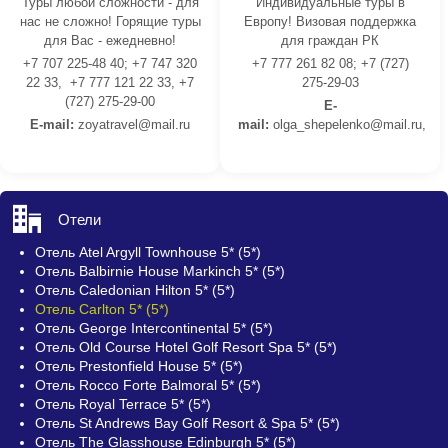
Туры любой сложности - для
Индивидуальные туры в
нас не сложно! Горящие туры
Европу! Визовая поддержка
для Вас - ежедневно!
для граждан РК
+7 707 225-48 40; +7 747 320
+7 777 261 82 08; +7 (727)
22 33, +7 777 121 22 33, +7
275-29-03
(727) 275-29-00
E-
E-mail:
z
oyatravel@mail.ru
mail:
olga_shepelenko@mail.ru,
Отели
Отель Atel Argyll Townhouse 5* (5*)
Отель Balbirnie House Markinch 5* (5*)
Отель Caledonian Hilton 5* (5*)
Отель Carlton 5* (5*)
Отель George Intercontinental 5* (5*)
Отель Old Course Hotel Golf Resort Spa 5* (5*)
Отель Prestonfield House 5* (5*)
Отель Rocco Forte Balmoral 5* (5*)
Отель Royal Terrace 5* (5*)
Отель St Andrews Bay Golf Resort & Spa 5* (5*)
Отель The Glasshouse Edinburgh 5* (5*)