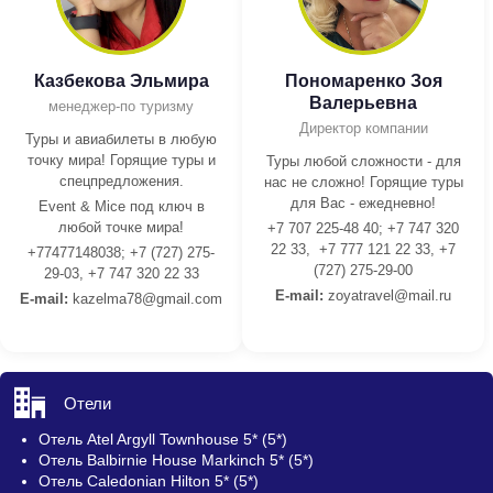
Казбекова Эльмира
Пономаренко Зоя
Валерьевна
менеджер-по туризму
Директор компании
Туры и авиабилеты в любую
точку мира! Горящие туры и
Туры любой сложности - для
спецпредложения.
нас не сложно! Горящие туры
для Вас - ежедневно!
Event & Mice под ключ в
любой точке мира!
+7 707 225-48 40; +7 747 320
22 33, +7 777 121 22 33, +7
+77477148038; +7 (727) 275-
(727) 275-29-00
29-03, +7 747 320 22 33
E-mail:
z
oyatravel@mail.ru
E-mail:
kazelma78@gmail.com
Отели
Отель Atel Argyll Townhouse 5* (5*)
Отель Balbirnie House Markinch 5* (5*)
Отель Caledonian Hilton 5* (5*)