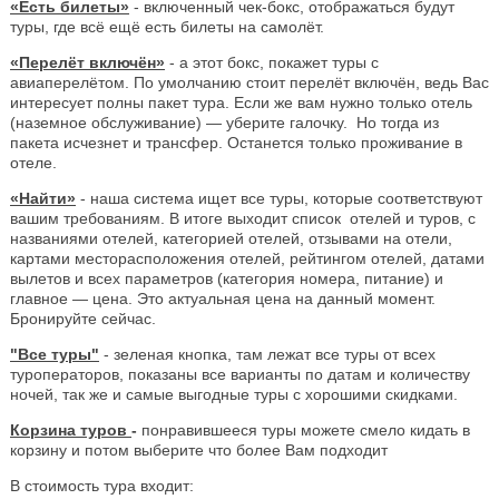
«Есть билеты»
- включенный чек-бокс, отображаться будут
туры, где всё ещё есть билеты на самолёт.
«Перелёт включён»
- а этот бокс, покажет туры с
авиаперелётом. По умолчанию стоит перелёт включён, ведь Вас
интересует полны пакет тура. Если же вам нужно только отель
(наземное обслуживание) — уберите галочку. Но тогда из
пакета исчезнет и трансфер. Останется только проживание в
отеле.
«Найти»
- наша система ищет все туры, которые соответствуют
вашим требованиям. В итоге выходит список отелей и туров, с
названиями отелей, категорией отелей, отзывами на отели,
картами месторасположения отелей, рейтингом отелей, датами
вылетов и всех параметров (категория номера, питание) и
главное — цена. Это актуальная цена на данный момент.
Бронируйте сейчас.
"Все туры"
- зеленая кнопка, там лежат все туры от всех
туроператоров, показаны все варианты по датам и количеству
ночей, так же и самые выгодные туры с хорошими скидками.
Корзина туров
-
понравившееся туры можете смело кидать в
корзину и потом выберите что более Вам подходит
В стоимость тура входит: