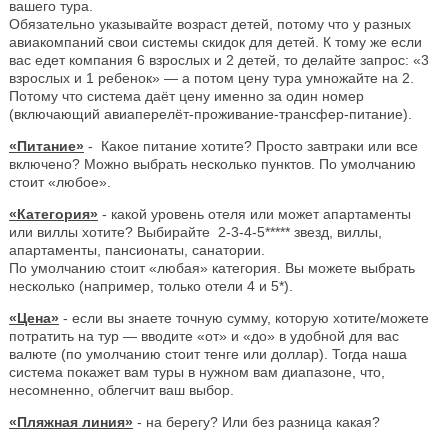
вашего тура.
Обязательно указывайте возраст детей, потому что у разных
авиакомпаний свои системы скидок для детей. К тому же если
вас едет компания 6 взрослых и 2 детей, то делайте запрос: «3
взрослых и 1 ребенок» — а потом цену тура умножайте на 2.
Потому что система даёт цену именно за один номер
(включающий авиаперелёт-проживание-трансфер-питание).
«Питание»
- Какое питание хотите? Просто завтраки или все
включено? Можно выбрать несколько пунктов. По умолчанию
стоит «любое».
«Категория»
- какой уровень отеля или может апартаменты
или виллы хотите? Выбирайте 2-3-4-5***** звезд, виллы,
апартаменты, пансионаты, санатории.
По умолчанию стоит «любая» категория. Вы можете выбрать
несколько (например, только отели 4 и 5*).
«Цена»
- если вы знаете точную сумму, которую хотите/можете
потратить на тур — вводите «от» и «до» в удобной для вас
валюте (по умолчанию стоит тенге или доллар). Тогда наша
система покажет вам туры в нужном вам диапазоне, что,
несомненно, облегчит ваш выбор.
«Пляжная линия»
- на берегу? Или без разница какая?