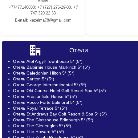
мира!
+77477148038; +7 (727) 275-29-03, +7
747 320 22 33
E-mail:
kazelma78@gmail.com
Отели
Отель Atel Argyll Townhouse 5* (5*)
Отель Balbirnie House Markinch 5* (5*)
Отель Caledonian Hilton 5* (5*)
Отель Carlton 5* (5*)
Отель George Intercontinental 5* (5*)
Отель Old Course Hotel Golf Resort Spa 5* (5*)
Отель Prestonfield House 5* (5*)
Отель Rocco Forte Balmoral 5* (5*)
Отель Royal Terrace 5* (5*)
Отель St Andrews Bay Golf Resort & Spa 5* (5*)
Отель The Glasshouse Edinburgh 5* (5*)
Отель The Gleneagles 5* (5*)
Отель The Howard 5* (5*)
Отель The Knight Residence 5* (5*)