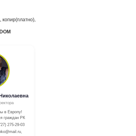
, копир(платно),
GDOM
 Николаевна
ректора
ы в Европу!
я граждан РК
727) 275-29-03
nko@mail.ru,