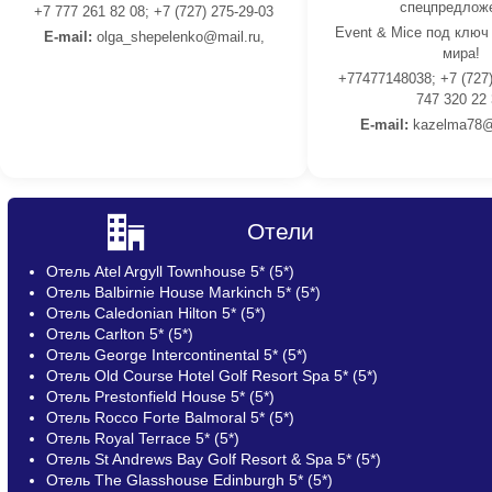
спецпредлож
+7 777 261 82 08; +7 (727) 275-29-03
Event & Mice под ключ
E-mail:
olga_shepelenko@mail.ru,
мира!
+77477148038; +7 (727)
747 320 22
E-mail:
kazelma78@
Отели
Отель Atel Argyll Townhouse 5* (5*)
Отель Balbirnie House Markinch 5* (5*)
Отель Caledonian Hilton 5* (5*)
Отель Carlton 5* (5*)
Отель George Intercontinental 5* (5*)
Отель Old Course Hotel Golf Resort Spa 5* (5*)
Отель Prestonfield House 5* (5*)
Отель Rocco Forte Balmoral 5* (5*)
Отель Royal Terrace 5* (5*)
Отель St Andrews Bay Golf Resort & Spa 5* (5*)
Отель The Glasshouse Edinburgh 5* (5*)