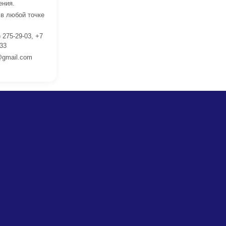
ения.
 в любой точке
 275-29-03, +7
 33
gmail.com