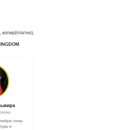
, копир(платно),
KINGDOM
льмира
уризму
 любую точку
туры и