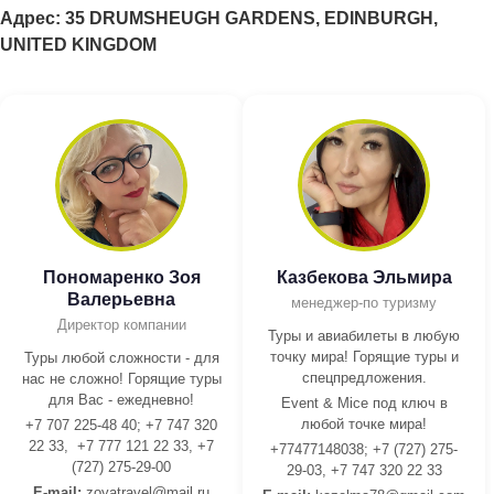
Адрес: 35 DRUMSHEUGH GARDENS, EDINBURGH,
UNITED KINGDOM
Пономаренко Зоя
Казбекова Эльмира
Валерьевна
менеджер-по туризму
Директор компании
Туры и авиабилеты в любую
точку мира! Горящие туры и
Туры любой сложности - для
спецпредложения.
нас не сложно! Горящие туры
для Вас - ежедневно!
Event & Mice под ключ в
любой точке мира!
+7 707 225-48 40; +7 747 320
22 33, +7 777 121 22 33, +7
+77477148038; +7 (727) 275-
(727) 275-29-00
29-03, +7 747 320 22 33
E-mail:
z
oyatravel@mail.ru