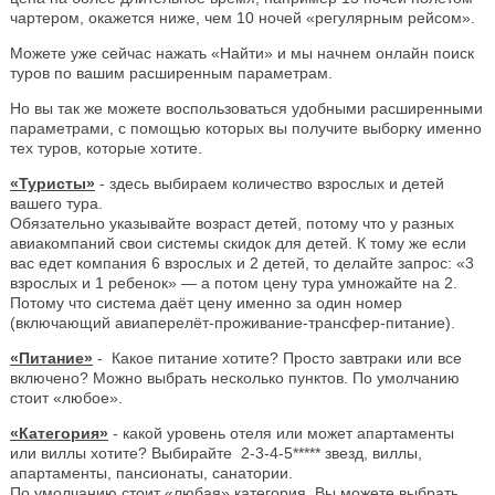
чартером, окажется ниже, чем 10 ночей «регулярным рейсом».
Можете уже сейчас нажать «Найти» и мы начнем онлайн поиск
туров по вашим расширенным параметрам.
Но вы так же можете воспользоваться удобными расширенными
параметрами, с помощью которых вы получите выборку именно
тех туров, которые хотите.
«Туристы»
- здесь выбираем количество взрослых и детей
вашего тура.
Обязательно указывайте возраст детей, потому что у разных
авиакомпаний свои системы скидок для детей. К тому же если
вас едет компания 6 взрослых и 2 детей, то делайте запрос: «3
взрослых и 1 ребенок» — а потом цену тура умножайте на 2.
Потому что система даёт цену именно за один номер
(включающий авиаперелёт-проживание-трансфер-питание).
«Питание»
- Какое питание хотите? Просто завтраки или все
включено? Можно выбрать несколько пунктов. По умолчанию
стоит «любое».
«Категория»
- какой уровень отеля или может апартаменты
или виллы хотите? Выбирайте 2-3-4-5***** звезд, виллы,
апартаменты, пансионаты, санатории.
По умолчанию стоит «любая» категория. Вы можете выбрать