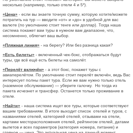
несколько (например, только отели 4 и 5*).
«Цена»
- если вы знаете точную сумму, которую хотите/можете
потратить на тур — вводите «от» и «до» в удобной для вас
валюте (по умолчанию стоит тенге или доллар). Тогда наша
система покажет вам туры в нужном вам диапазоне, что,
несомненно, облегчит ваш выбор.
«Пляжная линия»
- на берегу? Или без разница какая?
«Есть билеты»
- включенный чек-бокс, отображаться будут
туры, где всё ещё есть билеты на самолёт.
«Перелёт включён»
- а этот бокс, покажет туры с
авиаперелётом. По умолчанию стоит перелёт включён, ведь Вас
интересует полны пакет тура. Если же вам нужно только отель
(наземное обслуживание) — уберите галочку. Но тогда из
пакета исчезнет и трансфер. Останется только проживание в
отеле.
«Найти»
- наша система ищет все туры, которые соответствуют
вашим требованиям. В итоге выходит список отелей и туров, с
названиями отелей, категорией отелей, отзывами на отели,
картами месторасположения отелей, рейтингом отелей, датами
вылетов и всех параметров (категория номера, питание) и
главное — цена. Это актуальная цена на данный момент.