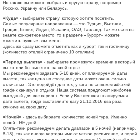
Но так же вы можете выбрать и другую страну, например
Россию, Украину или Беларусь.
«Куда»
- выбираете страну, которую хотите посетить.
Самые популярные направления — это Турция, Вьетнам,
Греция, Египет, Индия, Испания, ОАЭ, Таиланд. Так же если вы
знаете конкретное место, то в разделе «Курорт» можете
отметить нужные вам место.
Здесь же сразу можете отметить как и курорт, так и гостиницу
(количество отелей ограничено 10 отелями).
«Период вылета»
- выбираете промежуток времени в который
вы хотели бы вылететь на свой отдых.
Мы рекомендуем задавать 5-10 дней, от планируемой даты
вылета, так как цена на соседние даты может очень сильно
отличаться. Это подойдёт для тех, у кого не слишком жёсткий
график каникул и отдыха. Наша система предложит наиболее
выгодный для вас вариант. Если у Вас жесткая планируемая
дата вылета, тогда выставляйте дату 21.10.2016 два раза
кликнув на свою дату.
«Ночей»
- здесь выбираете количество ночей тура. Именно
ночей - НЕ дней.
Опять-таки рекомендуем делать диапазон в 5 ночей (например,
8-13), так как иногда чартеры имеют четкое расписание, и порой
цена на более длительное время, например 13 ночей полётом