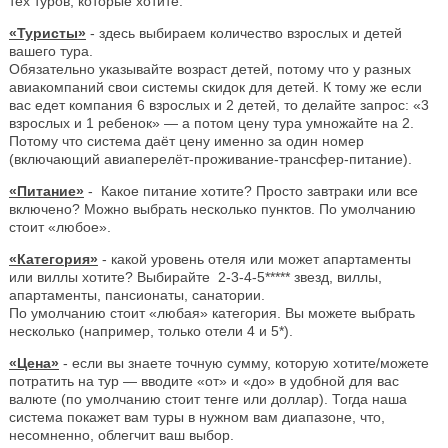
тех туров, которые хотите.
«Туристы»
- здесь выбираем количество взрослых и детей
вашего тура.
Обязательно указывайте возраст детей, потому что у разных
авиакомпаний свои системы скидок для детей. К тому же если
вас едет компания 6 взрослых и 2 детей, то делайте запрос: «3
взрослых и 1 ребенок» — а потом цену тура умножайте на 2.
Потому что система даёт цену именно за один номер
(включающий авиаперелёт-проживание-трансфер-питание).
«Питание»
- Какое питание хотите? Просто завтраки или все
включено? Можно выбрать несколько пунктов. По умолчанию
стоит «любое».
«Категория»
- какой уровень отеля или может апартаменты
или виллы хотите? Выбирайте 2-3-4-5***** звезд, виллы,
апартаменты, пансионаты, санатории.
По умолчанию стоит «любая» категория. Вы можете выбрать
несколько (например, только отели 4 и 5*).
«Цена»
- если вы знаете точную сумму, которую хотите/можете
потратить на тур — вводите «от» и «до» в удобной для вас
валюте (по умолчанию стоит тенге или доллар). Тогда наша
система покажет вам туры в нужном вам диапазоне, что,
несомненно, облегчит ваш выбор.