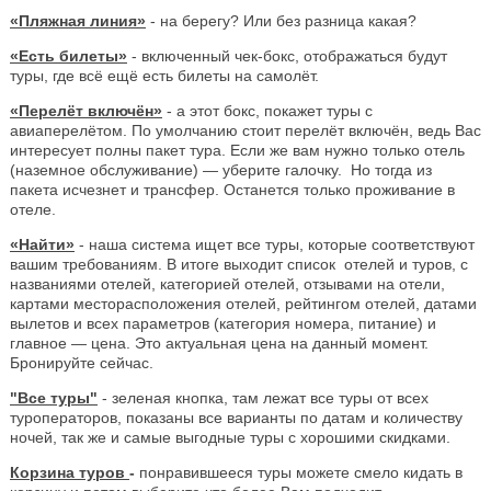
«Пляжная линия»
- на берегу? Или без разница какая?
«Есть билеты»
- включенный чек-бокс, отображаться будут
туры, где всё ещё есть билеты на самолёт.
«Перелёт включён»
- а этот бокс, покажет туры с
авиаперелётом. По умолчанию стоит перелёт включён, ведь Вас
интересует полны пакет тура. Если же вам нужно только отель
(наземное обслуживание) — уберите галочку. Но тогда из
пакета исчезнет и трансфер. Останется только проживание в
отеле.
«Найти»
- наша система ищет все туры, которые соответствуют
вашим требованиям. В итоге выходит список отелей и туров, с
названиями отелей, категорией отелей, отзывами на отели,
картами месторасположения отелей, рейтингом отелей, датами
вылетов и всех параметров (категория номера, питание) и
главное — цена. Это актуальная цена на данный момент.
Бронируйте сейчас.
"Все туры"
- зеленая кнопка, там лежат все туры от всех
туроператоров, показаны все варианты по датам и количеству
ночей, так же и самые выгодные туры с хорошими скидками.
Корзина туров
-
понравившееся туры можете смело кидать в