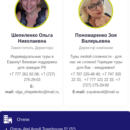
Шепеленко Ольга
Пономаренко Зоя
Николаевна
Валерьевна
Заместитель Директора
Директор компании
Индивидуальные туры в
Туры любой сложности - для
Европу! Визовая поддержка
нас не сложно! Горящие туры
для граждан РК
для Вас - ежедневно!
+7 777 261 82 08; +7 (727)
+7 707 225-48 40; +7 747 320
275-29-03
22 33, +7 777 121 22 33, +7
(727) 275-29-00
E-
mail:
olga_shepelenko@mail.ru,
E-mail:
z
oyatravel@mail.ru
Отели
Отель Atel Argyll Townhouse 5* (5*)