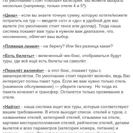
По умолчанию стоит «любая» категория. Вы можете выбрать
несколько (например, только отели 4 и 5*).
«Цена»
- если вы знаете точную сумму, которую хотите/можете
потратить на тур — вводите «от» и «до» в удобной для вас
валюте (по умолчанию стоит тенге или доллар). Тогда наша
система покажет вам туры в нужном вам диапазоне, что,
несомненно, облегчит ваш выбор.
«Пляжная линия»
- на берегу? Или без разница какая?
«Есть билеты»
- включенный чек-бокс, отображаться будут
туры, где всё ещё есть билеты на самолёт.
«Перелёт включён»
- а этот бокс, покажет туры с
авиаперелётом. По умолчанию стоит перелёт включён, ведь Вас
интересует полны пакет тура. Если же вам нужно только отель
(наземное обслуживание) — уберите галочку. Но тогда из
пакета исчезнет и трансфер. Останется только проживание в
отеле.
«Найти»
- наша система ищет все туры, которые соответствуют
вашим требованиям. В итоге выходит список отелей и туров, с
названиями отелей, категорией отелей, отзывами на отели,
картами месторасположения отелей, рейтингом отелей, датами
вылетов и всех параметров (категория номера, питание) и