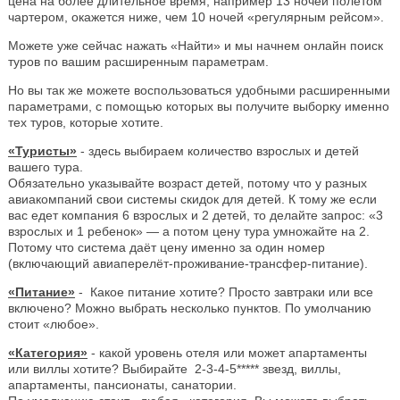
цена на более длительное время, например 13 ночей полётом
чартером, окажется ниже, чем 10 ночей «регулярным рейсом».
Можете уже сейчас нажать «Найти» и мы начнем онлайн поиск
туров по вашим расширенным параметрам.
Но вы так же можете воспользоваться удобными расширенными
параметрами, с помощью которых вы получите выборку именно
тех туров, которые хотите.
«Туристы»
- здесь выбираем количество взрослых и детей
вашего тура.
Обязательно указывайте возраст детей, потому что у разных
авиакомпаний свои системы скидок для детей. К тому же если
вас едет компания 6 взрослых и 2 детей, то делайте запрос: «3
взрослых и 1 ребенок» — а потом цену тура умножайте на 2.
Потому что система даёт цену именно за один номер
(включающий авиаперелёт-проживание-трансфер-питание).
«Питание»
- Какое питание хотите? Просто завтраки или все
включено? Можно выбрать несколько пунктов. По умолчанию
стоит «любое».
«Категория»
- какой уровень отеля или может апартаменты
или виллы хотите? Выбирайте 2-3-4-5***** звезд, виллы,
апартаменты, пансионаты, санатории.