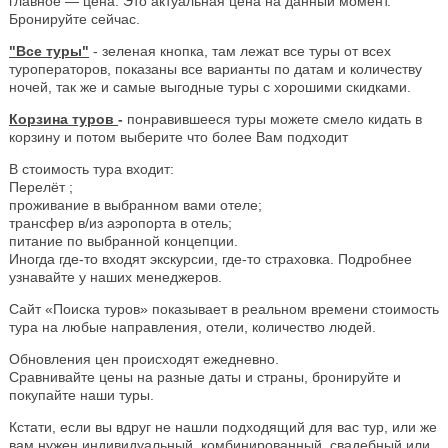
главное — цена. Это актуальная цена на данный момент.
Бронируйте сейчас.
"Все туры"
- зеленая кнопка, там лежат все туры от всех
туроператоров, показаны все варианты по датам и количеству
ночей, так же и самые выгодные туры с хорошими скидками.
Корзина туров
-
понравившееся туры можете смело кидать в
корзину и потом выберите что более Вам подходит
В стоимость тура входит:
Перелёт ;
проживание в выбранном вами отеле;
трансфер в/из аэропорта в отель;
питание по выбранной концепции.
Иногда где-то входят экскурсии, где-то страховка. Подробнее
узнавайте у наших менеджеров.
Сайт «Поиска туров» показывает в реальном времени стоимость
тура на любые направления, отели, количество людей.
Обновления цен происходят ежедневно.
Сравнивайте цены на разные даты и страны, бронируйте и
покупайте наши туры.
Кстати, если вы вдруг не нашли подходящий для вас тур, или же
вам нужен индивидуальный, комбинированный, свадебный или