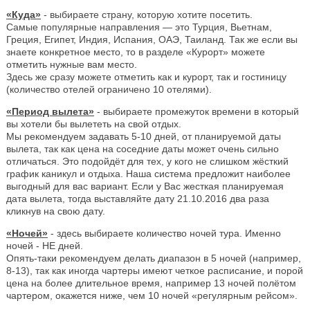
«Куда»
- выбираете страну, которую хотите посетить.
Самые популярные направления — это Турция, Вьетнам,
Греция, Египет, Индия, Испания, ОАЭ, Таиланд. Так же если вы
знаете конкретное место, то в разделе «Курорт» можете
отметить нужные вам место.
Здесь же сразу можете отметить как и курорт, так и гостиницу
(количество отелей ограничено 10 отелями).
«Период вылета»
- выбираете промежуток времени в который
вы хотели бы вылететь на свой отдых.
Мы рекомендуем задавать 5-10 дней, от планируемой даты
вылета, так как цена на соседние даты может очень сильно
отличаться. Это подойдёт для тех, у кого не слишком жёсткий
график каникул и отдыха. Наша система предложит наиболее
выгодный для вас вариант. Если у Вас жесткая планируемая
дата вылета, тогда выставляйте дату 21.10.2016 два раза
кликнув на свою дату.
«Ночей»
- здесь выбираете количество ночей тура. Именно
ночей - НЕ дней.
Опять-таки рекомендуем делать диапазон в 5 ночей (например,
8-13), так как иногда чартеры имеют четкое расписание, и порой
цена на более длительное время, например 13 ночей полётом
чартером, окажется ниже, чем 10 ночей «регулярным рейсом».