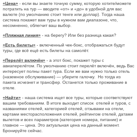
«Цена»
- если вы знаете точную сумму, которую хотите/можете
потратить на тур — вводите «от» и «до» в удобной для вас
валюте (по умолчанию стоит тенге или доллар). Тогда наша
система покажет вам туры в нужном вам диапазоне, что,
несомненно, облегчит ваш выбор.
«Пляжная линия»
- на берегу? Или без разница какая?
«Есть билеты»
- включенный чек-бокс, отображаться будут
туры, где всё ещё есть билеты на самолёт.
«Перелёт включён»
- а этот бокс, покажет туры с
авиаперелётом. По умолчанию стоит перелёт включён, ведь Вас
интересует полны пакет тура. Если же вам нужно только отель
(наземное обслуживание) — уберите галочку. Но тогда из
пакета исчезнет и трансфер. Останется только проживание в
отеле.
«Найти»
- наша система ищет все туры, которые соответствуют
вашим требованиям. В итоге выходит список отелей и туров, с
названиями отелей, категорией отелей, отзывами на отели,
картами месторасположения отелей, рейтингом отелей, датами
вылетов и всех параметров (категория номера, питание) и
главное — цена. Это актуальная цена на данный момент.
Бронируйте сейчас.