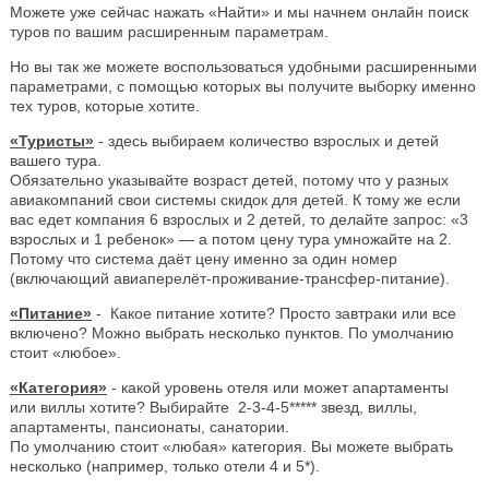
Можете уже сейчас нажать «Найти» и мы начнем онлайн поиск
туров по вашим расширенным параметрам.
Но вы так же можете воспользоваться удобными расширенными
параметрами, с помощью которых вы получите выборку именно
тех туров, которые хотите.
«Туристы»
- здесь выбираем количество взрослых и детей
вашего тура.
Обязательно указывайте возраст детей, потому что у разных
авиакомпаний свои системы скидок для детей. К тому же если
вас едет компания 6 взрослых и 2 детей, то делайте запрос: «3
взрослых и 1 ребенок» — а потом цену тура умножайте на 2.
Потому что система даёт цену именно за один номер
(включающий авиаперелёт-проживание-трансфер-питание).
«Питание»
- Какое питание хотите? Просто завтраки или все
включено? Можно выбрать несколько пунктов. По умолчанию
стоит «любое».
«Категория»
- какой уровень отеля или может апартаменты
или виллы хотите? Выбирайте 2-3-4-5***** звезд, виллы,
апартаменты, пансионаты, санатории.
По умолчанию стоит «любая» категория. Вы можете выбрать
несколько (например, только отели 4 и 5*).