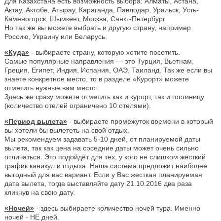
Для Казахстана есть возможность выбора: Алматы, Астана,
Актау, Актобе, Атырау, Караганда, Павлодар, Уральск, Усть-
Каменогорск, Шымкент, Москва, Санкт-Петербург
Но так же вы можете выбрать и другую страну, например
Россию, Украину или Беларусь.
«Куда»
- выбираете страну, которую хотите посетить.
Самые популярные направления — это Турция, Вьетнам,
Греция, Египет, Индия, Испания, ОАЭ, Таиланд. Так же если вы
знаете конкретное место, то в разделе «Курорт» можете
отметить нужные вам место.
Здесь же сразу можете отметить как и курорт, так и гостиницу
(количество отелей ограничено 10 отелями).
«Период вылета»
- выбираете промежуток времени в который
вы хотели бы вылететь на свой отдых.
Мы рекомендуем задавать 5-10 дней, от планируемой даты
вылета, так как цена на соседние даты может очень сильно
отличаться. Это подойдёт для тех, у кого не слишком жёсткий
график каникул и отдыха. Наша система предложит наиболее
выгодный для вас вариант. Если у Вас жесткая планируемая
дата вылета, тогда выставляйте дату 21.10.2016 два раза
кликнув на свою дату.
«Ночей»
- здесь выбираете количество ночей тура. Именно
ночей - НЕ дней.