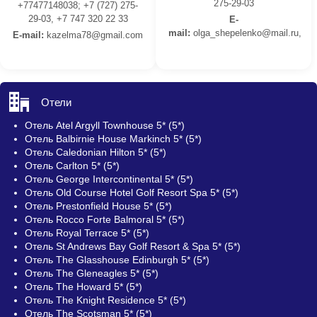
275-29-03
+77477148038; +7 (727) 275-
29-03, +7 747 320 22 33
E-
mail:
olga_shepelenko@mail.ru,
E-mail:
kazelma78@gmail.com
Отели
Отель Atel Argyll Townhouse 5* (5*)
Отель Balbirnie House Markinch 5* (5*)
Отель Caledonian Hilton 5* (5*)
Отель Carlton 5* (5*)
Отель George Intercontinental 5* (5*)
Отель Old Course Hotel Golf Resort Spa 5* (5*)
Отель Prestonfield House 5* (5*)
Отель Rocco Forte Balmoral 5* (5*)
Отель Royal Terrace 5* (5*)
Отель St Andrews Bay Golf Resort & Spa 5* (5*)
Отель The Glasshouse Edinburgh 5* (5*)
Отель The Gleneagles 5* (5*)
Отель The Howard 5* (5*)
Отель The Knight Residence 5* (5*)
Отель The Scotsman 5* (5*)