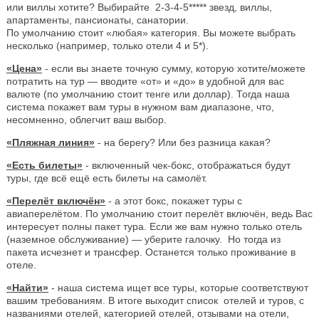
или виллы хотите? Выбирайте 2-3-4-5***** звезд, виллы,
апартаменты, пансионаты, санатории.
По умолчанию стоит «любая» категория. Вы можете выбрать
несколько (например, только отели 4 и 5*).
«Цена»
- если вы знаете точную сумму, которую хотите/можете
потратить на тур — вводите «от» и «до» в удобной для вас
валюте (по умолчанию стоит тенге или доллар). Тогда наша
система покажет вам туры в нужном вам диапазоне, что,
несомненно, облегчит ваш выбор.
«Пляжная линия»
- на берегу? Или без разница какая?
«Есть билеты»
- включенный чек-бокс, отображаться будут
туры, где всё ещё есть билеты на самолёт.
«Перелёт включён»
- а этот бокс, покажет туры с
авиаперелётом. По умолчанию стоит перелёт включён, ведь Вас
интересует полны пакет тура. Если же вам нужно только отель
(наземное обслуживание) — уберите галочку. Но тогда из
пакета исчезнет и трансфер. Останется только проживание в
отеле.
«Найти»
- наша система ищет все туры, которые соответствуют
вашим требованиям. В итоге выходит список отелей и туров, с
названиями отелей, категорией отелей, отзывами на отели,