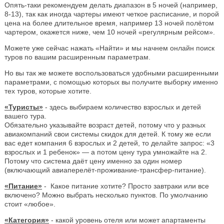
Опять-таки рекомендуем делать диапазон в 5 ночей (например,
8-13), так как иногда чартеры имеют четкое расписание, и порой
цена на более длительное время, например 13 ночей полётом
чартером, окажется ниже, чем 10 ночей «регулярным рейсом».
Можете уже сейчас нажать «Найти» и мы начнем онлайн поиск
туров по вашим расширенным параметрам.
Но вы так же можете воспользоваться удобными расширенными
параметрами, с помощью которых вы получите выборку именно
тех туров, которые хотите.
«Туристы»
- здесь выбираем количество взрослых и детей
вашего тура.
Обязательно указывайте возраст детей, потому что у разных
авиакомпаний свои системы скидок для детей. К тому же если
вас едет компания 6 взрослых и 2 детей, то делайте запрос: «3
взрослых и 1 ребенок» — а потом цену тура умножайте на 2.
Потому что система даёт цену именно за один номер
(включающий авиаперелёт-проживание-трансфер-питание).
«Питание»
- Какое питание хотите? Просто завтраки или все
включено? Можно выбрать несколько пунктов. По умолчанию
стоит «любое».
«Категория»
- какой уровень отеля или может апартаменты