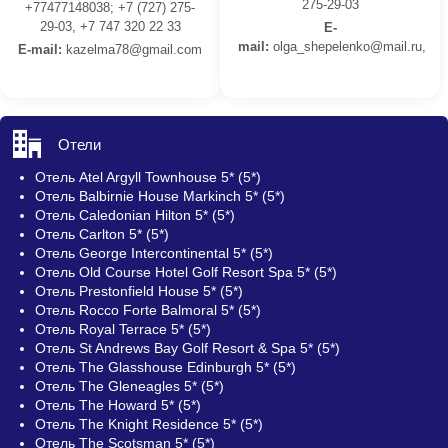
275-29-03
+77477148038; +7 (727) 275-
29-03, +7 747 320 22 33
E-
mail:
olga_shepelenko@mail.ru,
E-mail:
kazelma78@gmail.com
Отели
Отель Atel Argyll Townhouse 5* (5*)
Отель Balbirnie House Markinch 5* (5*)
Отель Caledonian Hilton 5* (5*)
Отель Carlton 5* (5*)
Отель George Intercontinental 5* (5*)
Отель Old Course Hotel Golf Resort Spa 5* (5*)
Отель Prestonfield House 5* (5*)
Отель Rocco Forte Balmoral 5* (5*)
Отель Royal Terrace 5* (5*)
Отель St Andrews Bay Golf Resort & Spa 5* (5*)
Отель The Glasshouse Edinburgh 5* (5*)
Отель The Gleneagles 5* (5*)
Отель The Howard 5* (5*)
Отель The Knight Residence 5* (5*)
Отель The Scotsman 5* (5*)