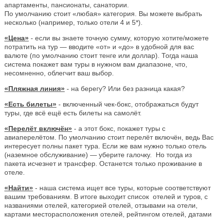
апартаменты, пансионаты, санатории.
По умолчанию стоит «любая» категория. Вы можете выбрать
несколько (например, только отели 4 и 5*).
«Цена»
- если вы знаете точную сумму, которую хотите/можете
потратить на тур — вводите «от» и «до» в удобной для вас
валюте (по умолчанию стоит тенге или доллар). Тогда наша
система покажет вам туры в нужном вам диапазоне, что,
несомненно, облегчит ваш выбор.
«Пляжная линия»
- на берегу? Или без разница какая?
«Есть билеты»
- включенный чек-бокс, отображаться будут
туры, где всё ещё есть билеты на самолёт.
«Перелёт включён»
- а этот бокс, покажет туры с
авиаперелётом. По умолчанию стоит перелёт включён, ведь Вас
интересует полны пакет тура. Если же вам нужно только отель
(наземное обслуживание) — уберите галочку. Но тогда из
пакета исчезнет и трансфер. Останется только проживание в
отеле.
«Найти»
- наша система ищет все туры, которые соответствуют
вашим требованиям. В итоге выходит список отелей и туров, с
названиями отелей, категорией отелей, отзывами на отели,
картами месторасположения отелей, рейтингом отелей, датами