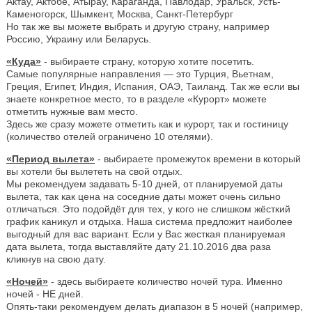
Актау, Актобе, Атырау, Караганда, Павлодар, Уральск, Усть-
Каменогорск, Шымкент, Москва, Санкт-Петербург
Но так же вы можете выбрать и другую страну, например
Россию, Украину или Беларусь.
«Куда»
- выбираете страну, которую хотите посетить.
Самые популярные направления — это Турция, Вьетнам,
Греция, Египет, Индия, Испания, ОАЭ, Таиланд. Так же если вы
знаете конкретное место, то в разделе «Курорт» можете
отметить нужные вам место.
Здесь же сразу можете отметить как и курорт, так и гостиницу
(количество отелей ограничено 10 отелями).
«Период вылета»
- выбираете промежуток времени в который
вы хотели бы вылететь на свой отдых.
Мы рекомендуем задавать 5-10 дней, от планируемой даты
вылета, так как цена на соседние даты может очень сильно
отличаться. Это подойдёт для тех, у кого не слишком жёсткий
график каникул и отдыха. Наша система предложит наиболее
выгодный для вас вариант. Если у Вас жесткая планируемая
дата вылета, тогда выставляйте дату 21.10.2016 два раза
кликнув на свою дату.
«Ночей»
- здесь выбираете количество ночей тура. Именно
ночей - НЕ дней.
Опять-таки рекомендуем делать диапазон в 5 ночей (например,