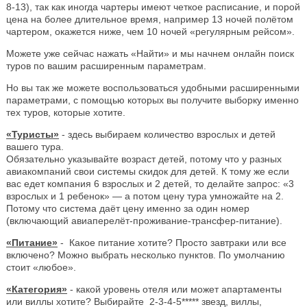
8-13), так как иногда чартеры имеют четкое расписание, и порой
цена на более длительное время, например 13 ночей полётом
чартером, окажется ниже, чем 10 ночей «регулярным рейсом».
Можете уже сейчас нажать «Найти» и мы начнем онлайн поиск
туров по вашим расширенным параметрам.
Но вы так же можете воспользоваться удобными расширенными
параметрами, с помощью которых вы получите выборку именно
тех туров, которые хотите.
«Туристы»
- здесь выбираем количество взрослых и детей
вашего тура.
Обязательно указывайте возраст детей, потому что у разных
авиакомпаний свои системы скидок для детей. К тому же если
вас едет компания 6 взрослых и 2 детей, то делайте запрос: «3
взрослых и 1 ребенок» — а потом цену тура умножайте на 2.
Потому что система даёт цену именно за один номер
(включающий авиаперелёт-проживание-трансфер-питание).
«Питание»
- Какое питание хотите? Просто завтраки или все
включено? Можно выбрать несколько пунктов. По умолчанию
стоит «любое».
«Категория»
- какой уровень отеля или может апартаменты
или виллы хотите? Выбирайте 2-3-4-5***** звезд, виллы,