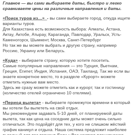
Главное — вы сами выбираете даты, быстро и легко
сравниваете цены на различные направления и даты.
«Поиск туров из…»
-
вы сами выбираете город, откуда ищите
варианты туров.
Для Казахстана есть возможность выбора: Алматы, Астана,
Актау, Актобе, Атырау, Караганда, Павлодар, Уральск, Усть-
Каменогорск, Шымкент, Москва, Санкт-Петербург
Но так же вы можете выбрать и другую страну, например
Россию, Украину или Беларусь.
«Куда»
- выбираете страну, которую хотите посетить.
Самые популярные направления — это Турция, Вьетнам,
Греция, Египет, Индия, Испания, ОАЭ, Таиланд. Так же если вы
знаете конкретное место, то в разделе «Курорт» можете
отметить нужные вам место.
Здесь же сразу можете отметить как и курорт, так и гостиницу
(количество отелей ограничено 10 отелями).
«Период вылета»
- выбираете промежуток времени в который
вы хотели бы вылететь на свой отдых.
Мы рекомендуем задавать 5-10 дней, от планируемой даты
вылета, так как цена на соседние даты может очень сильно
отличаться. Это подойдёт для тех, у кого не слишком жёсткий
график каникул и отдыха. Наша система предложит наиболее
выгодный для вас вариант. Если у Вас жесткая планируемая