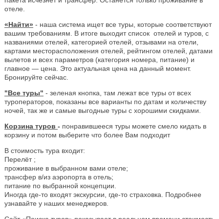
отеле.
«Найти»
- наша система ищет все туры, которые соответствуют
вашим требованиям. В итоге выходит список отелей и туров, с
названиями отелей, категорией отелей, отзывами на отели,
картами месторасположения отелей, рейтингом отелей, датами
вылетов и всех параметров (категория номера, питание) и
главное — цена. Это актуальная цена на данный момент.
Бронируйте сейчас.
"Все туры"
- зеленая кнопка, там лежат все туры от всех
туроператоров, показаны все варианты по датам и количеству
ночей, так же и самые выгодные туры с хорошими скидками.
Корзина туров
-
понравившееся туры можете смело кидать в
корзину и потом выберите что более Вам подходит
В стоимость тура входит:
Перелёт ;
проживание в выбранном вами отеле;
трансфер в/из аэропорта в отель;
питание по выбранной концепции.
Иногда где-то входят экскурсии, где-то страховка. Подробнее
узнавайте у наших менеджеров.
Сайт «Поиска туров» показывает в реальном времени стоимость