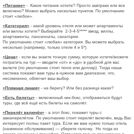
«Питание»
- Какое питание хотите? Просто завтраки или все
включено? Можно выбрать несколько пунктов. По умолчанию
стоит «любое».
«Категория»
- какой уровень отеля или может апартаменты
или виллы хотите? Выбирайте 2-3-4-5***** звезд, виллы,
апартаменты, пансионаты, санатории.
По умолчанию стоит «любая» категория. Вы можете выбрать
несколько (например, только отели 4 и 5*).
«Цена»
- если вы знаете точную сумму, которую хотите/можете
потратить на тур — вводите «от» и «до» в удобной для вас
валюте (по умолчанию стоит тенге или доллар). Тогда наша
система покажет вам туры в нужном вам диапазоне, что,
несомненно, облегчит ваш выбор.
«Пляжная линия»
- на берегу? Или без разница какая?
«Есть билеты»
- включенный чек-бокс, отображаться будут
туры, где всё ещё есть билеты на самолёт.
«Перелёт включён»
- а этот бокс, покажет туры с
авиаперелётом. По умолчанию стоит перелёт включён, ведь Вас
интересует полны пакет тура. Если же вам нужно только отель
(наземное обслуживание) — уберите галочку. Но тогда из
пакета исчезнет и трансфер. Останется только проживание в