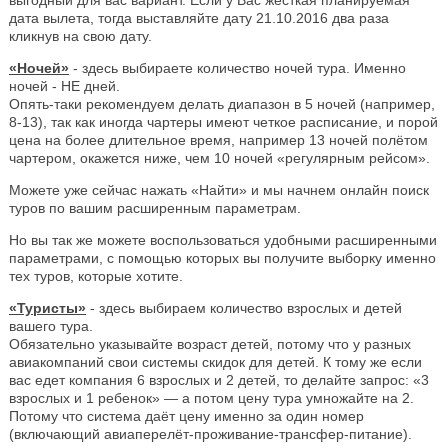
дата вылета, тогда выставляйте дату 21.10.2016 два раза
кликнув на свою дату.
«Ночей»
- здесь выбираете количество ночей тура. Именно
ночей - НЕ дней.
Опять-таки рекомендуем делать диапазон в 5 ночей (например,
8-13), так как иногда чартеры имеют четкое расписание, и порой
цена на более длительное время, например 13 ночей полётом
чартером, окажется ниже, чем 10 ночей «регулярным рейсом».
Можете уже сейчас нажать «Найти» и мы начнем онлайн поиск
туров по вашим расширенным параметрам.
Но вы так же можете воспользоваться удобными расширенными
параметрами, с помощью которых вы получите выборку именно
тех туров, которые хотите.
«Туристы»
- здесь выбираем количество взрослых и детей
вашего тура.
Обязательно указывайте возраст детей, потому что у разных
авиакомпаний свои системы скидок для детей. К тому же если
вас едет компания 6 взрослых и 2 детей, то делайте запрос: «3
взрослых и 1 ребенок» — а потом цену тура умножайте на 2.
Потому что система даёт цену именно за один номер
(включающий авиаперелёт-проживание-трансфер-питание).