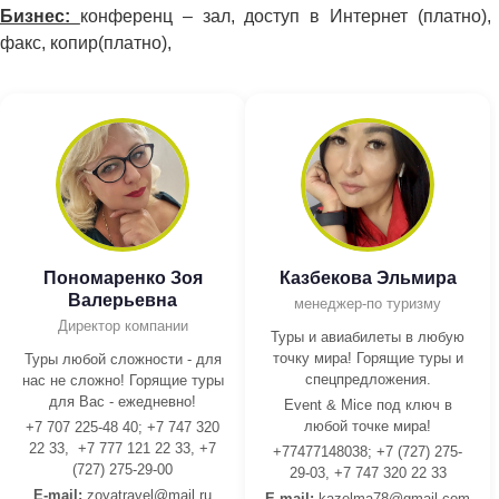
Бизнес:
конференц – зал, доступ в Интернет (платно),
факс, копир(платно),
Пономаренко Зоя
Казбекова Эльмира
Валерьевна
менеджер-по туризму
Директор компании
Туры и авиабилеты в любую
точку мира! Горящие туры и
Туры любой сложности - для
спецпредложения.
нас не сложно! Горящие туры
для Вас - ежедневно!
Event & Mice под ключ в
любой точке мира!
+7 707 225-48 40; +7 747 320
22 33, +7 777 121 22 33, +7
+77477148038; +7 (727) 275-
(727) 275-29-00
29-03, +7 747 320 22 33
E-mail:
z
oyatravel@mail.ru
E-mail:
kazelma78@gmail.com