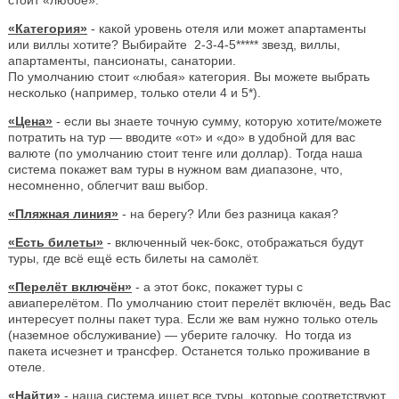
«Категория»
- какой уровень отеля или может апартаменты
или виллы хотите? Выбирайте 2-3-4-5***** звезд, виллы,
апартаменты, пансионаты, санатории.
По умолчанию стоит «любая» категория. Вы можете выбрать
несколько (например, только отели 4 и 5*).
«Цена»
- если вы знаете точную сумму, которую хотите/можете
потратить на тур — вводите «от» и «до» в удобной для вас
валюте (по умолчанию стоит тенге или доллар). Тогда наша
система покажет вам туры в нужном вам диапазоне, что,
несомненно, облегчит ваш выбор.
«Пляжная линия»
- на берегу? Или без разница какая?
«Есть билеты»
- включенный чек-бокс, отображаться будут
туры, где всё ещё есть билеты на самолёт.
«Перелёт включён»
- а этот бокс, покажет туры с
авиаперелётом. По умолчанию стоит перелёт включён, ведь Вас
интересует полны пакет тура. Если же вам нужно только отель
(наземное обслуживание) — уберите галочку. Но тогда из
пакета исчезнет и трансфер. Останется только проживание в
отеле.
«Найти»
- наша система ищет все туры, которые соответствуют