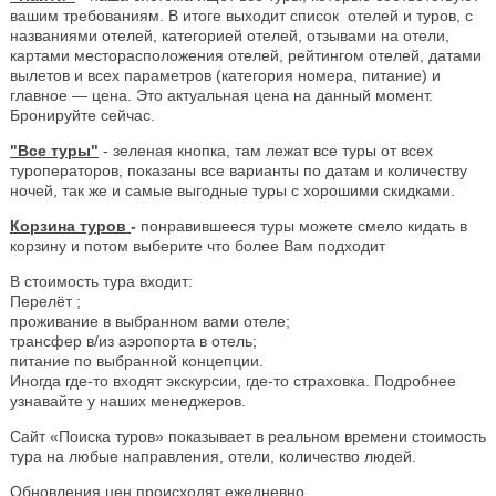
вашим требованиям. В итоге выходит список отелей и туров, с
названиями отелей, категорией отелей, отзывами на отели,
картами месторасположения отелей, рейтингом отелей, датами
вылетов и всех параметров (категория номера, питание) и
главное — цена. Это актуальная цена на данный момент.
Бронируйте сейчас.
"Все туры"
- зеленая кнопка, там лежат все туры от всех
туроператоров, показаны все варианты по датам и количеству
ночей, так же и самые выгодные туры с хорошими скидками.
Корзина туров
-
понравившееся туры можете смело кидать в
корзину и потом выберите что более Вам подходит
В стоимость тура входит:
Перелёт ;
проживание в выбранном вами отеле;
трансфер в/из аэропорта в отель;
питание по выбранной концепции.
Иногда где-то входят экскурсии, где-то страховка. Подробнее
узнавайте у наших менеджеров.
Сайт «Поиска туров» показывает в реальном времени стоимость
тура на любые направления, отели, количество людей.
Обновления цен происходят ежедневно.