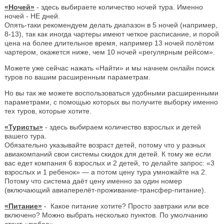
«Ночей»
- здесь выбираете количество ночей тура. Именно
ночей - НЕ дней.
Опять-таки рекомендуем делать диапазон в 5 ночей (например,
8-13), так как иногда чартеры имеют четкое расписание, и порой
цена на более длительное время, например 13 ночей полётом
чартером, окажется ниже, чем 10 ночей «регулярным рейсом».
Можете уже сейчас нажать «Найти» и мы начнем онлайн поиск
туров по вашим расширенным параметрам.
Но вы так же можете воспользоваться удобными расширенными
параметрами, с помощью которых вы получите выборку именно
тех туров, которые хотите.
«Туристы»
- здесь выбираем количество взрослых и детей
вашего тура.
Обязательно указывайте возраст детей, потому что у разных
авиакомпаний свои системы скидок для детей. К тому же если
вас едет компания 6 взрослых и 2 детей, то делайте запрос: «3
взрослых и 1 ребенок» — а потом цену тура умножайте на 2.
Потому что система даёт цену именно за один номер
(включающий авиаперелёт-проживание-трансфер-питание).
«Питание»
- Какое питание хотите? Просто завтраки или все
включено? Можно выбрать несколько пунктов. По умолчанию
стоит «любое».