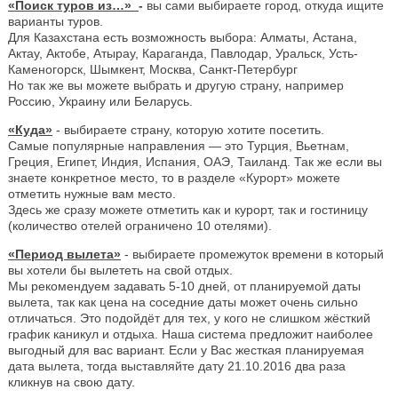
«Поиск туров из…»
-
вы сами выбираете город, откуда ищите
варианты туров.
Для Казахстана есть возможность выбора: Алматы, Астана,
Актау, Актобе, Атырау, Караганда, Павлодар, Уральск, Усть-
Каменогорск, Шымкент, Москва, Санкт-Петербург
Но так же вы можете выбрать и другую страну, например
Россию, Украину или Беларусь.
«Куда»
- выбираете страну, которую хотите посетить.
Самые популярные направления — это Турция, Вьетнам,
Греция, Египет, Индия, Испания, ОАЭ, Таиланд. Так же если вы
знаете конкретное место, то в разделе «Курорт» можете
отметить нужные вам место.
Здесь же сразу можете отметить как и курорт, так и гостиницу
(количество отелей ограничено 10 отелями).
«Период вылета»
- выбираете промежуток времени в который
вы хотели бы вылететь на свой отдых.
Мы рекомендуем задавать 5-10 дней, от планируемой даты
вылета, так как цена на соседние даты может очень сильно
отличаться. Это подойдёт для тех, у кого не слишком жёсткий
график каникул и отдыха. Наша система предложит наиболее
выгодный для вас вариант. Если у Вас жесткая планируемая
дата вылета, тогда выставляйте дату 21.10.2016 два раза
кликнув на свою дату.