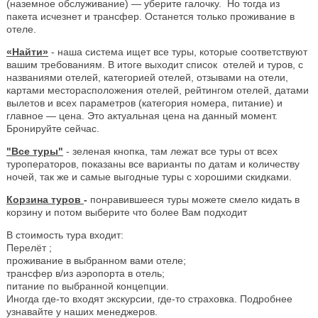
(наземное обслуживание) — уберите галочку. Но тогда из
пакета исчезнет и трансфер. Останется только проживание в
отеле.
«Найти»
- наша система ищет все туры, которые соответствуют
вашим требованиям. В итоге выходит список отелей и туров, с
названиями отелей, категорией отелей, отзывами на отели,
картами месторасположения отелей, рейтингом отелей, датами
вылетов и всех параметров (категория номера, питание) и
главное — цена. Это актуальная цена на данный момент.
Бронируйте сейчас.
"Все туры"
- зеленая кнопка, там лежат все туры от всех
туроператоров, показаны все варианты по датам и количеству
ночей, так же и самые выгодные туры с хорошими скидками.
Корзина туров
-
понравившееся туры можете смело кидать в
корзину и потом выберите что более Вам подходит
В стоимость тура входит:
Перелёт ;
проживание в выбранном вами отеле;
трансфер в/из аэропорта в отель;
питание по выбранной концепции.
Иногда где-то входят экскурсии, где-то страховка. Подробнее
узнавайте у наших менеджеров.