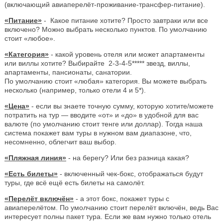
(включающий авиаперелёт-проживание-трансфер-питание).
«Питание»
- Какое питание хотите? Просто завтраки или все
включено? Можно выбрать несколько пунктов. По умолчанию
стоит «любое».
«Категория»
- какой уровень отеля или может апартаменты
или виллы хотите? Выбирайте 2-3-4-5***** звезд, виллы,
апартаменты, пансионаты, санатории.
По умолчанию стоит «любая» категория. Вы можете выбрать
несколько (например, только отели 4 и 5*).
«Цена»
- если вы знаете точную сумму, которую хотите/можете
потратить на тур — вводите «от» и «до» в удобной для вас
валюте (по умолчанию стоит тенге или доллар). Тогда наша
система покажет вам туры в нужном вам диапазоне, что,
несомненно, облегчит ваш выбор.
«Пляжная линия»
- на берегу? Или без разница какая?
«Есть билеты»
- включенный чек-бокс, отображаться будут
туры, где всё ещё есть билеты на самолёт.
«Перелёт включён»
- а этот бокс, покажет туры с
авиаперелётом. По умолчанию стоит перелёт включён, ведь Вас
интересует полны пакет тура. Если же вам нужно только отель