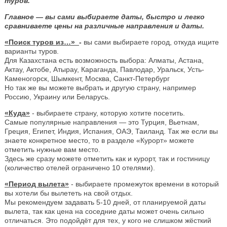
туров.
Главное — вы сами выбираете даты, быстро и легко
сравниваете цены на различные направления и даты.
«Поиск туров из…»
-
вы сами выбираете город, откуда ищите
варианты туров.
Для Казахстана есть возможность выбора: Алматы, Астана,
Актау, Актобе, Атырау, Караганда, Павлодар, Уральск, Усть-
Каменогорск, Шымкент, Москва, Санкт-Петербург
Но так же вы можете выбрать и другую страну, например
Россию, Украину или Беларусь.
«Куда»
- выбираете страну, которую хотите посетить.
Самые популярные направления — это Турция, Вьетнам,
Греция, Египет, Индия, Испания, ОАЭ, Таиланд. Так же если вы
знаете конкретное место, то в разделе «Курорт» можете
отметить нужные вам место.
Здесь же сразу можете отметить как и курорт, так и гостиницу
(количество отелей ограничено 10 отелями).
«Период вылета»
- выбираете промежуток времени в который
вы хотели бы вылететь на свой отдых.
Мы рекомендуем задавать 5-10 дней, от планируемой даты
вылета, так как цена на соседние даты может очень сильно
отличаться. Это подойдёт для тех, у кого не слишком жёсткий