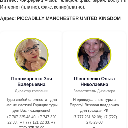
Бизнес:
конференц – зал, телефон, факс, экран, доступ в
Интернет (платно), факс, копир(платно),
Адрес: PICCADILLY MANCHESTER UNITED KINGDOM
Пономаренко Зоя
Шепеленко Ольга
Валерьевна
Николаевна
Директор компании
Заместитель Директора
Туры любой сложности - для
Индивидуальные туры в
нас не сложно! Горящие туры
Европу! Визовая поддержка
для Вас - ежедневно!
для граждан РК
+7 707 225-48 40; +7 747 320
+7 777 261 82 08; +7 (727)
22 33, +7 777 121 22 33, +7
275-29-03
(727) 275-29-00