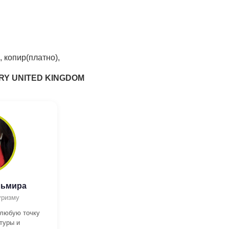
, копир(платно),
URY UNITED KINGDOM
льмира
уризму
 любую точку
туры и