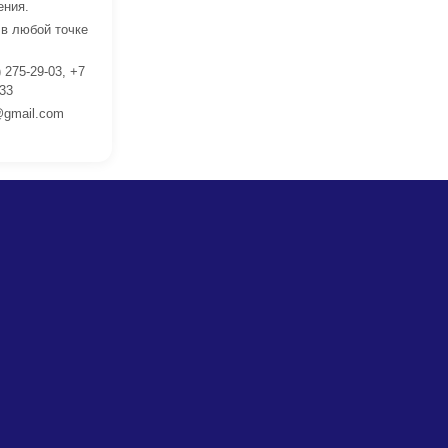
ения.
 в любой точке
 275-29-03, +7
 33
gmail.com