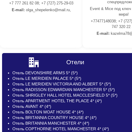
спецпредлож
+7 777 261 82 08; +7 (727) 275-29-03
Event & Mice под ключ
E-mail:
olga_shepelenko@mail.ru,
мира!
+77477148038; +7 (727)
747 320 22
E-mail:
kazelma78@
Отели
Отель DEVONSHIRE ARMS 5* (5*)
Отель LE MERIDIEN PALACE 5* (5*)
Отель LE MERIDIEN VICTORIA AND ALBERT 5* (5*)
Отель RADISSON EDWARDIAN MANCHESTER 5* (5*)
Отель SHRIGLEY HALL HOTEL MACCLESFIELD 5* (5*)
Отель APARTMENT HOTEL THE PLACE 4* (4*)
Отель AVANT 4* (4*)
Отель BOLTON MOAT HOUSE 4* (4*)
Отель BRITANNIA COUNTRY HOUSE 4* (4*)
Отель BRITANNIA MANCHESTER 4* (4*)
Отель COPTHORNE HOTEL MANCHESTER 4* (4*)