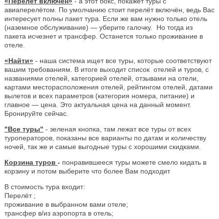
«Перелёт включён»
- а этот бокс, покажет туры с
авиаперелётом. По умолчанию стоит перелёт включён, ведь Вас
интересует полны пакет тура. Если же вам нужно только отель
(наземное обслуживание) — уберите галочку. Но тогда из
пакета исчезнет и трансфер. Останется только проживание в
отеле.
«Найти»
- наша система ищет все туры, которые соответствуют
вашим требованиям. В итоге выходит список отелей и туров, с
названиями отелей, категорией отелей, отзывами на отели,
картами месторасположения отелей, рейтингом отелей, датами
вылетов и всех параметров (категория номера, питание) и
главное — цена. Это актуальная цена на данный момент.
Бронируйте сейчас.
"Все туры"
- зеленая кнопка, там лежат все туры от всех
туроператоров, показаны все варианты по датам и количеству
ночей, так же и самые выгодные туры с хорошими скидками.
Корзина туров
-
понравившееся туры можете смело кидать в
корзину и потом выберите что более Вам подходит
В стоимость тура входит:
Перелёт ;
проживание в выбранном вами отеле;
трансфер в/из аэропорта в отель;