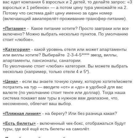
вас едет компания 6 взрослых и 2 детей, то делайте запрос: «3
взрослых и 1 ребенок» — а потом цену тура умножайте на 2.
Потому что система даёт цену именно за один номер
(включающий авиаперелёт-проживание-трансфер-питание).
«Питание»
- Какое питание хотите? Просто завтраки или все
включено? Можно выбрать несколько пунктов. По умолчанию
стоит «любое».
«Категория»
- какой уровень отеля или может апартаменты
или виллы хотите? Выбирайте 2-3-4-5***** звезд, виллы,
апартаменты, пансионаты, санатории.
По умолчанию стоит «любая» категория. Вы можете выбрать
несколько (например, только отели 4 и 5*).
«Цена»
- если вы знаете точную сумму, которую хотите/можете
потратить на тур — вводите «от» и «до» в удобной для вас
валюте (по умолчанию стоит тенге или доллар). Тогда наша
система покажет вам туры в нужном вам диапазоне, что,
несомненно, облегчит ваш выбор.
«Пляжная линия»
- на берегу? Или без разница какая?
«Есть билеты»
- включенный чек-бокс, отображаться будут
туры, где всё ещё есть билеты на самолёт.