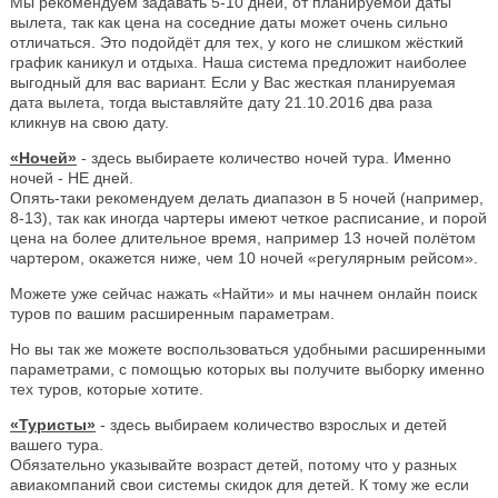
Мы рекомендуем задавать 5-10 дней, от планируемой даты
вылета, так как цена на соседние даты может очень сильно
отличаться. Это подойдёт для тех, у кого не слишком жёсткий
график каникул и отдыха. Наша система предложит наиболее
выгодный для вас вариант. Если у Вас жесткая планируемая
дата вылета, тогда выставляйте дату 21.10.2016 два раза
кликнув на свою дату.
«Ночей»
- здесь выбираете количество ночей тура. Именно
ночей - НЕ дней.
Опять-таки рекомендуем делать диапазон в 5 ночей (например,
8-13), так как иногда чартеры имеют четкое расписание, и порой
цена на более длительное время, например 13 ночей полётом
чартером, окажется ниже, чем 10 ночей «регулярным рейсом».
Можете уже сейчас нажать «Найти» и мы начнем онлайн поиск
туров по вашим расширенным параметрам.
Но вы так же можете воспользоваться удобными расширенными
параметрами, с помощью которых вы получите выборку именно
тех туров, которые хотите.
«Туристы»
- здесь выбираем количество взрослых и детей
вашего тура.
Обязательно указывайте возраст детей, потому что у разных
авиакомпаний свои системы скидок для детей. К тому же если