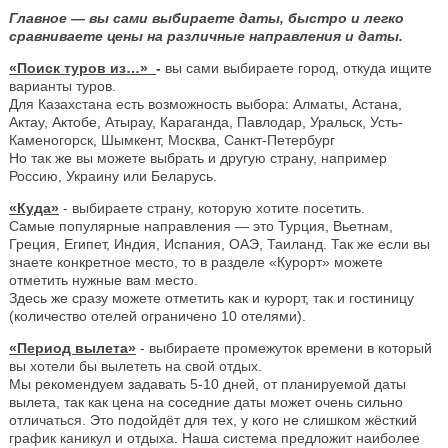
Главное — вы сами выбираете даты, быстро и легко
сравниваете цены на различные направления и даты.
«Поиск туров из…»
-
вы сами выбираете город, откуда ищите
варианты туров.
Для Казахстана есть возможность выбора: Алматы, Астана,
Актау, Актобе, Атырау, Караганда, Павлодар, Уральск, Усть-
Каменогорск, Шымкент, Москва, Санкт-Петербург
Но так же вы можете выбрать и другую страну, например
Россию, Украину или Беларусь.
«Куда»
- выбираете страну, которую хотите посетить.
Самые популярные направления — это Турция, Вьетнам,
Греция, Египет, Индия, Испания, ОАЭ, Таиланд. Так же если вы
знаете конкретное место, то в разделе «Курорт» можете
отметить нужные вам место.
Здесь же сразу можете отметить как и курорт, так и гостиницу
(количество отелей ограничено 10 отелями).
«Период вылета»
- выбираете промежуток времени в который
вы хотели бы вылететь на свой отдых.
Мы рекомендуем задавать 5-10 дней, от планируемой даты
вылета, так как цена на соседние даты может очень сильно
отличаться. Это подойдёт для тех, у кого не слишком жёсткий
график каникул и отдыха. Наша система предложит наиболее