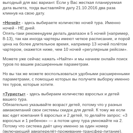
выгодный для вас вариант. Если у Вас жесткая планируемая
дата вылета, тогда выставляйте дату 21.10.2016 два раза
кликнув на свою дату.
«Ночей»
- здесь выбираете количество ночей тура. Именно
ночей - НЕ дней.
Опять-таки рекомендуем делать диапазон в 5 ночей (например,
8-13), так как иногда чартеры имеют четкое расписание, и порой
цена на более длительное время, например 13 ночей полётом
чартером, окажется ниже, чем 10 ночей «регулярным рейсом».
Можете уже сейчас нажать «Найти» и мы начнем онлайн поиск
туров по вашим расширенным параметрам.
Но вы так же можете воспользоваться удобными расширенными
параметрами, с помощью которых вы получите выборку именно
тех туров, которые хотите.
«Туристы»
- здесь выбираем количество взрослых и детей
вашего тура.
Обязательно указывайте возраст детей, потому что у разных
авиакомпаний свои системы скидок для детей. К тому же если
вас едет компания 6 взрослых и 2 детей, то делайте запрос: «3
взрослых и 1 ребенок» — а потом цену тура умножайте на 2.
Потому что система даёт цену именно за один номер
(включающий авиаперелёт-проживание-трансфер-питание).