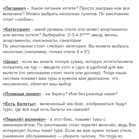
«Питание»
- Какое питание хотите? Просто завтраки или все
включено? Можно выбрать несколько пунктов. По умолчанию
стоит «любое».
«Категория»
- какой уровень отеля или может апартаменты
или виллы хотите? Выбирайте 2-3-4-5***** звезд, виллы,
апартаменты, пансионаты, санатории.
По умолчанию стоит «любая» категория. Вы можете выбрать
несколько (например, только отели 4 и 5*).
«Цена»
- если вы знаете точную сумму, которую хотите/можете
потратить на тур — вводите «от» и «до» в удобной для вас
валюте (по умолчанию стоит тенге или доллар). Тогда наша
система покажет вам туры в нужном вам диапазоне, что,
несомненно, облегчит ваш выбор.
«Пляжная линия»
- на берегу? Или без разница какая?
«Есть билеты»
- включенный чек-бокс, отображаться будут
туры, где всё ещё есть билеты на самолёт.
«Перелёт включён»
- а этот бокс, покажет туры с
авиаперелётом. По умолчанию стоит перелёт включён, ведь Вас
интересует полны пакет тура. Если же вам нужно только отель
(наземное обслуживание) — уберите галочку. Но тогда из