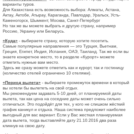
варианты туров.
Для Казахстана есть возможность выбора: Алматы, Астана,
Актау, Актобе, Атырау, Караганда, Павлодар, Уральск, Усть-
Каменогорск, Шымкент, Москва, Санкт-Петербург
Но так же вы можете выбрать и другую страну, например
Россию, Украину или Беларусь.
«Куда»
- выбираете страну, которую хотите посетить.
Самые популярные направления — это Турция, Вьетнам,
Греция, Египет, Индия, Испания, ОАЭ, Таиланд. Так же если вы
знаете конкретное место, то в разделе «Курорт» можете
отметить нужные вам место.
Здесь же сразу можете отметить как и курорт, так и гостиницу
(количество отелей ограничено 10 отелями).
«Период вылета»
- выбираете промежуток времени в который
вы хотели бы вылететь на свой отдых.
Мы рекомендуем задавать 5-10 дней, от планируемой даты
вылета, так как цена на соседние даты может очень сильно
отличаться. Это подойдёт для тех, у кого не слишком жёсткий
график каникул и отдыха. Наша система предложит наиболее
выгодный для вас вариант. Если у Вас жесткая планируемая
дата вылета, тогда выставляйте дату 21.10.2016 два раза
кликнув на свою дату.