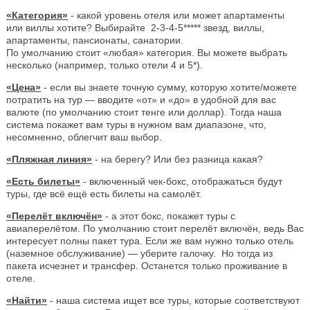
«Категория»
- какой уровень отеля или может апартаменты
или виллы хотите? Выбирайте 2-3-4-5***** звезд, виллы,
апартаменты, пансионаты, санатории.
По умолчанию стоит «любая» категория. Вы можете выбрать
несколько (например, только отели 4 и 5*).
«Цена»
- если вы знаете точную сумму, которую хотите/можете
потратить на тур — вводите «от» и «до» в удобной для вас
валюте (по умолчанию стоит тенге или доллар). Тогда наша
система покажет вам туры в нужном вам диапазоне, что,
несомненно, облегчит ваш выбор.
«Пляжная линия»
- на берегу? Или без разница какая?
«Есть билеты»
- включенный чек-бокс, отображаться будут
туры, где всё ещё есть билеты на самолёт.
«Перелёт включён»
- а этот бокс, покажет туры с
авиаперелётом. По умолчанию стоит перелёт включён, ведь Вас
интересует полны пакет тура. Если же вам нужно только отель
(наземное обслуживание) — уберите галочку. Но тогда из
пакета исчезнет и трансфер. Останется только проживание в
отеле.
«Найти»
- наша система ищет все туры, которые соответствуют