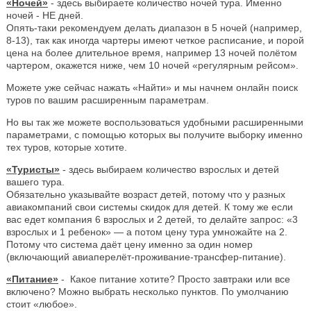
«Ночей»
- здесь выбираете количество ночей тура. Именно
ночей - НЕ дней.
Опять-таки рекомендуем делать диапазон в 5 ночей (например,
8-13), так как иногда чартеры имеют четкое расписание, и порой
цена на более длительное время, например 13 ночей полётом
чартером, окажется ниже, чем 10 ночей «регулярным рейсом».
Можете уже сейчас нажать «Найти» и мы начнем онлайн поиск
туров по вашим расширенным параметрам.
Но вы так же можете воспользоваться удобными расширенными
параметрами, с помощью которых вы получите выборку именно
тех туров, которые хотите.
«Туристы»
- здесь выбираем количество взрослых и детей
вашего тура.
Обязательно указывайте возраст детей, потому что у разных
авиакомпаний свои системы скидок для детей. К тому же если
вас едет компания 6 взрослых и 2 детей, то делайте запрос: «3
взрослых и 1 ребенок» — а потом цену тура умножайте на 2.
Потому что система даёт цену именно за один номер
(включающий авиаперелёт-проживание-трансфер-питание).
«Питание»
- Какое питание хотите? Просто завтраки или все
включено? Можно выбрать несколько пунктов. По умолчанию
стоит «любое».