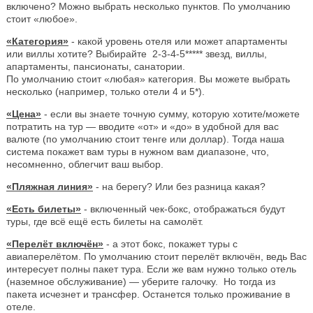
включено? Можно выбрать несколько пунктов. По умолчанию
стоит «любое».
«Категория»
- какой уровень отеля или может апартаменты
или виллы хотите? Выбирайте 2-3-4-5***** звезд, виллы,
апартаменты, пансионаты, санатории.
По умолчанию стоит «любая» категория. Вы можете выбрать
несколько (например, только отели 4 и 5*).
«Цена»
- если вы знаете точную сумму, которую хотите/можете
потратить на тур — вводите «от» и «до» в удобной для вас
валюте (по умолчанию стоит тенге или доллар). Тогда наша
система покажет вам туры в нужном вам диапазоне, что,
несомненно, облегчит ваш выбор.
«Пляжная линия»
- на берегу? Или без разница какая?
«Есть билеты»
- включенный чек-бокс, отображаться будут
туры, где всё ещё есть билеты на самолёт.
«Перелёт включён»
- а этот бокс, покажет туры с
авиаперелётом. По умолчанию стоит перелёт включён, ведь Вас
интересует полны пакет тура. Если же вам нужно только отель
(наземное обслуживание) — уберите галочку. Но тогда из
пакета исчезнет и трансфер. Останется только проживание в
отеле.