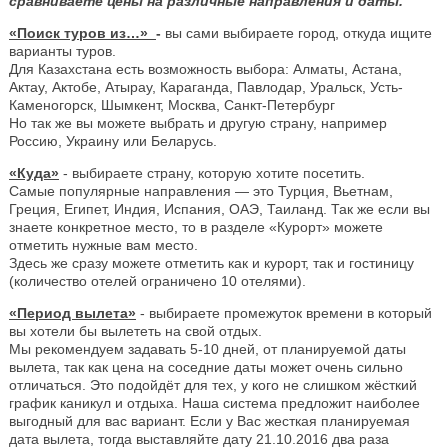
сравниваете цены на различные направления и даты.
«Поиск туров из…»
-
вы сами выбираете город, откуда ищите
варианты туров.
Для Казахстана есть возможность выбора: Алматы, Астана,
Актау, Актобе, Атырау, Караганда, Павлодар, Уральск, Усть-
Каменогорск, Шымкент, Москва, Санкт-Петербург
Но так же вы можете выбрать и другую страну, например
Россию, Украину или Беларусь.
«Куда»
- выбираете страну, которую хотите посетить.
Самые популярные направления — это Турция, Вьетнам,
Греция, Египет, Индия, Испания, ОАЭ, Таиланд. Так же если вы
знаете конкретное место, то в разделе «Курорт» можете
отметить нужные вам место.
Здесь же сразу можете отметить как и курорт, так и гостиницу
(количество отелей ограничено 10 отелями).
«Период вылета»
- выбираете промежуток времени в который
вы хотели бы вылететь на свой отдых.
Мы рекомендуем задавать 5-10 дней, от планируемой даты
вылета, так как цена на соседние даты может очень сильно
отличаться. Это подойдёт для тех, у кого не слишком жёсткий
график каникул и отдыха. Наша система предложит наиболее
выгодный для вас вариант. Если у Вас жесткая планируемая
дата вылета, тогда выставляйте дату 21.10.2016 два раза