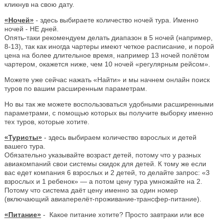
кликнув на свою дату.
«Ночей»
- здесь выбираете количество ночей тура. Именно
ночей - НЕ дней.
Опять-таки рекомендуем делать диапазон в 5 ночей (например,
8-13), так как иногда чартеры имеют четкое расписание, и порой
цена на более длительное время, например 13 ночей полётом
чартером, окажется ниже, чем 10 ночей «регулярным рейсом».
Можете уже сейчас нажать «Найти» и мы начнем онлайн поиск
туров по вашим расширенным параметрам.
Но вы так же можете воспользоваться удобными расширенными
параметрами, с помощью которых вы получите выборку именно
тех туров, которые хотите.
«Туристы»
- здесь выбираем количество взрослых и детей
вашего тура.
Обязательно указывайте возраст детей, потому что у разных
авиакомпаний свои системы скидок для детей. К тому же если
вас едет компания 6 взрослых и 2 детей, то делайте запрос: «3
взрослых и 1 ребенок» — а потом цену тура умножайте на 2.
Потому что система даёт цену именно за один номер
(включающий авиаперелёт-проживание-трансфер-питание).
«Питание»
- Какое питание хотите? Просто завтраки или все