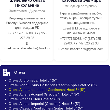
Шепеленко Ольга
Казбекова Эльмира
Николаевна
менеджер-по туризму
Заместитель Директора
Туры и авиабилеты в любую
точку мира! Горящие туры и
Индивидуальные туры в
спецпредложения.
Европу! Визовая поддержка
для граждан РК
Event & Mice под ключ в
любой точке мира!
+7 777 261 82 08; +7 (727)
275-29-03
+77477148038; +7 (727) 275-
29-03, +7 747 320 22 33
E-
mail:
olga_shepelenko@mail.ru,
E-mail:
kazelma78@gmail.com
Отели
Отель Andromeda Hotel 5* (5*)
Отель Arion Luxury Collection Resort & Spa Hotel 5* (5*)
Отель Athenareum Inter-Continental Hotel 5* (5*)
Отель Athens Acropol (Grecotel) Hotel 5* (5*)
Отель Athens Hilton Hotel 5* (5*)
Отель Athens Imperial (Grecotel) Hotel 5* (5*)
Отель Classical Vouliagmeni Suites Hotel 5* (5*)