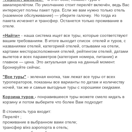
авиаперелётом. По умолчанию стоит перелёт включён, ведь Вас
интересует полны пакет тура. Если же вам нужно только отель
(наземное обслуживание) — уберите галочку. Но тогда из
пакета исчезнет и трансфер. Останется только проживание в
отеле.
«Найти»
- наша система ищет все туры, которые соответствуют
вашим требованиям. В итоге выходит список отелей и туров, с
названиями отелей, категорией отелей, отзывами на отели,
картами месторасположения отелей, рейтингом отелей, датами
вылетов и всех параметров (категория номера, питание) и
главное — цена. Это актуальная цена на данный момент.
Бронируйте сейчас.
"Все туры"
- зеленая кнопка, там лежат все туры от всех
туроператоров, показаны все варианты по датам и количеству
ночей, так же и самые выгодные туры с хорошими скидками.
Корзина туров
-
понравившееся туры можете смело кидать в
корзину и потом выберите что более Вам подходит
В стоимость тура входит:
Перелёт ;
проживание в выбранном вами отеле;
трансфер в/из аэропорта в отель;