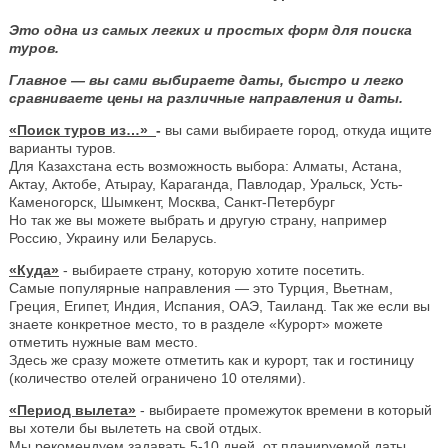
Это одна из самых легких и простых форм для поиска
туров.
Главное — вы сами выбираете даты, быстро и легко
сравниваете цены на различные направления и даты.
«Поиск туров из…»
-
вы сами выбираете город, откуда ищите
варианты туров.
Для Казахстана есть возможность выбора: Алматы, Астана,
Актау, Актобе, Атырау, Караганда, Павлодар, Уральск, Усть-
Каменогорск, Шымкент, Москва, Санкт-Петербург
Но так же вы можете выбрать и другую страну, например
Россию, Украину или Беларусь.
«Куда»
- выбираете страну, которую хотите посетить.
Самые популярные направления — это Турция, Вьетнам,
Греция, Египет, Индия, Испания, ОАЭ, Таиланд. Так же если вы
знаете конкретное место, то в разделе «Курорт» можете
отметить нужные вам место.
Здесь же сразу можете отметить как и курорт, так и гостиницу
(количество отелей ограничено 10 отелями).
«Период вылета»
- выбираете промежуток времени в который
вы хотели бы вылететь на свой отдых.
Мы рекомендуем задавать 5-10 дней, от планируемой даты