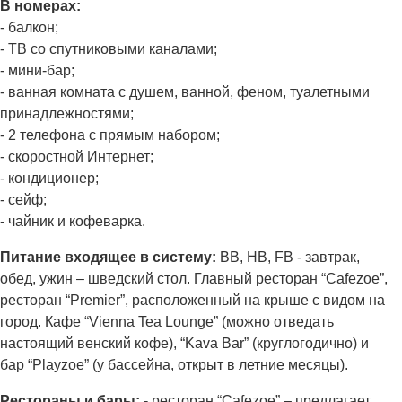
В номерах:
- балкон;
- ТВ со спутниковыми каналами;
- мини-бар;
- ванная комната с душем, ванной, феном, туалетными
принадлежностями;
- 2 телефона с прямым набором;
- скоростной Интернет;
- кондиционер;
- сейф;
- чайник и кофеварка.
Питание входящее в систему:
BB, HB, FB - завтрак,
обед, ужин – шведский стол. Главный ресторан “Cafezoe”,
ресторан “Premier”, расположенный на крыше с видом на
город. Кафе “Vienna Tea Lounge” (можно отведать
настоящий венский кофе), “Kava Bar” (круглогодично) и
бар “Playzoe” (у бассейна, открыт в летние месяцы).
Рестораны и бары:
- ресторан “Cafezoe” – предлагает