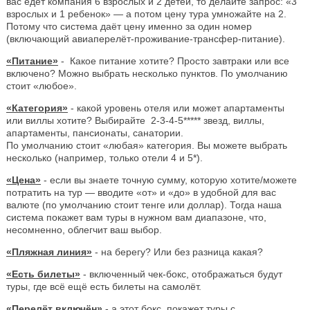
вас едет компания 6 взрослых и 2 детей, то делайте запрос: «3
взрослых и 1 ребенок» — а потом цену тура умножайте на 2.
Потому что система даёт цену именно за один номер
(включающий авиаперелёт-проживание-трансфер-питание).
«Питание»
- Какое питание хотите? Просто завтраки или все
включено? Можно выбрать несколько пунктов. По умолчанию
стоит «любое».
«Категория»
- какой уровень отеля или может апартаменты
или виллы хотите? Выбирайте 2-3-4-5***** звезд, виллы,
апартаменты, пансионаты, санатории.
По умолчанию стоит «любая» категория. Вы можете выбрать
несколько (например, только отели 4 и 5*).
«Цена»
- если вы знаете точную сумму, которую хотите/можете
потратить на тур — вводите «от» и «до» в удобной для вас
валюте (по умолчанию стоит тенге или доллар). Тогда наша
система покажет вам туры в нужном вам диапазоне, что,
несомненно, облегчит ваш выбор.
«Пляжная линия»
- на берегу? Или без разница какая?
«Есть билеты»
- включенный чек-бокс, отображаться будут
туры, где всё ещё есть билеты на самолёт.
«Перелёт включён»
- а этот бокс, покажет туры с