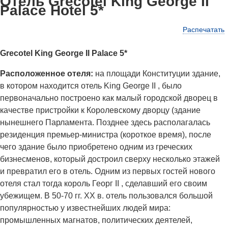
Отель Grecotel King George II
Palace Hotel 5*
Распечатать
Grecotel King George II Palace 5*
Расположенное отеля:
на площади Конституции здание,
в котором находится отель King George II , было
первоначально построено как малый городской дворец в
качестве пристройки к Королевскому дворцу (здание
нынешнего Парламента. Позднее здесь располагалась
резиденция премьер-министра (короткое время), после
чего здание было приобретено одним из греческих
бизнесменов, который достроил сверху несколько этажей
и превратил его в отель. Одним из первых гостей нового
отеля стал тогда король Георг II , сделавший его своим
убежищем. В 50-70 гг. XX в. отель пользовался большой
популярностью у известнейших людей мира:
промышленных магнатов, политических деятелей,