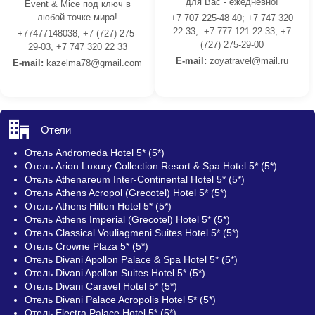
для Вас - ежедневно!
Event & Mice под ключ в
любой точке мира!
+7 707 225-48 40; +7 747 320
22 33, +7 777 121 22 33, +7
+77477148038; +7 (727) 275-
(727) 275-29-00
29-03, +7 747 320 22 33
E-mail:
z
oyatravel@mail.ru
E-mail:
kazelma78@gmail.com
Отели
Отель Andromeda Hotel 5* (5*)
Отель Arion Luxury Collection Resort & Spa Hotel 5* (5*)
Отель Athenareum Inter-Continental Hotel 5* (5*)
Отель Athens Acropol (Grecotel) Hotel 5* (5*)
Отель Athens Hilton Hotel 5* (5*)
Отель Athens Imperial (Grecotel) Hotel 5* (5*)
Отель Classical Vouliagmeni Suites Hotel 5* (5*)
Отель Crowne Plaza 5* (5*)
Отель Divani Apollon Palace & Spa Hotel 5* (5*)
Отель Divani Apollon Suites Hotel 5* (5*)
Отель Divani Caravel Hotel 5* (5*)
Отель Divani Palace Acropolis Hotel 5* (5*)
Отель Electra Palace Hotel 5* (5*)