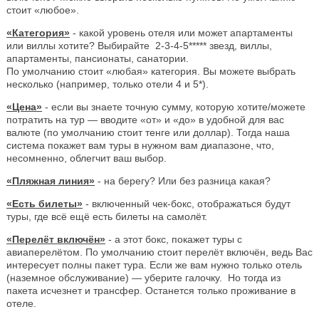
стоит «любое».
«Категория»
- какой уровень отеля или может апартаменты
или виллы хотите? Выбирайте 2-3-4-5***** звезд, виллы,
апартаменты, пансионаты, санатории.
По умолчанию стоит «любая» категория. Вы можете выбрать
несколько (например, только отели 4 и 5*).
«Цена»
- если вы знаете точную сумму, которую хотите/можете
потратить на тур — вводите «от» и «до» в удобной для вас
валюте (по умолчанию стоит тенге или доллар). Тогда наша
система покажет вам туры в нужном вам диапазоне, что,
несомненно, облегчит ваш выбор.
«Пляжная линия»
- на берегу? Или без разница какая?
«Есть билеты»
- включенный чек-бокс, отображаться будут
туры, где всё ещё есть билеты на самолёт.
«Перелёт включён»
- а этот бокс, покажет туры с
авиаперелётом. По умолчанию стоит перелёт включён, ведь Вас
интересует полны пакет тура. Если же вам нужно только отель
(наземное обслуживание) — уберите галочку. Но тогда из
пакета исчезнет и трансфер. Останется только проживание в
отеле.