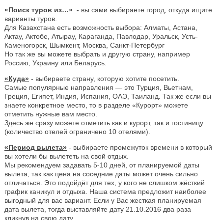
«Поиск туров из…»
-
вы сами выбираете город, откуда ищите
варианты туров.
Для Казахстана есть возможность выбора: Алматы, Астана,
Актау, Актобе, Атырау, Караганда, Павлодар, Уральск, Усть-
Каменогорск, Шымкент, Москва, Санкт-Петербург
Но так же вы можете выбрать и другую страну, например
Россию, Украину или Беларусь.
«Куда»
- выбираете страну, которую хотите посетить.
Самые популярные направления — это Турция, Вьетнам,
Греция, Египет, Индия, Испания, ОАЭ, Таиланд. Так же если вы
знаете конкретное место, то в разделе «Курорт» можете
отметить нужные вам место.
Здесь же сразу можете отметить как и курорт, так и гостиницу
(количество отелей ограничено 10 отелями).
«Период вылета»
- выбираете промежуток времени в который
вы хотели бы вылететь на свой отдых.
Мы рекомендуем задавать 5-10 дней, от планируемой даты
вылета, так как цена на соседние даты может очень сильно
отличаться. Это подойдёт для тех, у кого не слишком жёсткий
график каникул и отдыха. Наша система предложит наиболее
выгодный для вас вариант. Если у Вас жесткая планируемая
дата вылета, тогда выставляйте дату 21.10.2016 два раза
кликнув на свою дату.