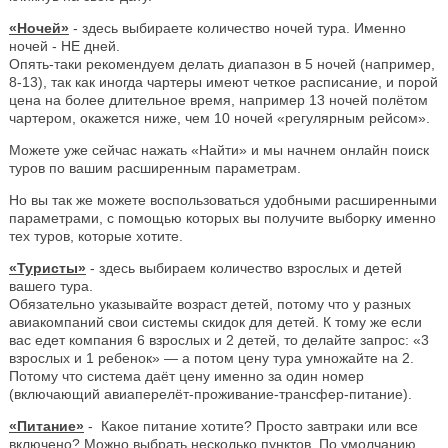
«Ночей»
- здесь выбираете количество ночей тура. Именно
ночей - НЕ дней.
Опять-таки рекомендуем делать диапазон в 5 ночей (например,
8-13), так как иногда чартеры имеют четкое расписание, и порой
цена на более длительное время, например 13 ночей полётом
чартером, окажется ниже, чем 10 ночей «регулярным рейсом».
Можете уже сейчас нажать «Найти» и мы начнем онлайн поиск
туров по вашим расширенным параметрам.
Но вы так же можете воспользоваться удобными расширенными
параметрами, с помощью которых вы получите выборку именно
тех туров, которые хотите.
«Туристы»
- здесь выбираем количество взрослых и детей
вашего тура.
Обязательно указывайте возраст детей, потому что у разных
авиакомпаний свои системы скидок для детей. К тому же если
вас едет компания 6 взрослых и 2 детей, то делайте запрос: «3
взрослых и 1 ребенок» — а потом цену тура умножайте на 2.
Потому что система даёт цену именно за один номер
(включающий авиаперелёт-проживание-трансфер-питание).
«Питание»
- Какое питание хотите? Просто завтраки или все
включено? Можно выбрать несколько пунктов. По умолчанию