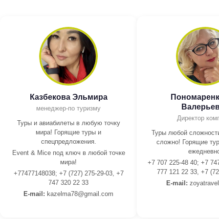
Казбекова Эльмира
Пономаренк
Валерье
менеджер-по туризму
Директор ком
Туры и авиабилеты в любую точку
мира! Горящие туры и
Туры любой сложности
спецпредложения.
сложно! Горящие тур
ежедневно
Event & Mice под ключ в любой точке
мира!
+7 707 225-48 40; +7 74
777 121 22 33, +7 (72
+77477148038; +7 (727) 275-29-03, +7
747 320 22 33
E-mail:
z
oyatrave
E-mail:
kazelma78@gmail.com