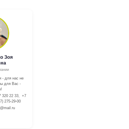
о Зоя
вна
пании
 - для нас не
ы для Вас -
!
7 320 22 33, +7
7) 275-29-00
l@mail.ru