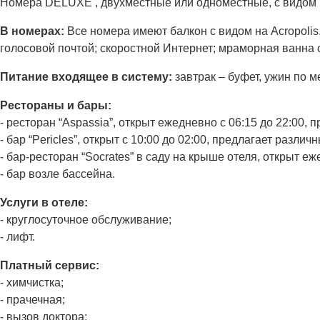
Номера DELUXE , двухместные или одноместные, с видом 
В номерах:
Все номера имеют балкон с видом на Acropolis
голосовой почтой; скоростной Интернет; мраморная ванна
Питание входящее в систему:
завтрак – буфет, ужин по 
Рестораны и бары:
- ресторан “Aspassia”, открыт ежедневно с 06:15 до 22:00,
- бар “Pericles”, открыт с 10:00 до 02:00, предлагает различ
- бар-ресторан “Socrates” в саду на крыше отеля, открыт е
- бар возле бассейна.
Услуги в отеле:
- круглосуточное обслуживание;
- лифт.
Платный сервис:
- химчистка;
- прачечная;
- вызов доктора;