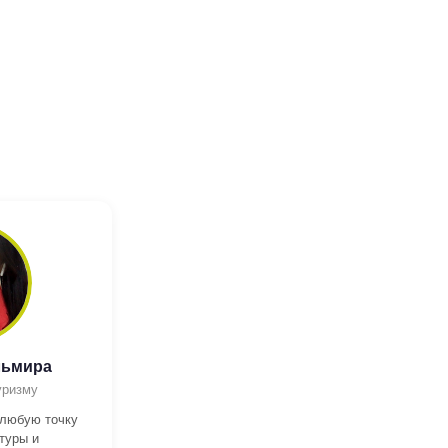
льмира
уризму
 любую точку
туры и