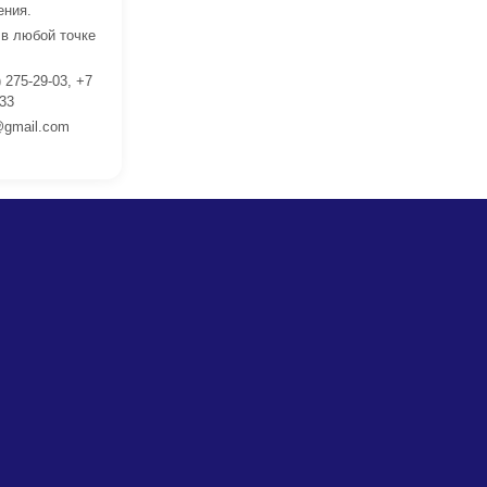
ения.
 в любой точке
 275-29-03, +7
 33
gmail.com