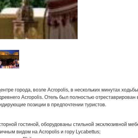
нтре города, возле Acropolis, в нескольких минутах ходьбы
 древнего Acropolis. Отель был полностью отреставрирован
идирующие позиции в предпочтении туристов.
сторной гостиной, оборудованы стильной эксклюзивной ме
ным видом на Acropolis и гору Lycabettus;