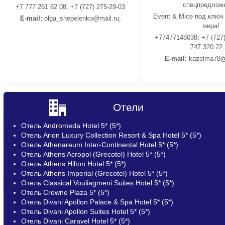
спецпредлож
+7 777 261 82 08; +7 (727) 275-29-03
Event & Mice под ключ
E-mail:
olga_shepelenko@mail.ru,
мира!
+77477148038; +7 (727)
747 320 22
E-mail:
kazelma78@
Отели
Отель Andromeda Hotel 5* (5*)
Отель Arion Luxury Collection Resort & Spa Hotel 5* (5*)
Отель Athenareum Inter-Continental Hotel 5* (5*)
Отель Athens Acropol (Grecotel) Hotel 5* (5*)
Отель Athens Hilton Hotel 5* (5*)
Отель Athens Imperial (Grecotel) Hotel 5* (5*)
Отель Classical Vouliagmeni Suites Hotel 5* (5*)
Отель Crowne Plaza 5* (5*)
Отель Divani Apollon Palace & Spa Hotel 5* (5*)
Отель Divani Apollon Suites Hotel 5* (5*)
Отель Divani Caravel Hotel 5* (5*)