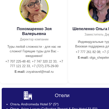
Пономаренко Зоя
Шепеленко Ольга
Валерьевна
Заместитель Ди
Директор компании
Индивидуальные тур
Визовая поддержка дл
Туры любой сложности - для нас не
сложно! Горящие туры для Вас -
+7 777 261 82 08; +7 (
ежедневно!
E-mail:
olga_shepele
+7 707 225-48 40; +7 747 320 22 33, +7
777 121 22 33, +7 (727) 275-29-00
E-mail:
z
oyatravel@mail.ru
Отели
Отель Andromeda Hotel 5* (5*)
Отель Arion Luxury Collection Resort & Spa Hotel 5* (5*)