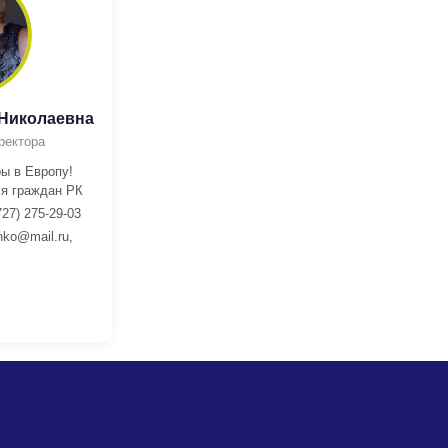
 Николаевна
ректора
ы в Европу!
я граждан РК
727) 275-29-03
nko@mail.ru,