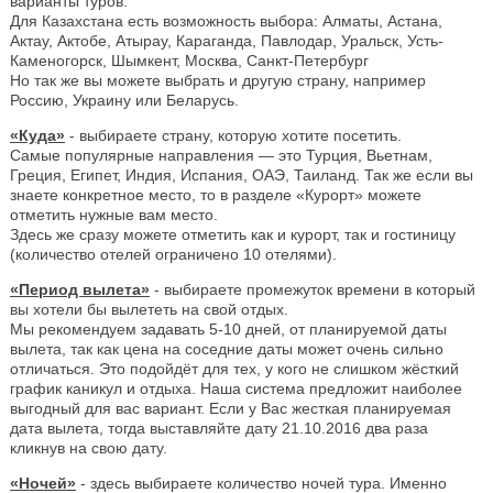
варианты туров.
Для Казахстана есть возможность выбора: Алматы, Астана,
Актау, Актобе, Атырау, Караганда, Павлодар, Уральск, Усть-
Каменогорск, Шымкент, Москва, Санкт-Петербург
Но так же вы можете выбрать и другую страну, например
Россию, Украину или Беларусь.
«Куда»
- выбираете страну, которую хотите посетить.
Самые популярные направления — это Турция, Вьетнам,
Греция, Египет, Индия, Испания, ОАЭ, Таиланд. Так же если вы
знаете конкретное место, то в разделе «Курорт» можете
отметить нужные вам место.
Здесь же сразу можете отметить как и курорт, так и гостиницу
(количество отелей ограничено 10 отелями).
«Период вылета»
- выбираете промежуток времени в который
вы хотели бы вылететь на свой отдых.
Мы рекомендуем задавать 5-10 дней, от планируемой даты
вылета, так как цена на соседние даты может очень сильно
отличаться. Это подойдёт для тех, у кого не слишком жёсткий
график каникул и отдыха. Наша система предложит наиболее
выгодный для вас вариант. Если у Вас жесткая планируемая
дата вылета, тогда выставляйте дату 21.10.2016 два раза
кликнув на свою дату.
«Ночей»
- здесь выбираете количество ночей тура. Именно