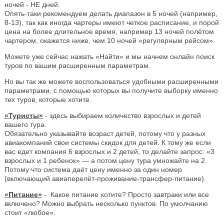
ночей - НЕ дней.
Опять-таки рекомендуем делать диапазон в 5 ночей (например,
8-13), так как иногда чартеры имеют четкое расписание, и порой
цена на более длительное время, например 13 ночей полётом
чартером, окажется ниже, чем 10 ночей «регулярным рейсом».
Можете уже сейчас нажать «Найти» и мы начнем онлайн поиск
туров по вашим расширенным параметрам.
Но вы так же можете воспользоваться удобными расширенными
параметрами, с помощью которых вы получите выборку именно
тех туров, которые хотите.
«Туристы»
- здесь выбираем количество взрослых и детей
вашего тура.
Обязательно указывайте возраст детей, потому что у разных
авиакомпаний свои системы скидок для детей. К тому же если
вас едет компания 6 взрослых и 2 детей, то делайте запрос: «3
взрослых и 1 ребенок» — а потом цену тура умножайте на 2.
Потому что система даёт цену именно за один номер
(включающий авиаперелёт-проживание-трансфер-питание).
«Питание»
- Какое питание хотите? Просто завтраки или все
включено? Можно выбрать несколько пунктов. По умолчанию
стоит «любое».