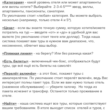
«Категория»
- какой уровень отеля или может апартаменты
или виллы хотите? Выбирайте 2-3-4-5***** звезд, виллы,
апартаменты, пансионаты, санатории.
По умолчанию стоит «любая» категория. Вы можете выбрать
несколько (например, только отели 4 и 5*).
«Цена»
- если вы знаете точную сумму, которую хотите/можете
потратить на тур — вводите «от» и «до» в удобной для вас
валюте (по умолчанию стоит тенге или доллар). Тогда наша
система покажет вам туры в нужном вам диапазоне, что,
несомненно, облегчит ваш выбор.
«Пляжная линия»
- на берегу? Или без разница какая?
«Есть билеты»
- включенный чек-бокс, отображаться будут
туры, где всё ещё есть билеты на самолёт.
«Перелёт включён»
- а этот бокс, покажет туры с
авиаперелётом. По умолчанию стоит перелёт включён, ведь Вас
интересует полны пакет тура. Если же вам нужно только отель
(наземное обслуживание) — уберите галочку. Но тогда из
пакета исчезнет и трансфер. Останется только проживание в
отеле.
«Найти»
- наша система ищет все туры, которые соответствуют
вашим требованиям. В итоге выходит список отелей и туров, с