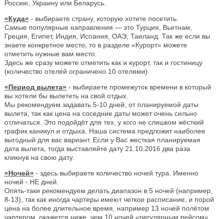
Россию, Украину или Беларусь.
«Куда»
- выбираете страну, которую хотите посетить.
Самые популярные направления — это Турция, Вьетнам,
Греция, Египет, Индия, Испания, ОАЭ, Таиланд. Так же если вы
знаете конкретное место, то в разделе «Курорт» можете
отметить нужные вам место.
Здесь же сразу можете отметить как и курорт, так и гостиницу
(количество отелей ограничено 10 отелями).
«Период вылета»
- выбираете промежуток времени в который
вы хотели бы вылететь на свой отдых.
Мы рекомендуем задавать 5-10 дней, от планируемой даты
вылета, так как цена на соседние даты может очень сильно
отличаться. Это подойдёт для тех, у кого не слишком жёсткий
график каникул и отдыха. Наша система предложит наиболее
выгодный для вас вариант. Если у Вас жесткая планируемая
дата вылета, тогда выставляйте дату 21.10.2016 два раза
кликнув на свою дату.
«Ночей»
- здесь выбираете количество ночей тура. Именно
ночей - НЕ дней.
Опять-таки рекомендуем делать диапазон в 5 ночей (например,
8-13), так как иногда чартеры имеют четкое расписание, и порой
цена на более длительное время, например 13 ночей полётом
чартером, окажется ниже, чем 10 ночей «регулярным рейсом».