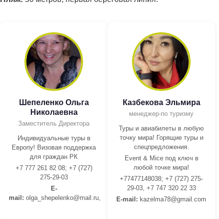
Шепеленко Ольга
Казбекова Эльмира
Николаевна
менеджер-по туризму
Заместитель Директора
Туры и авиабилеты в любую
точку мира! Горящие туры и
Индивидуальные туры в
спецпредложения.
Европу! Визовая поддержка
для граждан РК
Event & Mice под ключ в
любой точке мира!
+7 777 261 82 08; +7 (727)
275-29-03
+77477148038; +7 (727) 275-
29-03, +7 747 320 22 33
E-
mail:
olga_shepelenko@mail.ru,
E-mail:
kazelma78@gmail.com