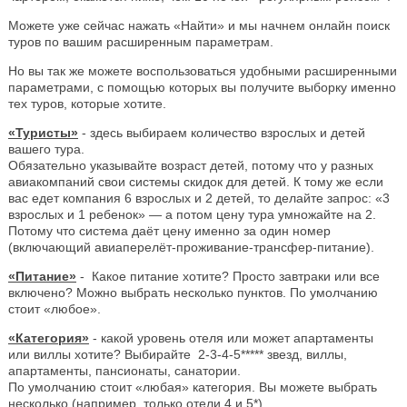
Можете уже сейчас нажать «Найти» и мы начнем онлайн поиск
туров по вашим расширенным параметрам.
Но вы так же можете воспользоваться удобными расширенными
параметрами, с помощью которых вы получите выборку именно
тех туров, которые хотите.
«Туристы»
- здесь выбираем количество взрослых и детей
вашего тура.
Обязательно указывайте возраст детей, потому что у разных
авиакомпаний свои системы скидок для детей. К тому же если
вас едет компания 6 взрослых и 2 детей, то делайте запрос: «3
взрослых и 1 ребенок» — а потом цену тура умножайте на 2.
Потому что система даёт цену именно за один номер
(включающий авиаперелёт-проживание-трансфер-питание).
«Питание»
- Какое питание хотите? Просто завтраки или все
включено? Можно выбрать несколько пунктов. По умолчанию
стоит «любое».
«Категория»
- какой уровень отеля или может апартаменты
или виллы хотите? Выбирайте 2-3-4-5***** звезд, виллы,
апартаменты, пансионаты, санатории.
По умолчанию стоит «любая» категория. Вы можете выбрать
несколько (например, только отели 4 и 5*).