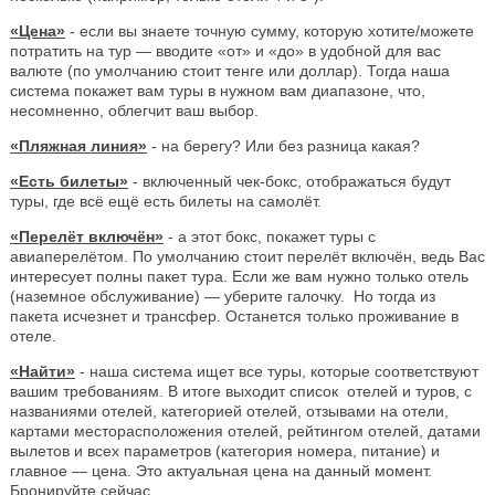
«Цена»
- если вы знаете точную сумму, которую хотите/можете
потратить на тур — вводите «от» и «до» в удобной для вас
валюте (по умолчанию стоит тенге или доллар). Тогда наша
система покажет вам туры в нужном вам диапазоне, что,
несомненно, облегчит ваш выбор.
«Пляжная линия»
- на берегу? Или без разница какая?
«Есть билеты»
- включенный чек-бокс, отображаться будут
туры, где всё ещё есть билеты на самолёт.
«Перелёт включён»
- а этот бокс, покажет туры с
авиаперелётом. По умолчанию стоит перелёт включён, ведь Вас
интересует полны пакет тура. Если же вам нужно только отель
(наземное обслуживание) — уберите галочку. Но тогда из
пакета исчезнет и трансфер. Останется только проживание в
отеле.
«Найти»
- наша система ищет все туры, которые соответствуют
вашим требованиям. В итоге выходит список отелей и туров, с
названиями отелей, категорией отелей, отзывами на отели,
картами месторасположения отелей, рейтингом отелей, датами
вылетов и всех параметров (категория номера, питание) и
главное — цена. Это актуальная цена на данный момент.
Бронируйте сейчас.