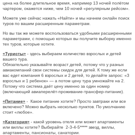
цена на более длительное время, например 13 ночей полётом
чартером, окажется ниже, чем 10 ночей «регулярным рейсом».
Можете уже сейчас нажать «Найти» и мы начнем онлайн поиск
туров по вашим расширенным параметрам.
Но вы так же можете воспользоваться удобными расширенными
параметрами, с помощью которых вы получите выборку именно
тех туров, которые хотите.
«Туристы»
- здесь выбираем количество взрослых и детей
вашего тура.
Обязательно указывайте возраст детей, потому что у разных
авиакомпаний свои системы скидок для детей. К тому же если
вас едет компания 6 взрослых и 2 детей, то делайте запрос: «3
взрослых и 1 ребенок» — а потом цену тура умножайте на 2.
Потому что система даёт цену именно за один номер
(включающий авиаперелёт-проживание-трансфер-питание).
«Питание»
- Какое питание хотите? Просто завтраки или все
включено? Можно выбрать несколько пунктов. По умолчанию
стоит «любое».
«Категория»
- какой уровень отеля или может апартаменты
или виллы хотите? Выбирайте 2-3-4-5***** звезд, виллы,
апартаменты, пансионаты, санатории.