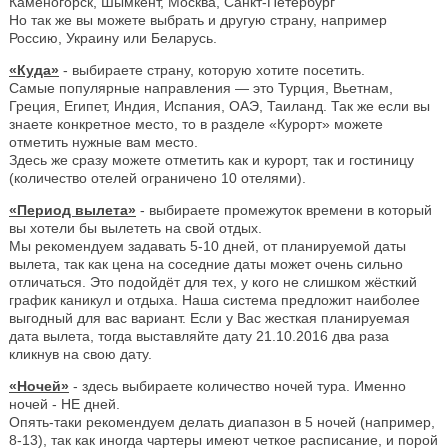
Каменогорск, Шымкент, Москва, Санкт-Петербург
Но так же вы можете выбрать и другую страну, например
Россию, Украину или Беларусь.
«Куда»
- выбираете страну, которую хотите посетить.
Самые популярные направления — это Турция, Вьетнам,
Греция, Египет, Индия, Испания, ОАЭ, Таиланд. Так же если вы
знаете конкретное место, то в разделе «Курорт» можете
отметить нужные вам место.
Здесь же сразу можете отметить как и курорт, так и гостиницу
(количество отелей ограничено 10 отелями).
«Период вылета»
- выбираете промежуток времени в который
вы хотели бы вылететь на свой отдых.
Мы рекомендуем задавать 5-10 дней, от планируемой даты
вылета, так как цена на соседние даты может очень сильно
отличаться. Это подойдёт для тех, у кого не слишком жёсткий
график каникул и отдыха. Наша система предложит наиболее
выгодный для вас вариант. Если у Вас жесткая планируемая
дата вылета, тогда выставляйте дату 21.10.2016 два раза
кликнув на свою дату.
«Ночей»
- здесь выбираете количество ночей тура. Именно
ночей - НЕ дней.
Опять-таки рекомендуем делать диапазон в 5 ночей (например,
8-13), так как иногда чартеры имеют четкое расписание, и порой