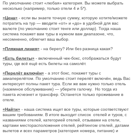
По умолчанию стоит «любая» категория. Вы можете выбрать
несколько (например, только отели 4 и 5*).
«Цена»
- если вы знаете точную сумму, которую хотите/можете
потратить на тур — вводите «от» и «до» в удобной для вас
валюте (по умолчанию стоит тенге или доллар). Тогда наша
система покажет вам туры в нужном вам диапазоне, что,
несомненно, облегчит ваш выбор.
«Пляжная линия»
- на берегу? Или без разница какая?
«Есть билеты»
- включенный чек-бокс, отображаться будут
туры, где всё ещё есть билеты на самолёт.
«Перелёт включён»
- а этот бокс, покажет туры с
авиаперелётом. По умолчанию стоит перелёт включён, ведь Вас
интересует полны пакет тура. Если же вам нужно только отель
(наземное обслуживание) — уберите галочку. Но тогда из
пакета исчезнет и трансфер. Останется только проживание в
отеле.
«Найти»
- наша система ищет все туры, которые соответствуют
вашим требованиям. В итоге выходит список отелей и туров, с
названиями отелей, категорией отелей, отзывами на отели,
картами месторасположения отелей, рейтингом отелей, датами
вылетов и всех параметров (категория номера, питание) и