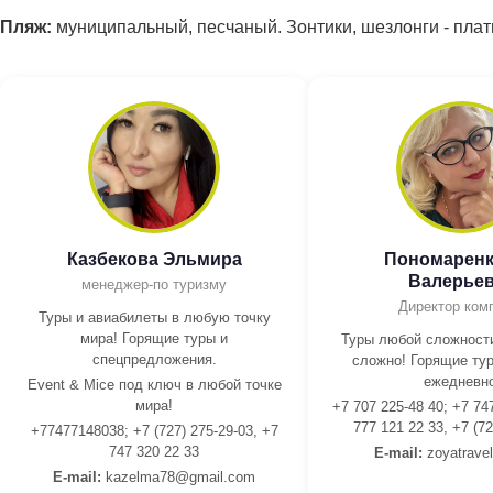
Пляж:
муниципальный, песчаный. Зонтики, шезлонги - плат
Казбекова Эльмира
Пономаренк
Валерье
менеджер-по туризму
Директор ком
Туры и авиабилеты в любую точку
мира! Горящие туры и
Туры любой сложности
спецпредложения.
сложно! Горящие тур
ежедневно
Event & Mice под ключ в любой точке
мира!
+7 707 225-48 40; +7 74
777 121 22 33, +7 (72
+77477148038; +7 (727) 275-29-03, +7
747 320 22 33
E-mail:
z
oyatrave
E-mail:
kazelma78@gmail.com