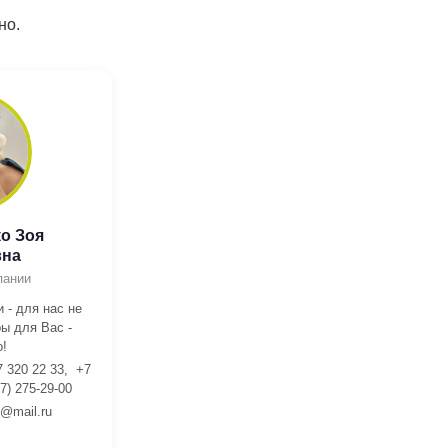
но.
о Зоя
вна
пании
 - для нас не
ы для Вас -
!
7 320 22 33, +7
7) 275-29-00
l@mail.ru