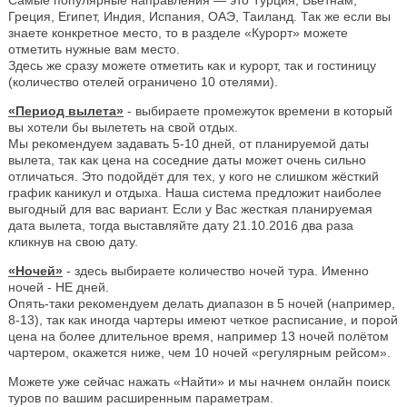
Греция, Египет, Индия, Испания, ОАЭ, Таиланд. Так же если вы
знаете конкретное место, то в разделе «Курорт» можете
отметить нужные вам место.
Здесь же сразу можете отметить как и курорт, так и гостиницу
(количество отелей ограничено 10 отелями).
«Период вылета»
- выбираете промежуток времени в который
вы хотели бы вылететь на свой отдых.
Мы рекомендуем задавать 5-10 дней, от планируемой даты
вылета, так как цена на соседние даты может очень сильно
отличаться. Это подойдёт для тех, у кого не слишком жёсткий
график каникул и отдыха. Наша система предложит наиболее
выгодный для вас вариант. Если у Вас жесткая планируемая
дата вылета, тогда выставляйте дату 21.10.2016 два раза
кликнув на свою дату.
«Ночей»
- здесь выбираете количество ночей тура. Именно
ночей - НЕ дней.
Опять-таки рекомендуем делать диапазон в 5 ночей (например,
8-13), так как иногда чартеры имеют четкое расписание, и порой
цена на более длительное время, например 13 ночей полётом
чартером, окажется ниже, чем 10 ночей «регулярным рейсом».
Можете уже сейчас нажать «Найти» и мы начнем онлайн поиск
туров по вашим расширенным параметрам.