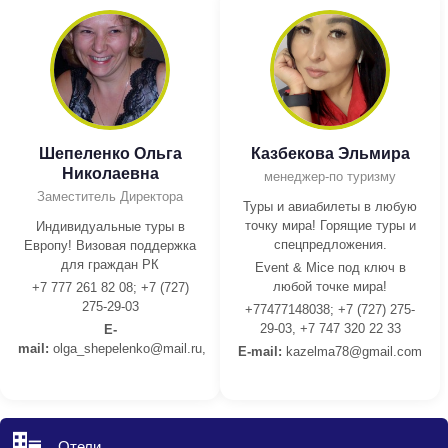
Шепеленко Ольга
Казбекова Эльмира
Николаевна
менеджер-по туризму
Заместитель Директора
Туры и авиабилеты в любую
точку мира! Горящие туры и
Индивидуальные туры в
спецпредложения.
Европу! Визовая поддержка
для граждан РК
Event & Mice под ключ в
любой точке мира!
+7 777 261 82 08; +7 (727)
275-29-03
+77477148038; +7 (727) 275-
29-03, +7 747 320 22 33
E-
mail:
olga_shepelenko@mail.ru,
E-mail:
kazelma78@gmail.com
Отели