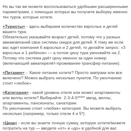
Но вы так же можете воспользоваться удобными расширенными
параметрами, с помощью которых вы получите выборку именно
тех туров, которые хотите.
«Туристы»
- здесь выбираем количество взрослых и детей
вашего тура.
Обязательно указывайте возраст детей, потому что у разных
авиакомпаний свои системы скидок для детей. К тому же если
вас едет компания 6 взрослых и 2 детей, то делайте запрос: «3
взрослых и 1 ребенок» — а потом цену тура умножайте на 2.
Потому что система даёт цену именно за один номер
(включающий авиаперелёт-проживание-трансфер-питание).
«Питание»
- Какое питание хотите? Просто завтраки или все
включено? Можно выбрать несколько пунктов. По умолчанию
стоит «любое».
«Категория»
- какой уровень отеля или может апартаменты
или виллы хотите? Выбирайте 2-3-4-5***** звезд, виллы,
апартаменты, пансионаты, санатории.
По умолчанию стоит «любая» категория. Вы можете выбрать
несколько (например, только отели 4 и 5*).
«Цена»
- если вы знаете точную сумму, которую хотите/можете
потратить на тур — вводите «от» и «до» в удобной для вас