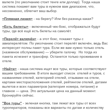
валюте (по умолчанию стоит тенге или доллар). Тогда наша
система покажет вам туры в нужном вам диапазоне, что,
несомненно, облегчит ваш выбор.
«Пляжная линия»
- на берегу? Или без разница какая?
«Есть билеты»
- включенный чек-бокс, отображаться будут
туры, где всё ещё есть билеты на самолёт.
«Перелёт включён»
- а этот бокс, покажет туры с
авиаперелётом. По умолчанию стоит перелёт включён, ведь Вас
интересует полны пакет тура. Если же вам нужно только отель
(наземное обслуживание) — уберите галочку. Но тогда из
пакета исчезнет и трансфер. Останется только проживание в
отеле.
«Найти»
- наша система ищет все туры, которые соответствуют
вашим требованиям. В итоге выходит список отелей и туров, с
названиями отелей, категорией отелей, отзывами на отели,
картами месторасположения отелей, рейтингом отелей, датами
вылетов и всех параметров (категория номера, питание) и
главное — цена. Это актуальная цена на данный момент.
Бронируйте сейчас.
"Все туры"
- зеленая кнопка, там лежат все туры от всех
туроператоров, показаны все варианты по датам и количеству