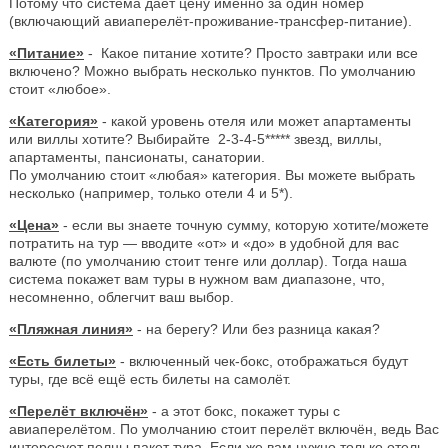
Потому что система даёт цену именно за один номер
(включающий авиаперелёт-проживание-трансфер-питание).
«Питание»
- Какое питание хотите? Просто завтраки или все
включено? Можно выбрать несколько пунктов. По умолчанию
стоит «любое».
«Категория»
- какой уровень отеля или может апартаменты
или виллы хотите? Выбирайте 2-3-4-5***** звезд, виллы,
апартаменты, пансионаты, санатории.
По умолчанию стоит «любая» категория. Вы можете выбрать
несколько (например, только отели 4 и 5*).
«Цена»
- если вы знаете точную сумму, которую хотите/можете
потратить на тур — вводите «от» и «до» в удобной для вас
валюте (по умолчанию стоит тенге или доллар). Тогда наша
система покажет вам туры в нужном вам диапазоне, что,
несомненно, облегчит ваш выбор.
«Пляжная линия»
- на берегу? Или без разница какая?
«Есть билеты»
- включенный чек-бокс, отображаться будут
туры, где всё ещё есть билеты на самолёт.
«Перелёт включён»
- а этот бокс, покажет туры с
авиаперелётом. По умолчанию стоит перелёт включён, ведь Вас
интересует полны пакет тура. Если же вам нужно только отель