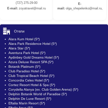
(727) 275-29-00
E-
E-mail:
z
oyatravel@mail.ru
mail:
olga_shepelenko@mail.ru,
Отели
Alara Kum Hotel (5*)
Alara Park Residence Hotel (5*)
Alara Star (5*)
Aventura Park Hotel (5*)
Aydinbey Gold Dreams Hotel (5*)
Azura Deluxe Resort SPA (5*)
Botanik Platinum (5*)
Club Paradiso Hotel (5*)
Club Tropical Beach Hotel (5*)
Concordia Celes Hotel (5*)
Cortez Resort Hotel & Spa (5*)
Corydella Alanya (ex. Club Golden Arena) (5*)
Delphin Botanik World of Paradise (5*)
Delphin De Luxe Resort (5*)
Eftalia Marin Resort (5*)
Eftalia Aqua (5*)