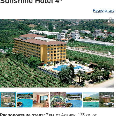
Sunshine Hotel 4*
Распечатать
Ра
сположение отеля:
7 км, от Алании, 135 км, от