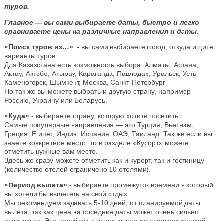
туров.
Главное — вы сами выбираете даты, быстро и легко
сравниваете цены на различные направления и даты.
«Поиск туров из…»
-
вы сами выбираете город, откуда ищите
варианты туров.
Для Казахстана есть возможность выбора: Алматы, Астана,
Актау, Актобе, Атырау, Караганда, Павлодар, Уральск, Усть-
Каменогорск, Шымкент, Москва, Санкт-Петербург
Но так же вы можете выбрать и другую страну, например
Россию, Украину или Беларусь.
«Куда»
- выбираете страну, которую хотите посетить.
Самые популярные направления — это Турция, Вьетнам,
Греция, Египет, Индия, Испания, ОАЭ, Таиланд. Так же если вы
знаете конкретное место, то в разделе «Курорт» можете
отметить нужные вам место.
Здесь же сразу можете отметить как и курорт, так и гостиницу
(количество отелей ограничено 10 отелями).
«Период вылета»
- выбираете промежуток времени в который
вы хотели бы вылететь на свой отдых.
Мы рекомендуем задавать 5-10 дней, от планируемой даты
вылета, так как цена на соседние даты может очень сильно
отличаться. Это подойдёт для тех, у кого не слишком жёсткий