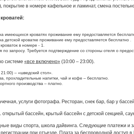
), покрытие в номере кафельное и ламинат, смена постельно
кроватей:
а имеющихся кроватях проживание ему предоставляется бесплатн
а детской кроватке проживание ему предоставляется бесплатно .
роваток в номере - 1.
я по запросу. Требуется подтверждение со стороны отеля о предос
по системе
«все включено»
(10:00 – 23:00).
– 21:00) – «шведский стол».
ва, прохладительные напитки, чай и кофе – бесплатно.
ортного производства – платно.
чечная, услуги фотографа. Ресторан, снек бар, бар у бассей
 открытый бассейн, крытый бассейн с детской секцией, саун
одные виды спорта, школа дайвинга. Следующие платежи и 
регистрации при отъезде. Плата за беспроводной доступ в И