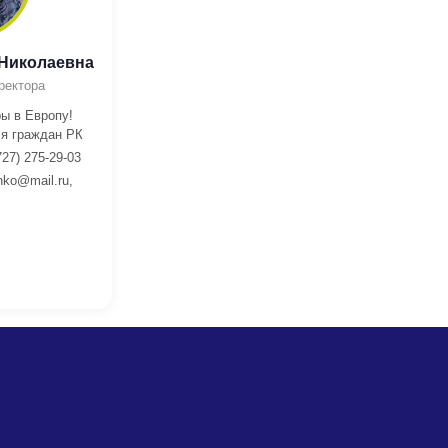
 Николаевна
ректора
ы в Европу!
я граждан РК
727) 275-29-03
nko@mail.ru,