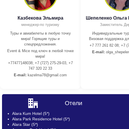
Казбекова Эльмира
Шепеленко Ольга
менеджер-по туризму
Заместитель Ди
Туры и авиабилеты в любую точку
Индивидуальные тур
мира! Горящие туры и
Визовая поддержка дл
спецпредложения.
+7 777 261 82 08; +7 (
Event & Mice под ключ в любой точке
E-mail:
olga_shepele
мира!
+77477148038; +7 (727) 275-29-03, +7
747 320 22 33
E-mail:
kazelma78@gmail.com
Отели
Alara Kum Hotel (5*)
Alara Park Residence Hotel (5*)
Alara Star (5*)