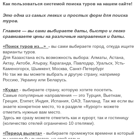
Как пользоваться системой поиска туров на нашем сайте!
Это одна из самых легких и простых форм для поиска
туров.
Главное — вы сами выбираете даты, быстро и легко
сравниваете цены на различные направления и даты.
«Поиск туров из…»
-
вы сами выбираете город, откуда ищите
варианты туров.
Для Казахстана есть возможность выбора: Алматы, Астана,
Актау, Актобе, Атырау, Караганда, Павлодар, Уральск, Усть-
Каменогорск, Шымкент, Москва, Санкт-Петербург
Но так же вы можете выбрать и другую страну, например
Россию, Украину или Беларусь.
«Куда»
- выбираете страну, которую хотите посетить.
Самые популярные направления — это Турция, Вьетнам,
Греция, Египет, Индия, Испания, ОАЭ, Таиланд. Так же если вы
знаете конкретное место, то в разделе «Курорт» можете
отметить нужные вам место.
Здесь же сразу можете отметить как и курорт, так и гостиницу
(количество отелей ограничено 10 отелями).
«Период вылета»
- выбираете промежуток времени в который
вы хотели бы вылететь на свой отдых.