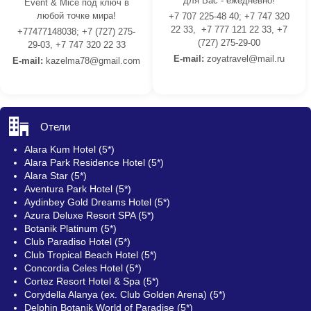
для Вас - ежедневно!
Event & Mice под ключ в
любой точке мира!
+7 707 225-48 40; +7 747 320
22 33, +7 777 121 22 33, +7
+77477148038; +7 (727) 275-
(727) 275-29-00
29-03, +7 747 320 22 33
E-mail:
z
oyatravel@mail.ru
E-mail:
kazelma78@gmail.com
Отели
Alara Kum Hotel (5*)
Alara Park Residence Hotel (5*)
Alara Star (5*)
Aventura Park Hotel (5*)
Aydinbey Gold Dreams Hotel (5*)
Azura Deluxe Resort SPA (5*)
Botanik Platinum (5*)
Club Paradiso Hotel (5*)
Club Tropical Beach Hotel (5*)
Concordia Celes Hotel (5*)
Cortez Resort Hotel & Spa (5*)
Corydella Alanya (ex. Club Golden Arena) (5*)
Delphin Botanik World of Paradise (5*)