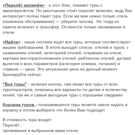
«Перелёт включён»
- а этот бокс, покажет туры с
авиаперелётом. По умолчанию стоит перелёт включён, ведь Вас
интересует полны пакет тура. Если же вам нужно только отель
(наземное обслуживание) — уберите галочку. Но тогда из
пакета исчезнет и трансфер. Останется только проживание в
отеле.
«Найти»
- наша система ищет все туры, которые соответствуют
вашим требованиям. В итоге выходит список отелей и туров, с
названиями отелей, категорией отелей, отзывами на отели,
картами месторасположения отелей, рейтингом отелей, датами
вылетов и всех параметров (категория номера, питание) и
главное — цена. Это актуальная цена на данный момент.
Бронируйте сейчас.
"Все туры"
- зеленая кнопка, там лежат все туры от всех
туроператоров, показаны все варианты по датам и количеству
ночей, так же и самые выгодные туры с хорошими скидками.
Корзина туров
-
понравившееся туры можете смело кидать в
корзину и потом выберите что более Вам подходит
В стоимость тура входит:
Перелёт ;
проживание в выбранном вами отеле;