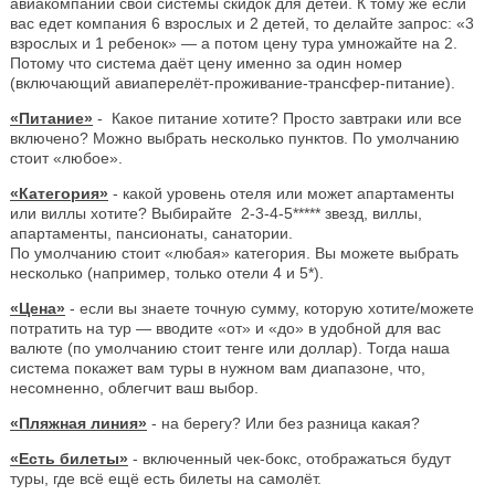
авиакомпаний свои системы скидок для детей. К тому же если
вас едет компания 6 взрослых и 2 детей, то делайте запрос: «3
взрослых и 1 ребенок» — а потом цену тура умножайте на 2.
Потому что система даёт цену именно за один номер
(включающий авиаперелёт-проживание-трансфер-питание).
«Питание»
- Какое питание хотите? Просто завтраки или все
включено? Можно выбрать несколько пунктов. По умолчанию
стоит «любое».
«Категория»
- какой уровень отеля или может апартаменты
или виллы хотите? Выбирайте 2-3-4-5***** звезд, виллы,
апартаменты, пансионаты, санатории.
По умолчанию стоит «любая» категория. Вы можете выбрать
несколько (например, только отели 4 и 5*).
«Цена»
- если вы знаете точную сумму, которую хотите/можете
потратить на тур — вводите «от» и «до» в удобной для вас
валюте (по умолчанию стоит тенге или доллар). Тогда наша
система покажет вам туры в нужном вам диапазоне, что,
несомненно, облегчит ваш выбор.
«Пляжная линия»
- на берегу? Или без разница какая?
«Есть билеты»
- включенный чек-бокс, отображаться будут
туры, где всё ещё есть билеты на самолёт.