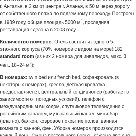
г. Анталья, в 2 км от центра г. Аланья, в 50 м через дорогу
от собственного пляжа по подземному переходу. Построен
2
в 1989 году, общая площадь 5000 м
, последняя
реставрация сделана в 2003 году.
Количество номеров:
Отель состоит из одного 5-
этажного корпуса (70% номеров с видом на море):182
standard room
(из них 2 номера для инвалидов, макс. 3
2
чел., 18–24 м
);
В номерах:
twin bed или french bed, софа-кровать (в
некоторых номерах), кресло, детская кроватка
предоставляется, центральный кондиционер (работает в
зависимости от погодных условий), телефон с
международным выходом, спутниковое телевидение с
российским каналом, музыкальный канал, мини-бар
(платно), балкон, ковровое покрытие полов, ванная
комната с ванной, фен. Уборка номеров производится
каждый день. Смена постельного белья - каждые два дня,