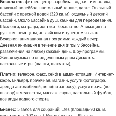
Бесплатно:
фитнес-центр, аэробика, водная гимнастика,
пляжный волейбол, настольный теннис, дартс, Открытый
бассейн с пресной водой (320 кв. м), отдельный детский
бассейн. Около бассейна душ, кабины для переодевания.
Шезлонги, матрацы, зонтики - бесплатно. Анимация на
русском, немецком, английском и турецком языках.
Вечерняя анимационная программа каждый вечер.
Дневная анимация в течение дня (игры у бассейна,
развлечения на пляже) каждый день. Шоу-программы.
Живая музыка по определенным дням Дискотека,
настольные игры (шашки, шахматы),
Платно:
телефон, факс, сейф в администрации, Интернет-
кафе, бильярд, прачечная, магазин, услуги фотографа,
аренда автомобилей, няня(по запросу), услуги врача (по
вызову) и медсестры, массаж, сауна, настольный футбол,
все виды водного спорта
Бизнес:
5 залов для собраний: Efes (площадь-93 кв. м,
вместимость-100 чел. ); Perge (площадь-95 кв. м,