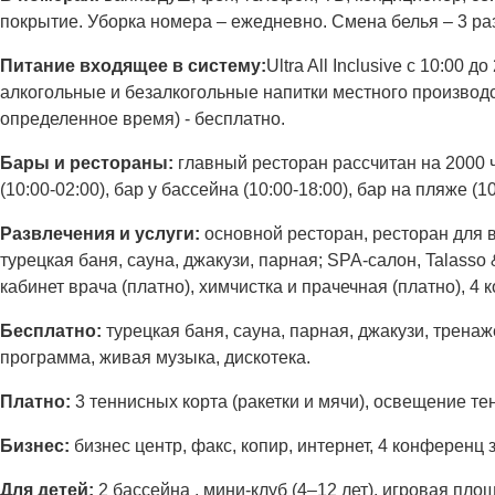
покрытие. Уборка номера – ежедневно. Смена белья – 3 ра
Питание входящее в систему:
Ultra All Inclusive с 10:00 
алкогольные и безалкогольные напитки местного производ
определенное время) - бесплатно.
Бары и рестораны:
главный ресторан рассчитан на 2000 ч
(10:00-02:00), бар у бассейна (10:00-18:00), бар на пляже (10
Развлечения и услуги:
основной ресторан, ресторан для ви
турецкая баня, сауна, джакузи, парная; SPA-салон, Talasso 
кабинет врача (платно), химчистка и прачечная (платно), 4
Бесплатно:
турецкая баня, сауна, парная, джакузи, трена
программа, живая музыка, дискотека.
Платно:
3 теннисных корта (ракетки и мячи), освещение те
Бизнес:
бизнес центр, факс, копир, интернет, 4 конференц 
Для детей:
2 бассейна , мини-клуб (4–12 лет), игровая пло