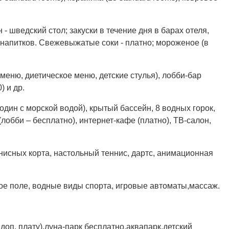
ин - шведский стол; закуски в течение дня в барах отеля,
напитков. Свежевыжатые соки - платно; мороженое (в
меню, диетическое меню, детские стулья), лобби-бар
) и др.
(один с морской водой), крытый бассейн, 8 водных горок,
(лобби – бесплатно), интернет-кафе (платно), ТВ-салон,
ннисных корта, настольный теннис, дартс, анимационная
ьное поле, водные виды спорта, игровые автоматы,массаж.
 доп. плату),луна-парк бесплатно,аквапарк,детский