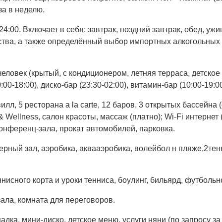
за в неделю.
до 24:00. Включает в себя: завтрак, поздний завтрак, обед, уж
ства, а также определённый выбор импортных алкогольных 
еловек (крытый, с кондиционером, летняя терраса, детское 
:00-18:00), диско-бар (23:30-02:00), витамин-бар (10:00-19:00
лл, 5 ресторана a la carte, 12 баров, 3 открытых бассейна 
& Wellness, салон красоты, массаж (платно); Wi-Fi интернет 
 конференц-зала, прокат автомобилей, парковка.
жерный зал, аэробика, аквааэробика, волейбол н пляже,2те
ннисного корта и уроки тенниса, боулинг, бильярд, футбол
зала, комната для переговоров.
щадка, мини-диско, детское меню, услуги няни (по запросу за