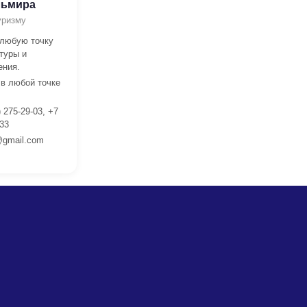
льмира
уризму
 любую точку
туры и
ения.
 в любой точке
 275-29-03, +7
 33
gmail.com