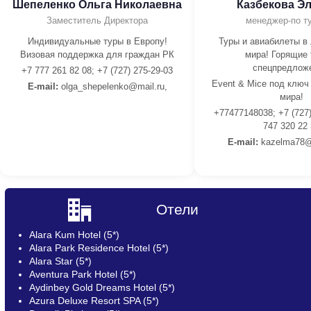
Шепеленко Ольга Николаевна
Казбекова Э
Заместитель Директора
менеджер-по т
Индивидуальные туры в Европу!
Туры и авиабилеты в
Визовая поддержка для граждан РК
мира! Горящие 
спецпредлож
+7 777 261 82 08; +7 (727) 275-29-03
Event & Mice под ключ
E-mail:
olga_shepelenko@mail.ru,
мира!
+77477148038; +7 (727)
747 320 22
E-mail:
kazelma78@
Отели
Alara Kum Hotel (5*)
Alara Park Residence Hotel (5*)
Alara Star (5*)
Aventura Park Hotel (5*)
Aydinbey Gold Dreams Hotel (5*)
Azura Deluxe Resort SPA (5*)