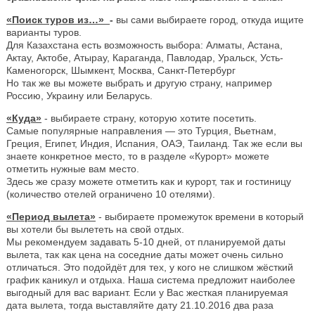
«Поиск туров из…»
-
вы сами выбираете город, откуда ищите
варианты туров.
Для Казахстана есть возможность выбора: Алматы, Астана,
Актау, Актобе, Атырау, Караганда, Павлодар, Уральск, Усть-
Каменогорск, Шымкент, Москва, Санкт-Петербург
Но так же вы можете выбрать и другую страну, например
Россию, Украину или Беларусь.
«Куда»
- выбираете страну, которую хотите посетить.
Самые популярные направления — это Турция, Вьетнам,
Греция, Египет, Индия, Испания, ОАЭ, Таиланд. Так же если вы
знаете конкретное место, то в разделе «Курорт» можете
отметить нужные вам место.
Здесь же сразу можете отметить как и курорт, так и гостиницу
(количество отелей ограничено 10 отелями).
«Период вылета»
- выбираете промежуток времени в который
вы хотели бы вылететь на свой отдых.
Мы рекомендуем задавать 5-10 дней, от планируемой даты
вылета, так как цена на соседние даты может очень сильно
отличаться. Это подойдёт для тех, у кого не слишком жёсткий
график каникул и отдыха. Наша система предложит наиболее
выгодный для вас вариант. Если у Вас жесткая планируемая
дата вылета, тогда выставляйте дату 21.10.2016 два раза