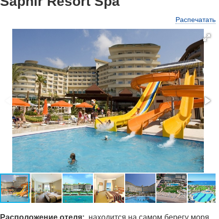
Saphir Resort Spa
Распечатать
Ра
сположение отеля:
находится на самом берегу моря,