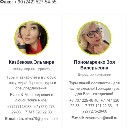
Факс: +
90 (242) 527-54-55.
Казбекова Эльмира
Пономаренко Зоя
Валерьевна
менеджер-по туризму
Директор компании
Туры и авиабилеты в любую
точку мира! Горящие туры и
Туры любой сложности - для
спецпредложения.
нас не сложно! Горящие туры
для Вас - ежедневно!
Event & Mice под ключ в
любой точке мира!
+7 707 225-48 40; +7 747 320
22 33, +7 777 121 22 33, +7
+77477148038; +7 (727) 275-
(727) 275-29-00
29-03, +7 747 320 22 33
E-mail:
z
oyatravel@mail.ru
E-mail:
kazelma78@gmail.com