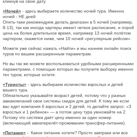
кликнув на свою дату.
«Ночей»
- здесь выбираете количество ночей тура. Именно
ночей - НЕ дней.
Опять-таки рекомендуем делать диапазон в 5 ночей (например,
8-13), так как иногда чартеры имеют четкое расписание, и порой
цена на более длительное время, например 13 ночей полётом
чартером, окажется ниже, чем 10 ночей «регулярным рейсом».
Можете уже сейчас нажать «Найти» и мы начнем онлайн поиск
туров по вашим расширенным параметрам.
Но вы так же можете воспользоваться удобными расширенными
параметрами, с помощью которых вы получите выборку именно
тех туров, которые хотите.
«Туристы»
- здесь выбираем количество взрослых и детей
вашего тура.
Обязательно указывайте возраст детей, потому что у разных
авиакомпаний свои системы скидок для детей. К тому же если
вас едет компания 6 взрослых и 2 детей, то делайте запрос: «3
взрослых и 1 ребенок» — а потом цену тура умножайте на 2.
Потому что система даёт цену именно за один номер
(включающий авиаперелёт-проживание-трансфер-питание).
«Питание»
- Какое питание хотите? Просто завтраки или все