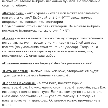
включено? Можно выбрать несколько пунктов. По умолчанию
стоит «любое».
«Категория»
- какой уровень отеля или может апартаменты
или виллы хотите? Выбирайте 2-3-4-5***** звезд, виллы,
апартаменты, пансионаты, санатории.
По умолчанию стоит «любая» категория. Вы можете выбрать
несколько (например, только отели 4 и 5*).
«Цена»
- если вы знаете точную сумму, которую хотите/можете
потратить на тур — вводите «от» и «до» в удобной для вас
валюте (по умолчанию стоит тенге или доллар). Тогда наша
система покажет вам туры в нужном вам диапазоне, что,
несомненно, облегчит ваш выбор.
«Пляжная линия»
- на берегу? Или без разница какая?
«Есть билеты»
- включенный чек-бокс, отображаться будут
туры, где всё ещё есть билеты на самолёт.
«Перелёт включён»
- а этот бокс, покажет туры с
авиаперелётом. По умолчанию стоит перелёт включён, ведь Вас
интересует полны пакет тура. Если же вам нужно только отель
(наземное обслуживание) — уберите галочку. Но тогда из
пакета исчезнет и трансфер. Останется только проживание в
отеле.