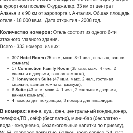
в курортном поселке Окурджалар, 33 км от центра г.
Аланья и в 90 км от аэропорта г. Анталия. Общая площадь
отеля - 18 000 кв.м. Дата открытия - 2008 год.
Количество номеров:
Oтель состоит из одного 6-ти
этажного главного здания.
Всего - 333 номера, из них:
307
Hotel Room
(25 кв.м, макс. 3+1 чел., спальня, ванная
комната);
17
Connection Family Room
(35 кв.м, макс. 4 чел., 2
спальни с дверьми, ванная комната);
3
Honeymoon Suite
(47 кв.м, макс. 2 чел., гостиная,
спальня, ванная комната, джакузи);
6
Suite
(43 кв.м, макс. 4+1 чел., 2 спальни с дверьми,
ванная комната).
4 номера для некурящих, 3 номера для инвалидов.
В номерах:
ванна, душ, фен, центральный кондиционер,
телефон,ТВ , сейф (бесплатно), мини-бар (бесплатно -
вода - ежедневно, безалкогольные напитки по приезду),
Wi-Fi, ковровое покрытие, балкон, room-service (24 часа,