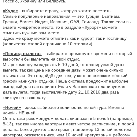
Россию, Украину или Беларусь.
«Куда»
- выбираете страну, которую хотите посетить.
Самые популярные направления — это Турция, Вьетнам,
Греция, Египет, Индия, Испания, ОАЭ, Таиланд. Так же если вы
знаете конкретное место, то в разделе «Курорт» можете
отметить нужные вам место.
Здесь же сразу можете отметить как и курорт, так и гостиницу
(количество отелей ограничено 10 отелями).
«Период вылета»
- выбираете промежуток времени в который
вы хотели бы вылететь на свой отдых.
Мы рекомендуем задавать 5-10 дней, от планируемой даты
вылета, так как цена на соседние даты может очень сильно
отличаться. Это подойдёт для тех, у кого не слишком жёсткий
график каникул и отдыха. Наша система предложит наиболее
выгодный для вас вариант. Если у Вас жесткая планируемая
дата вылета, тогда выставляйте дату 21.10.2016 два раза
кликнув на свою дату.
«Ночей»
- здесь выбираете количество ночей тура. Именно
ночей - НЕ дней.
Опять-таки рекомендуем делать диапазон в 5 ночей (например,
8-13), так как иногда чартеры имеют четкое расписание, и порой
цена на более длительное время, например 13 ночей полётом
чартером, окажется ниже, чем 10 ночей «регулярным рейсом».