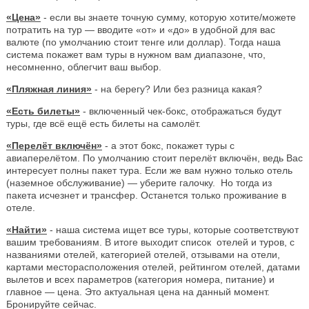
«Цена»
- если вы знаете точную сумму, которую хотите/можете
потратить на тур — вводите «от» и «до» в удобной для вас
валюте (по умолчанию стоит тенге или доллар). Тогда наша
система покажет вам туры в нужном вам диапазоне, что,
несомненно, облегчит ваш выбор.
«Пляжная линия»
- на берегу? Или без разница какая?
«Есть билеты»
- включенный чек-бокс, отображаться будут
туры, где всё ещё есть билеты на самолёт.
«Перелёт включён»
- а этот бокс, покажет туры с
авиаперелётом. По умолчанию стоит перелёт включён, ведь Вас
интересует полны пакет тура. Если же вам нужно только отель
(наземное обслуживание) — уберите галочку. Но тогда из
пакета исчезнет и трансфер. Останется только проживание в
отеле.
«Найти»
- наша система ищет все туры, которые соответствуют
вашим требованиям. В итоге выходит список отелей и туров, с
названиями отелей, категорией отелей, отзывами на отели,
картами месторасположения отелей, рейтингом отелей, датами
вылетов и всех параметров (категория номера, питание) и
главное — цена. Это актуальная цена на данный момент.
Бронируйте сейчас.