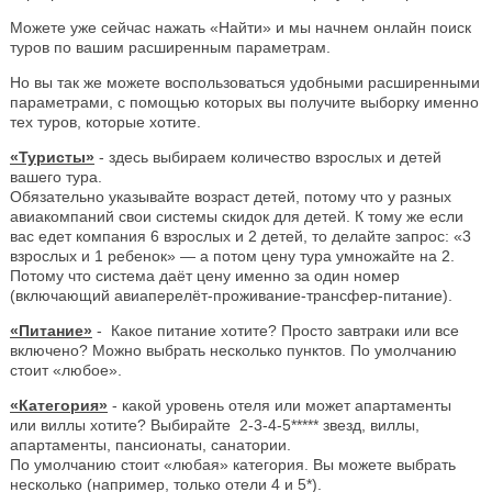
Можете уже сейчас нажать «Найти» и мы начнем онлайн поиск
туров по вашим расширенным параметрам.
Но вы так же можете воспользоваться удобными расширенными
параметрами, с помощью которых вы получите выборку именно
тех туров, которые хотите.
«Туристы»
- здесь выбираем количество взрослых и детей
вашего тура.
Обязательно указывайте возраст детей, потому что у разных
авиакомпаний свои системы скидок для детей. К тому же если
вас едет компания 6 взрослых и 2 детей, то делайте запрос: «3
взрослых и 1 ребенок» — а потом цену тура умножайте на 2.
Потому что система даёт цену именно за один номер
(включающий авиаперелёт-проживание-трансфер-питание).
«Питание»
- Какое питание хотите? Просто завтраки или все
включено? Можно выбрать несколько пунктов. По умолчанию
стоит «любое».
«Категория»
- какой уровень отеля или может апартаменты
или виллы хотите? Выбирайте 2-3-4-5***** звезд, виллы,
апартаменты, пансионаты, санатории.
По умолчанию стоит «любая» категория. Вы можете выбрать
несколько (например, только отели 4 и 5*).