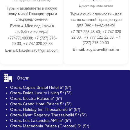
Директор компании
Туры и авиабилеты в любую
точку мира! Горящие туры и
Туры любой сложности - для
спецпредложения.
нас не сложно! Горящие туры
для Вас - ежедневно!
Event & Mice под ключ в
любой точке мира!
+7 707 225-48 40; +7 747 320
22 33, +7 777 121 22 33, +7
+77477148038; +7 (727) 275-
(727) 275-29-00
29-03, +7 747 320 22 33
E-mail:
z
oyatravel@mail.ru
E-mail:
kazelma78@gmail.com
Отели
Отель Capsis Bristol Hotel 5* (5*)
Отель Daios Luxury Living 5* (5*)
Отель Electra Palace 5* (5*)
Отель Grand Hotel Palace 5* (5*)
Отель Holiday Inn Thessaloniki 5* (5*)
Отель Hyatt Regency Thessaloniki 5* (5*)
Отель Les Lazaristes APT 5* (5*)
Отель Macedonia Palace (Grecotel) 5* (5*)