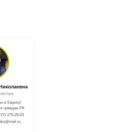
 Николаевна
ректора
ы в Европу!
я граждан РК
727) 275-29-03
nko@mail.ru,