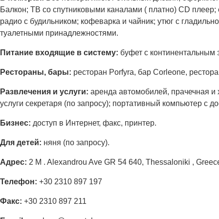
Балкон; ТВ со спутниковыми каналами ( платно) CD плеер;
радио с будильником; кофеварка и чайник; утюг с гладильно
туалетными принадлежностями.
Питание входящие в систему:
буфет с континентальным 
Рестораны, бары:
ресторан Porfyra, бар Corleone, рестор
Развлечения и услуги:
аренда автомобилей, прачечная и х
услуги секретаря (по запросу); портативный компьютер с д
Бизнес:
доступ в Интернет, факс, принтер.
Для детей:
няня (по запросу).
Адрес:
2 M . Alexandrou Ave GR 54 640, Thessaloniki , Greec
Телефон:
+30 2310 897 197
Факс:
+30 2310 897 211