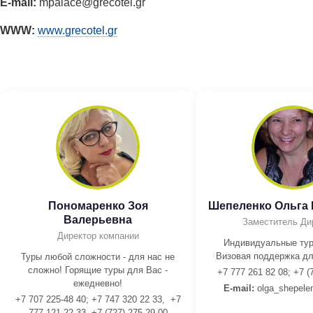
E-mail:
mpalace@grecotel.gr
WWW:
www.grecotel.gr
Пономаренко Зоя
Шепеленко Ольга
Валерьевна
Заместитель Ди
Директор компании
Индивидуальные тур
Визовая поддержка дл
Туры любой сложности - для нас не
сложно! Горящие туры для Вас -
+7 777 261 82 08; +7 (
ежедневно!
E-mail:
olga_shepele
+7 707 225-48 40; +7 747 320 22 33, +7
777 121 22 33, +7 (727) 275-29-00