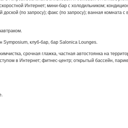
 скоростной Интернет; мини-бар с холодильником; кондицио
й доской (по запросу); факс (по запросу); ванная комната 
завтраком.
ан Symposium, клуб-бар, бар Salonica Lounges.
имчистка, срочная глажка, частная автостоянка на террито
оступом в Интернет; фитнес-центр; открытый бассейн, пари
e.