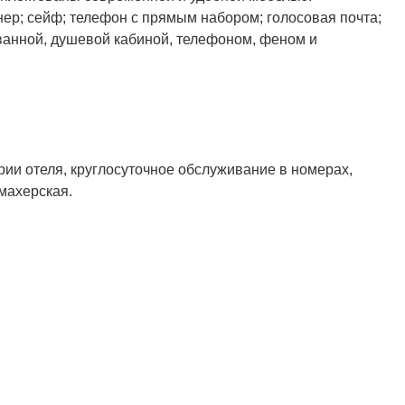
нер; сейф; телефон с прямым набором; голосовая почта;
с ванной, душевой кабиной, телефоном, феном и
рии отеля, круглосуточное обслуживание в номерах,
кмахерская.